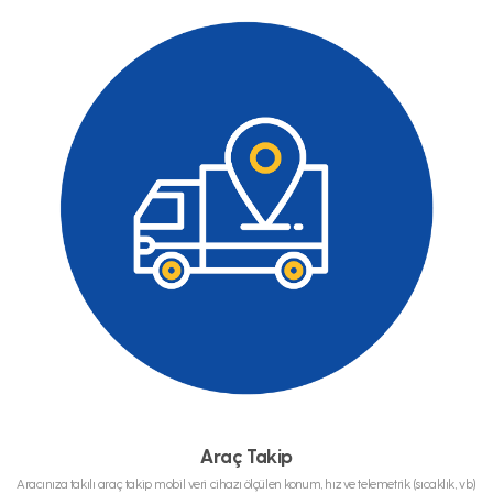
Araç Takip
Aracınıza takılı araç takip mobil veri cihazı ölçülen konum, hız ve telemetrik (sıcaklık, vb)