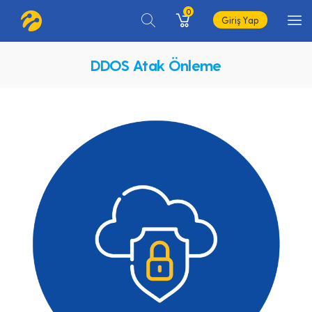
0
Giriş Yap
DDOS Atak Önleme