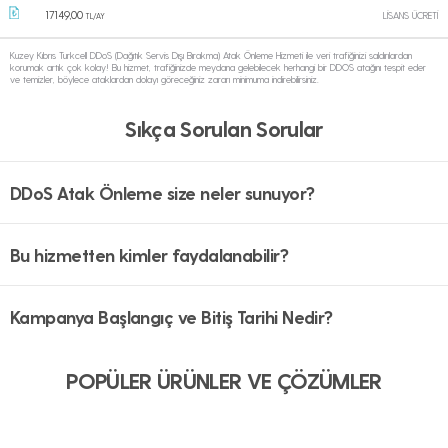
17149,00
LİSANS ÜCRETİ
TL/AY
Kuzey Kıbrıs Turkcell DDoS (Dağıtık Servis Dışı Bırakma) Atak Önleme Hizmeti ile veri trafiğinizi saldırılardan
korumak artık çok kolay! Bu hizmet, trafiğinizde meydana gelebilecek herhangi bir DDOS atağını tespit eder
ve temizler, böylece ataklardan dolayı göreceğiniz zararı minimuma indirebilirsiniz.
Sıkça Sorulan Sorular
DDoS Atak Önleme size neler sunuyor?
Bu hizmetten kimler faydalanabilir?
Kampanya Başlangıç ve Bitiş Tarihi Nedir?
POPÜLER ÜRÜNLER VE ÇÖZÜMLER