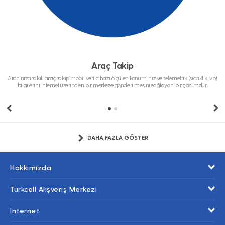
Araç Takip
Aracınıza takılı araç takip mobil veri cihazı ölçülen konum, hız ve telemetrik (sıcaklık, vb)
bilgilerini internet üzerinden bir merkeze gönderilmesini sağlayan bir çözümdür.
DAHA FAZLA GÖSTER
Hakkımızda
Turkcell Alışveriş Merkezi
İnternet