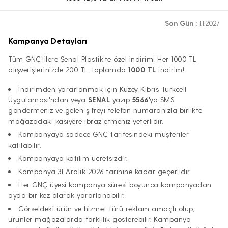
Son Gün :
1.1.2027
Kampanya Detayları
Tüm GNÇ'lilere Şenal Plastik'te özel indirim! Her 1000 TL
alışverişlerinizde 200 TL, toplamda
1000 TL
indirim!
İndirimden yararlanmak için Kuzey Kıbrıs Turkcell
Uygulaması'ndan veya
SENAL
yazıp
5566
'ya SMS
göndermeniz ve gelen şifreyi telefon numaranızla birlikte
mağazadaki kasiyere ibraz etmeniz yeterlidir.
Kampanyaya sadece GNÇ tarifesindeki müşteriler
katılabilir.
Kampanyaya katılım ücretsizdir.
Kampanya 31 Aralık 2026 tarihine kadar geçerlidir.
Her GNÇ üyesi kampanya süresi boyunca kampanyadan
ayda bir kez olarak yararlanabilir.
Görseldeki ürün ve hizmet türü reklam amaçlı olup,
ürünler mağazalarda farklılık gösterebilir. Kampanya