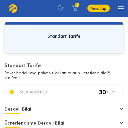
0
Giriş Yap
Standart Tarife
Standart Tarife
Paket harici veya paketsiz kullanımların ücretlendirildiği
tarifedir.
30
AYLIK ABONELİK
TL/AY
Detaylı Bilgi
Ücretlendirme Detaylı Bilgi