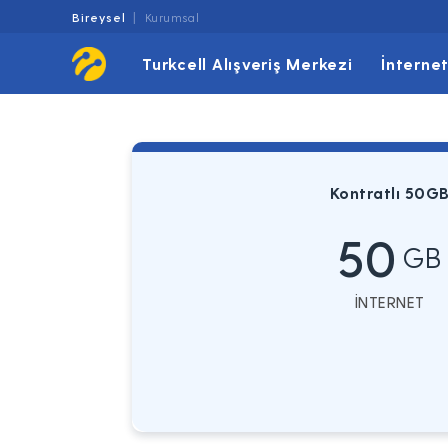
Bireysel
Kurumsal
Turkcell Alışveriş Merkezi
İnterne
Kontratlı 50G
50
GB
İNTERNET