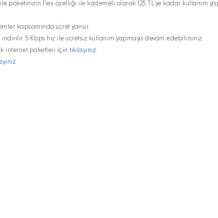
e paketinizin flex özelliği ile kademeli olarak 125 TL’ye kadar kullanım yap
remler kapsamında ücret yansır.
a indirilir. 5 Kbps hız ile ücretsiz kullanım yapmaya devam edebilirsiniz
 Ek internet paketleri için
tıklayınız.
ayınız.