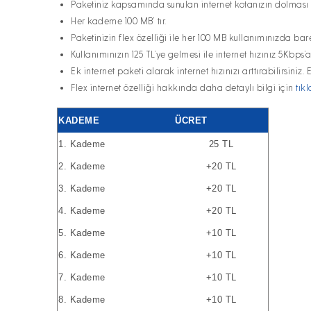
Paketiniz kapsamında sunulan internet kotanızın dolması il
Her kademe 100 MB’ tır.
Paketinizin flex özelliği ile her 100 MB kullanımınızda ba
Kullanımınızın 125 TL’ye gelmesi ile internet hızınız 5Kbps’
Ek internet paketi alarak internet hızınızı arttırabilirsiniz.
Flex internet özelliği hakkında daha detaylı bilgi için
tıkl
KADEME
ÜCRET
1. Kademe
25 TL
2. Kademe
+20 TL
3. Kademe
+20 TL
4. Kademe
+20 TL
5. Kademe
+10 TL
6. Kademe
+10 TL
7. Kademe
+10 TL
8. Kademe
+10 TL