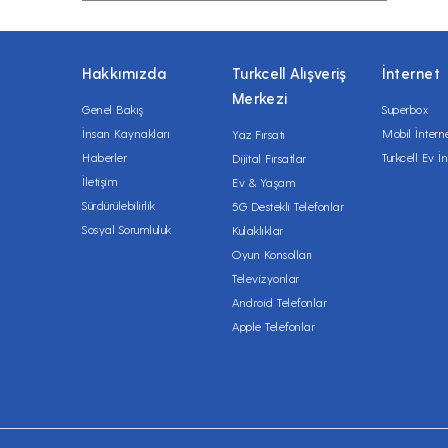
Hakkımızda
Turkcell Alışveriş
İnternet
Merkezi
Genel Bakış
Superbox
İnsan Kaynakları
Mobil İntern
Yaz Fırsatı
Haberler
Turkcell Ev İn
Dijital Fırsatlar
İletişim
Ev & Yaşam
Sürdürülebilirlik
5G Destekli Telefonlar
Sosyal Sorumluluk
Kulaklıklar
Oyun Konsolları
Televizyonlar
Android Telefonlar
Apple Telefonlar