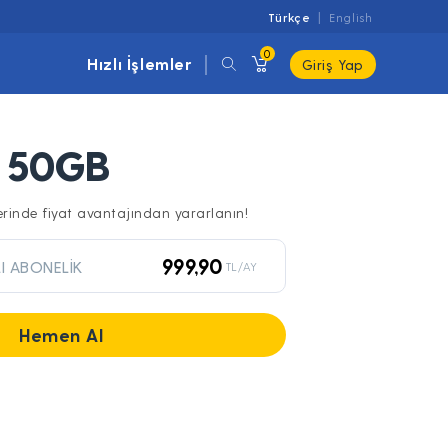
Türkçe
English
0
Hızlı İşlemler
Giriş Yap
ı 50GB
lerinde fiyat avantajından yararlanın!
999,90
I ABONELİK
TL/AY
Hemen Al