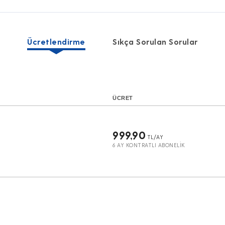
Ücretlendirme
Sıkça Sorulan Sorular
ÜCRET
999,90
TL/AY
6 AY KONTRATLI ABONELİK