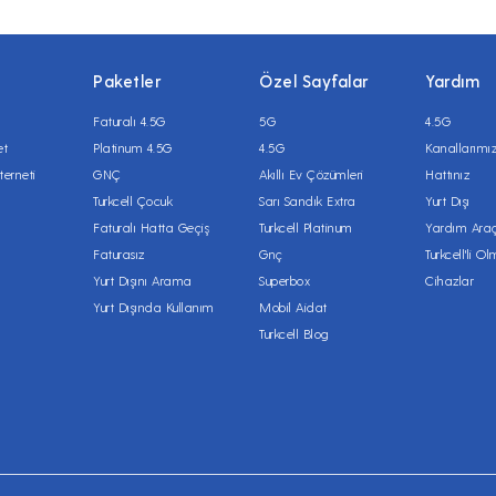
Paketler
Özel Sayfalar
Yardım
Faturalı 4.5G
5G
4.5G
et
Platinum 4.5G
4.5G
Kanallarımı
terneti
GNÇ
Akıllı Ev Çözümleri
Hattınız
Turkcell Çocuk
Sarı Sandık Extra
Yurt Dışı
Faturalı Hatta Geçiş
Turkcell Platinum
Yardım Araç
Faturasız
Gnç
Turkcell'li O
Yurt Dışını Arama
Superbox
Cihazlar
Yurt Dışında Kullanım
Mobil Aidat
Turkcell Blog