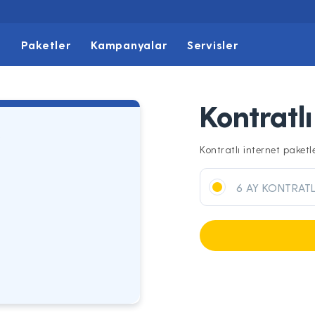
t
Paketler
Kampanyalar
Servisler
Kontratl
B
Kontratlı internet paket
6 AY KONTRATL