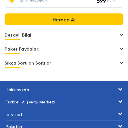
599
AYLIK ABONELİK
TL/AY
Hemen Al
Detaylı Bilgi
Paket Faydaları
Sıkça Sorulan Sorular
Hakkımızda
Turkcell Alışveriş Merkezi
İnternet
Paketler