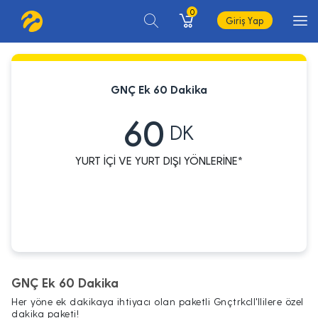
0
Giriş Yap
GNÇ Ek 60 Dakika
60
DK
YURT İÇİ VE YURT DIŞI YÖNLERİNE*
GNÇ Ek 60 Dakika
Her yöne ek dakikaya ihtiyacı olan paketli Gnçtrkcll'llilere özel
dakika paketi!