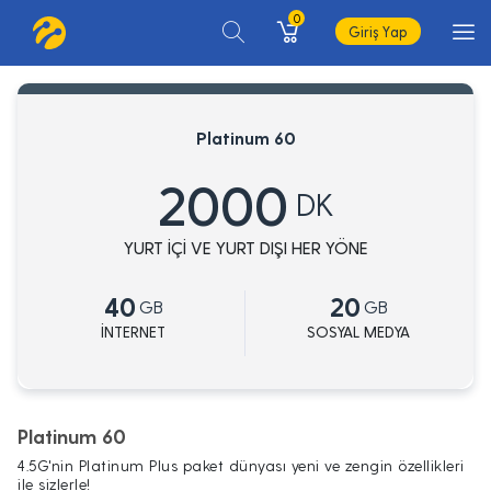
0
Giriş Yap
Platinum 60
2000
DK
YURT İÇİ VE YURT DIŞI HER YÖNE
40
20
GB
GB
İNTERNET
SOSYAL MEDYA
Platinum 60
4.5G'nin Platinum Plus paket dünyası yeni ve zengin özellikleri
ile sizlerle!