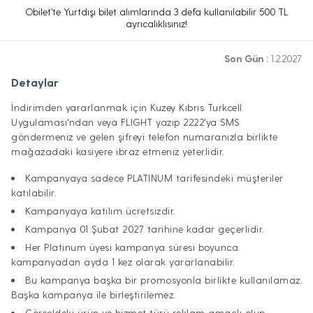
Obilet'te Yurtdışı bilet alımlarında 3 defa kullanılabilir 500 TL
ayrıcalıklısınız!
Son Gün :
1.2.2027
Detaylar
İndirimden yararlanmak için Kuzey Kıbrıs Turkcell
Uygulaması'ndan veya FLIGHT yazıp 2222'ya SMS
göndermeniz ve gelen şifreyi telefon numaranızla birlikte
mağazadaki kasiyere ibraz etmeniz yeterlidir.
Kampanyaya sadece PLATINUM tarifesindeki müşteriler
katılabilir.
Kampanyaya katılım ücretsizdir.
Kampanya 01 Şubat 2027 tarihine kadar geçerlidir.
Her Platinum üyesi kampanya süresi boyunca
kampanyadan ayda 1 kez olarak yararlanabilir.
Bu kampanya başka bir promosyonla birlikte kullanılamaz.
Başka kampanya ile birleştirilemez.
Görseldeki ürün ve hizmet türü reklam amaçlı olup,