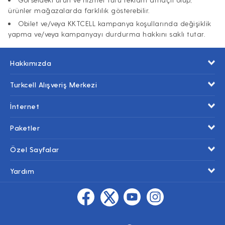
ürünler mağazalarda farklılık gösterebilir.
Obilet ve/veya KKTCELL kampanya koşullarında değişiklik
yapma ve/veya kampanyayı durdurma hakkını saklı tutar.
Hakkımızda
Turkcell Alışveriş Merkezi
İnternet
Paketler
Özel Sayfalar
Yardım