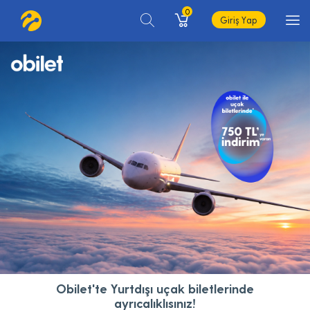
0
Giriş Yap
Obilet'te Yurtdışı uçak biletlerinde
ayrıcalıklısınız!