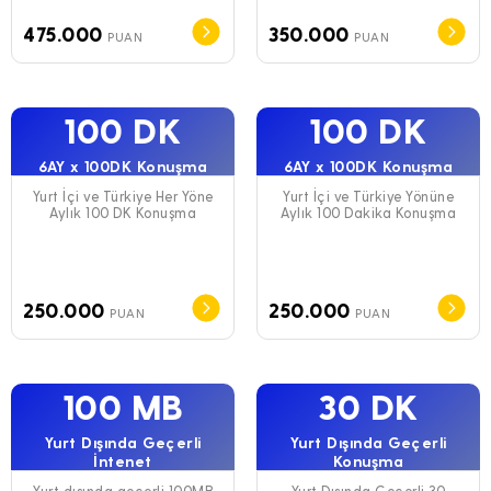
475.000
350.000
PUAN
PUAN
100 DK
100 DK
6AY x 100DK Konuşma
6AY x 100DK Konuşma
Yurt İçi ve Türkiye Her Yöne
Yurt İçi ve Türkiye Yönüne
Aylık 100 DK Konuşma
Aylık 100 Dakika Konuşma
250.000
250.000
PUAN
PUAN
100 MB
30 DK
Yurt Dışında Geçerli
Yurt Dışında Geçerli
İntenet
Konuşma
Yurt dışında geçerli 100MB
Yurt Dışında Geçerli 30