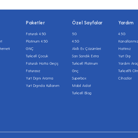
Paketler
Özel Sayfalar
Yardım
Faturalı 4.5G
5G
4.5G
et
Platinum 4.5G
4.5G
Kanallarımı
terneti
GNÇ
Akıllı Ev Çözümleri
Hattınız
Turkcell Çocuk
Sarı Sandık Extra
Yurt Dışı
Faturalı Hatta Geçiş
Turkcell Platinum
Yardım Araç
Faturasız
Gnç
Turkcell'li O
Yurt Dışını Arama
Superbox
Cihazlar
Yurt Dışında Kullanım
Mobil Aidat
Turkcell Blog