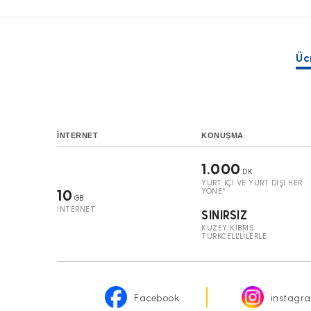
Üc
İNTERNET
KONUŞMA
1.000
DK
YURT İÇİ VE YURT DIŞI HER
10
YÖNE*
GB
INTERNET
SINIRSIZ
KUZEY KIBRIS
TURKCELL'LİLERLE
Facebook
instagr