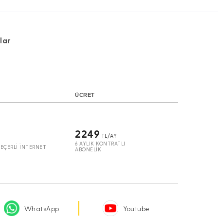
lar
ÜCRET
2249
TL/AY
6 AYLIK KONTRATLI
EÇERLİ İNTERNET
ABONELİK
WhatsApp
Youtube