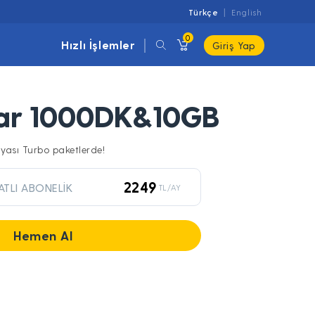
Türkçe
English
0
Hızlı İşlemler
Giriş Yap
tar 1000DK&10GB
nyası Turbo paketlerde!
2249
ATLI ABONELİK
TL/AY
Hemen Al