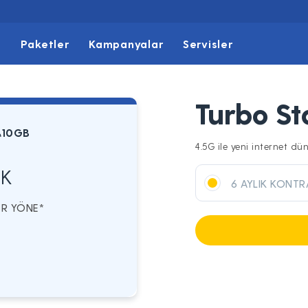
t
Paketler
Kampanyalar
Servisler
Turbo S
&10GB
4.5G ile yeni internet dü
K
6 AYLIK KONTR
HER YÖNE*