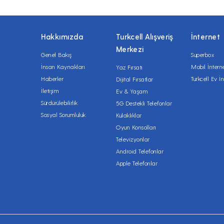
Hakkımızda
Turkcell Alışveriş
İnternet
Merkezi
Genel Bakış
Superbox
İnsan Kaynakları
Mobil İntern
Yaz Fırsatı
Haberler
Turkcell Ev İn
Dijital Fırsatlar
İletişim
Ev & Yaşam
Sürdürülebilirlik
5G Destekli Telefonlar
Sosyal Sorumluluk
Kulaklıklar
Oyun Konsolları
Televizyonlar
Android Telefonlar
Apple Telefonlar