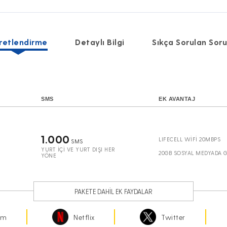
retlendirme
Detaylı Bilgi
Sıkça Sorulan Soru
SMS
EK AVANTAJ
1.000
LIFECELL WİFİ 20MBPS
SMS
YURT İÇİ VE YURT DIŞI HER
20GB SOSYAL MEDYADA G
YÖNE
PAKETE DAHİL EK FAYDALAR
am
Netflix
Twitter