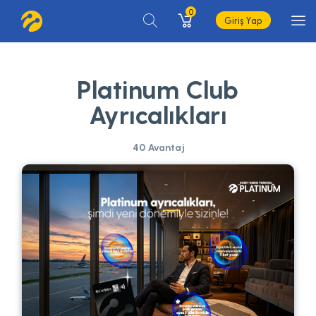
0
Giriş Yap
Platinum Club
Ayrıcalıkları
40 Avantaj