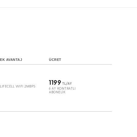
EK AVANTAJ
ÜCRET
1199
TL/AY
LIFECELL WIFI 2MBPS
6 AY KONTRATLI
ABONELİK