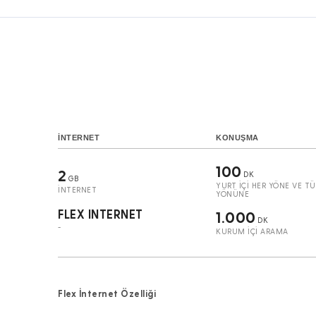
İNTERNET
KONUŞMA
100
2
DK
GB
YURT İÇİ HER YÖNE VE TÜ
İNTERNET
YÖNÜNE
FLEX INTERNET
1.000
DK
-
KURUM İÇİ ARAMA
Flex İnternet Özelliği