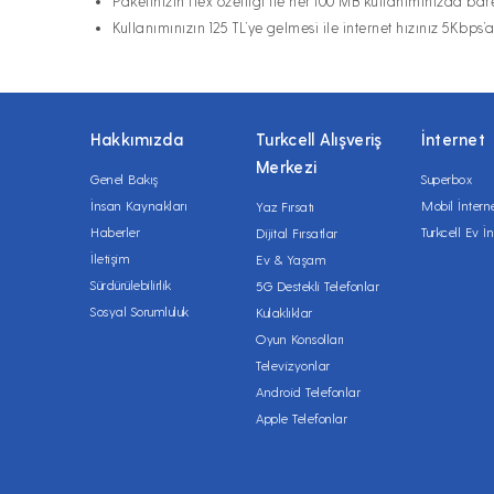
Paketinizin flex özelliği ile her 100 MB kullanımınızda ba
Kullanımınızın 125 TL’ye gelmesi ile internet hızınız 5Kbps’
Hakkımızda
Turkcell Alışveriş
İnternet
Merkezi
Genel Bakış
Superbox
İnsan Kaynakları
Mobil İntern
Yaz Fırsatı
Haberler
Turkcell Ev İn
Dijital Fırsatlar
İletişim
Ev & Yaşam
Sürdürülebilirlik
5G Destekli Telefonlar
Sosyal Sorumluluk
Kulaklıklar
Oyun Konsolları
Televizyonlar
Android Telefonlar
Apple Telefonlar