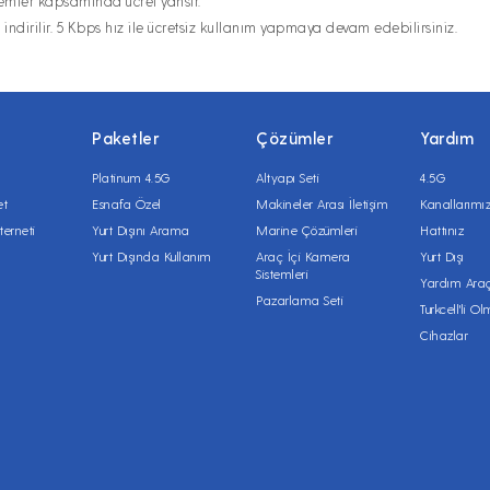
remler kapsamında ücret yansır.
a indirilir. 5 Kbps hız ile ücretsiz kullanım yapmaya devam edebilirsiniz.
Paketler
Çözümler
Yardım
Platinum 4.5G
Altyapı Seti
4.5G
et
Esnafa Özel
Makineler Arası İletişim
Kanallarımı
terneti
Yurt Dışını Arama
Marine Çözümleri
Hattınız
Yurt Dışında Kullanım
Araç İçi Kamera
Yurt Dışı
Sistemleri
Yardım Araç
Pazarlama Seti
Turkcell'li O
Cihazlar