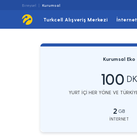
Bireysel
Kurumsal
Turkcell Alışveriş Merkezi
İnterne
Kurumsal Eko
100
D
YURT İÇİ HER YÖNE VE TÜRKİ
2
GB
İNTERNET