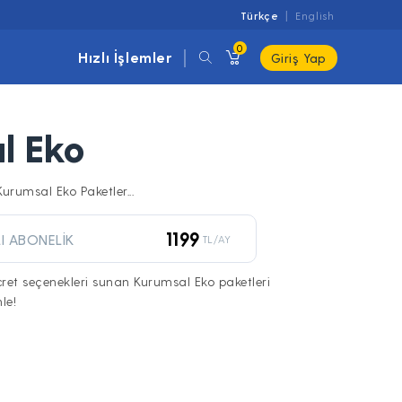
Türkçe
English
0
Hızlı İşlemler
Giriş Yap
l Eko
Kurumsal Eko Paketler...
1199
I ABONELİK
TL/AY
ücret seçenekleri sunan Kurumsal Eko paketleri
le!