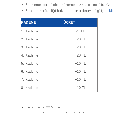
Ek internet paketi alarak internet hızınızı arttırabilirsiniz.
Flex internet özelliği hakkında daha detaylı bilgi için
tıkl
KADEME
ÜCRET
1. Kademe
25 TL
2. Kademe
+20 TL
3. Kademe
+20 TL
4. Kademe
+20 TL
5. Kademe
+10 TL
6. Kademe
+10 TL
7. Kademe
+10 TL
8. Kademe
+10 TL
Her kademe 100 MB’ tır.