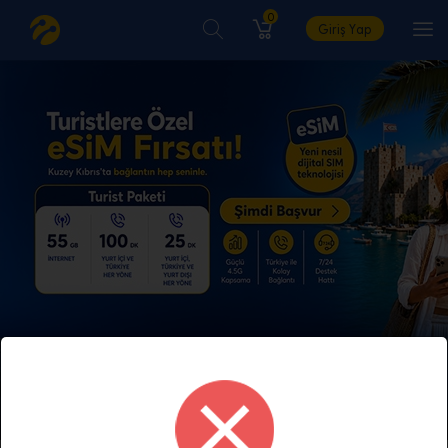
0
Giriş Yap
Ev İnternetinde Avantajlı Fiyatlar!
Detaylı Bilgi