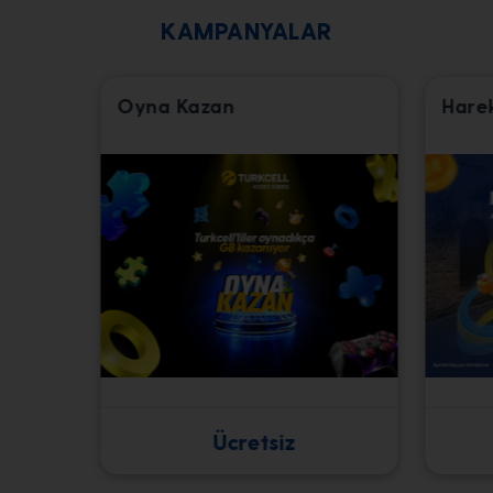
KAMPANYALAR
Oyna Kazan
Hare
Ücretsiz