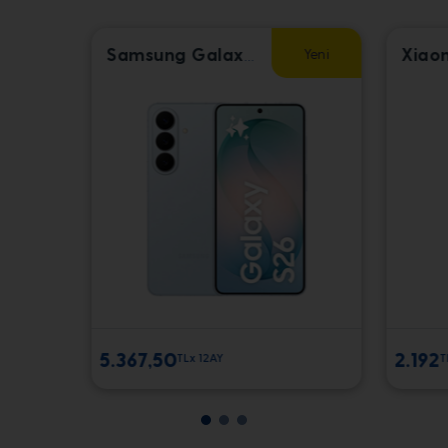
Yeni
Samsung Galaxy S26 256GB 12GB RAM
5.367,50
2.192
TLx 12AY
T