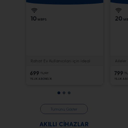
10
20
MBPS
MB
Rahat Ev Kullanıcıları için ideal
Aileler
699
799
TL/AY
TL
YILLIK ABONELİK
YILLIK AB
Tümünü Göster
AKILLI CİHAZLAR