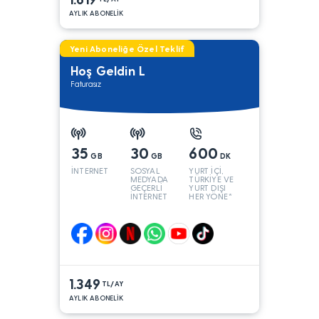
AYLIK ABONELİK
Yeni Aboneliğe Özel Teklif
Hoş Geldin L
Faturasız
35
30
600
GB
GB
DK
İNTERNET
SOSYAL
YURT İÇİ,
MEDYADA
TÜRKİYE VE
GEÇERLİ
YURT DIŞI
İNTERNET
HER YÖNE*
1.349
TL/AY
AYLIK ABONELİK