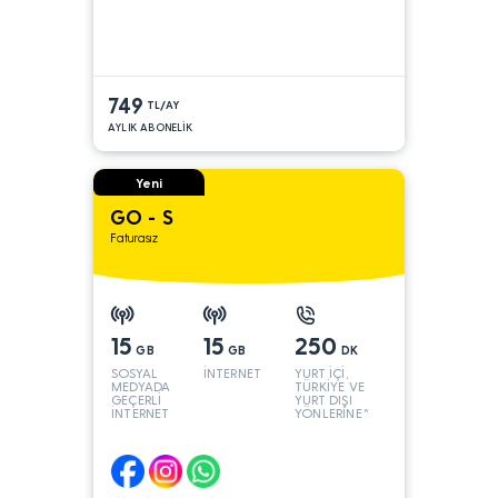
749
TL/AY
AYLIK ABONELİK
Yeni
GO - S
Faturasız
15
15
250
GB
GB
DK
SOSYAL
İNTERNET
YURT İÇİ,
MEDYADA
TÜRKİYE VE
GEÇERLİ
YURT DIŞI
İNTERNET
YÖNLERİNE*