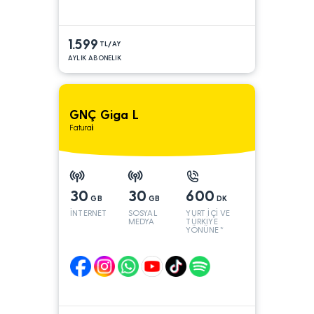
1.599
TL/AY
AYLIK ABONELIK
GNÇ Giga L
Faturalı
30
30
600
GB
GB
DK
İNTERNET
SOSYAL
YURT İÇİ VE
MEDYA
TÜRKİYE
YÖNÜNE*