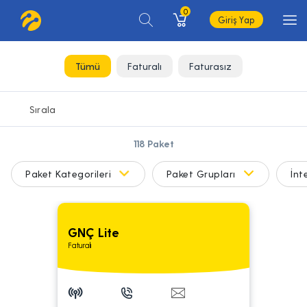
0
Giriş Yap
Tümü
Faturalı
Faturasız
118
Paket
Paket Kategorileri
Paket Grupları
İnt
GNÇ Lite
Faturalı