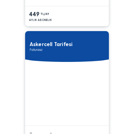
449
TL/AY
AYLIK ABONELIK
Askercell Tarifesi
Faturasız