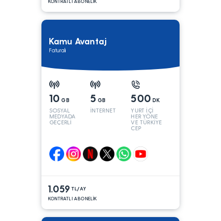
KONTRATLI ABONELİK
Kamu Avantaj
Faturalı
10
5
500
GB
GB
DK
SOSYAL
İNTERNET
YURT İÇİ
MEDYADA
HER YÖNE
GEÇERLİ
VE TÜRKİYE
CEP
YÖNÜNE
1.059
TL/AY
KONTRATLI ABONELİK