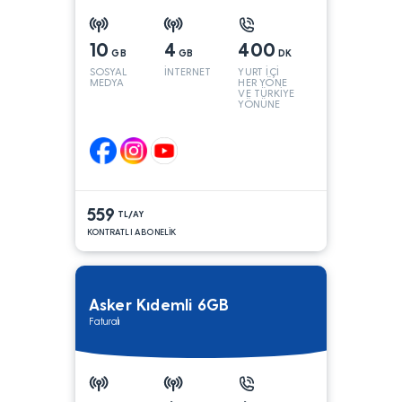
10
4
400
GB
GB
DK
SOSYAL
İNTERNET
YURT İÇİ
MEDYA
HER YÖNE
VE TÜRKİYE
YÖNÜNE
KONUŞMA*
559
TL/AY
KONTRATLI ABONELİK
Asker Kıdemli 6GB
Faturalı