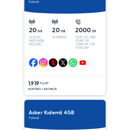
Faturalı
20
20
2000
GB
GB
DK
SOSYAL
İNTERNET
YURT İÇİ HER
MEDYADA
YÖNE VE
GEÇERLİ
TÜRKİYE CEP
YÖNÜNE
1.919
TL/AY
KONTRATLI ABONELİK
Asker Kıdemli 4GB
Faturalı