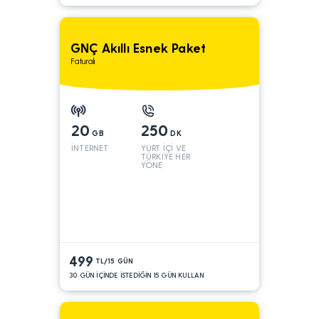
GNÇ Akıllı Esnek Paket
Faturalı
20
250
GB
DK
İNTERNET
YURT İÇİ VE
TÜRKİYE HER
YÖNE
499
TL/15 GÜN
30 GÜN İÇİNDE İSTEDİĞİN 15 GÜN KULLAN