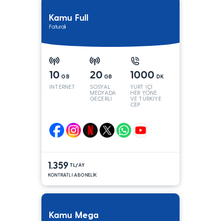
Kamu Full
Faturalı
10
20
1000
GB
GB
DK
İNTERNET
SOSYAL
YURT İÇİ
MEDYADA
HER YÖNE
GEÇERLİ
VE TÜRKİYE
CEP
YÖNÜNE
1.359
TL/AY
KONTRATLI ABONELİK
Kamu Mega