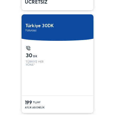
ÜCRETSİZ
Türkiye 30DK
Faturasız
30
DK
TÜRKİYE HER
YÖNE*
199
TL/AY
AYLIK ABONELİK