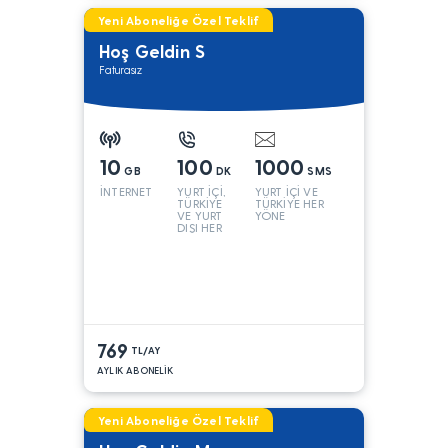
Yeni Aboneliğe Özel Teklif
Hoş Geldin S
Faturasız
10
100
1000
GB
DK
SMS
İNTERNET
YURT İÇİ,
YURT İÇİ VE
TÜRKİYE
TÜRKİYE HER
VE YURT
YÖNE
DIŞI HER
YÖNE*
769
TL/AY
AYLIK ABONELİK
Yeni Aboneliğe Özel Teklif