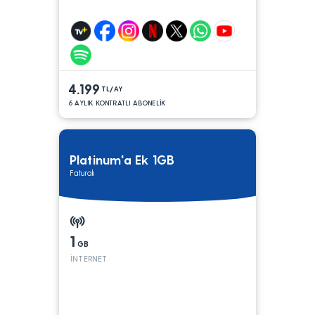
4.199
TL/AY
6 AYLIK KONTRATLI ABONELİK
Platinum'a Ek 1GB
Faturalı
1
GB
İNTERNET