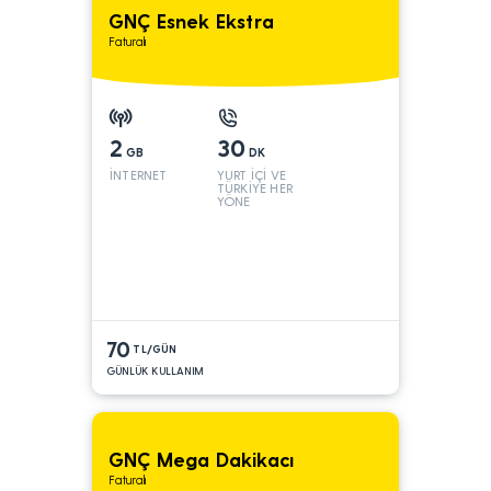
GNÇ Esnek Ekstra
Faturalı
2
30
GB
DK
İNTERNET
YURT İÇİ VE
TÜRKİYE HER
YÖNE
70
TL/GÜN
GÜNLÜK KULLANIM
GNÇ Mega Dakikacı
Faturalı