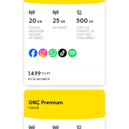
20
25
500
GB
GB
DK
SOSYAL
İNTERNET
YURT İÇİ,
MEDYADA
TÜRKİYE VE
GEÇERLİ
YURT DIŞI
İNTERNET
YÖNLERİNE*
1.499
TL/AY
AYLIK ABONELİK
GNÇ Premium
Faturalı