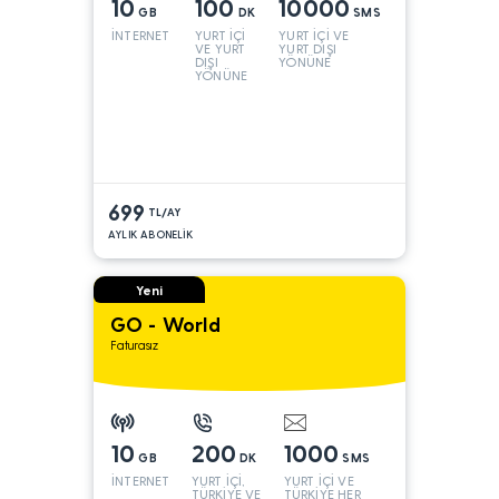
10
100
10000
GB
DK
SMS
İNTERNET
YURT İÇİ
YURT İÇİ VE
VE YURT
YURT DIŞI
DIŞI
YÖNÜNE
YÖNÜNE
699
TL/AY
AYLIK ABONELİK
Yeni
GO - World
Faturasız
10
200
1000
GB
DK
SMS
İNTERNET
YURT İÇİ,
YURT İÇİ VE
TÜRKİYE VE
TÜRKİYE HER