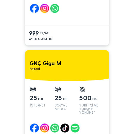
999
TL/AY
AYLIK ABONELIK
GNÇ Giga M
Faturalı
25
25
500
GB
GB
DK
İNTERNET
SOSYAL
YURT İÇİ VE
MEDYA
TÜRKİYE
YÖNÜNE*