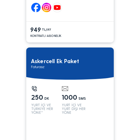
949
TL/AY
KONTRATLI ABONELİK
Askercell Ek Paket
Faturasız
250
1000
DK
SMS
YURT İÇİ VE
YURT İÇİ VE
TÜRKİYE HER
YURT DIŞI HER
YÖNE*
YÖNE