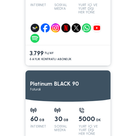
INTERNET
SOSYAL
YURT İÇİ VE
MEDYA
YURT DIŞI
HER YÖNE
3.799
TL/AY
6 AYLIK KONTRATLI ABONELİK
Platinum BLACK 90
Faturalı
60
30
5000
GB
GB
DK
İNTERNET
SOSYAL
YURT İÇİ VE
MEDYA
YURT DIŞI
HER YÖNE