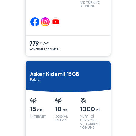
VE TÜRKİYE
YÖNÜNE
KONUŞMA*
779
TL/AY
KONTRATLI ABONELİK
Asker Kıdemli 15GB
Faturalı
15
10
1000
GB
GB
DK
İNTERNET
SOSYAL
YURT İÇİ
MEDYA
HER YÖNE
VE TÜRKİYE
YÖNÜNE
KONUŞMA