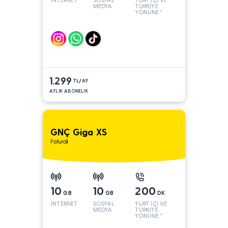
MEDYA
TÜRKİYE
YÖNÜNE*
1.299
TL/AY
AYLIK ABONELIK
GNÇ Giga XS
Faturalı
10
10
200
GB
GB
DK
İNTERNET
SOSYAL
YURT İÇİ VE
MEDYA
TÜRKİYE
YÖNÜNE*