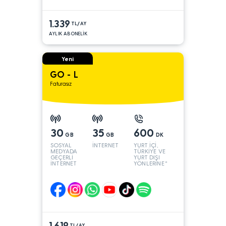
1.339
TL/AY
AYLIK ABONELİK
Yeni
GO - L
Faturasız
30
35
600
GB
GB
DK
SOSYAL
İNTERNET
YURT İÇİ,
MEDYADA
TÜRKİYE VE
GEÇERLİ
YURT DIŞI
İNTERNET
YÖNLERİNE*
1.619
TL/AY