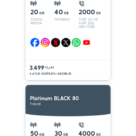
20
40
2000
GB
GB
DK
SOSYAL
İNTERNET
YURT İÇİ VE
MEDYA
YURT DIŞI
HER YÖNE
3.499
TL/AY
6 AYLIK KONTRATLI ABONELİK
Platinum BLACK 80
Faturalı
50
30
4000
GB
GB
DK