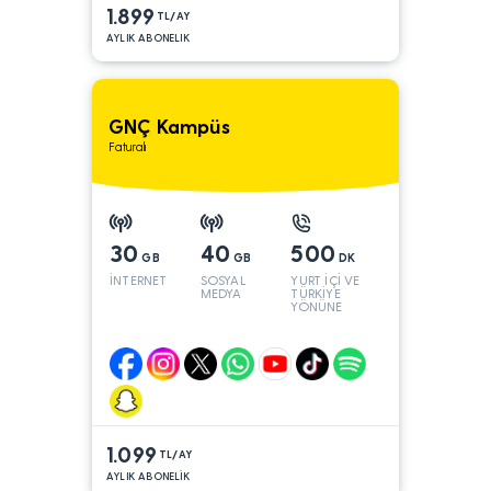
1.899
TL/AY
AYLIK ABONELIK
GNÇ Kampüs
Faturalı
30
40
500
GB
GB
DK
İNTERNET
SOSYAL
YURT İÇİ VE
MEDYA
TÜRKİYE
YÖNÜNE
1.099
TL/AY
AYLIK ABONELİK