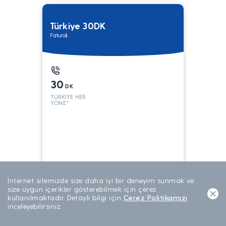
Türkiye 30DK
Faturalı
30
DK
TÜRKİYE HER
YÖNE*
199
TL/AY
İnternet sitemizde size daha iyi bir deneyim sunmak ve
AYLIK ABONELİK
size uygun içerikler gösterebilmek için çerez
kullanılmaktadır. Detaylı bilgi için
Çerez Politikamızı
inceleyebilirsiniz.