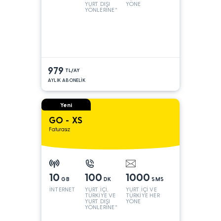
YURT DIŞI
YÖNE
YÖNLERİNE*
979
TL/AY
AYLIK ABONELİK
Yeni
GO - XS
Faturasız
10
100
1000
GB
DK
SMS
İNTERNET
YURT İÇİ,
YURT İÇİ VE
TÜRKİYE VE
TÜRKİYE HER
YURT DIŞI
YÖNE
YÖNLERİNE*