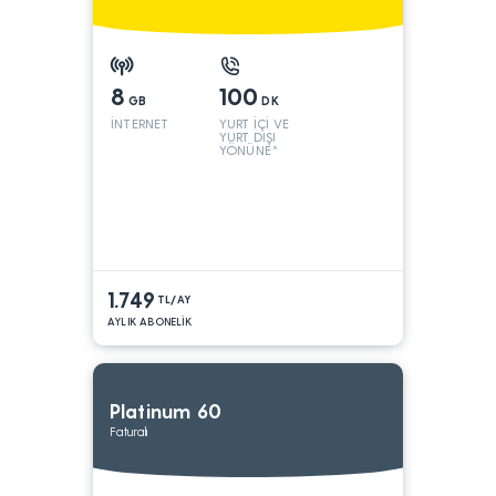
8
100
GB
DK
İNTERNET
YURT İÇİ VE
YURT DIŞI
YÖNÜNE*
1.749
TL/AY
AYLIK ABONELİK
Platinum 60
Faturalı