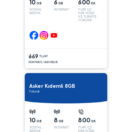
10
6
600
GB
GB
DK
SOSYAL
İNTERNET
YURT İÇİ
MEDYA
HER YÖNE
VE TÜRKİYE
YÖNÜNE
KONUŞMA*
669
TL/AY
KONTRATLI ABONELİK
Asker Kıdemli 8GB
Faturalı
10
8
800
GB
GB
DK
SOSYAL
İNTERNET
YURT İÇİ
MEDYA
HER YÖNE