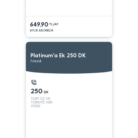
649,90
TL/AY
AYLIK ABONELİK
Platinum'a Ek 250 DK
Faturalı
250
DK
YURT İÇİ VE
TÜRKİYE HER
YÖNE