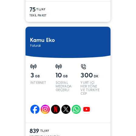
75
TL/AY
TEKİL PAKET
Kamu Eko
Faturalı
3
10
300
GB
GB
DK
İNTERNET
SOSYAL
YURT İÇİ
MEDYADA
HER YÖNE
GEÇERLİ
VE TÜRKİYE
CEP
YÖNÜNE
839
TL/AY