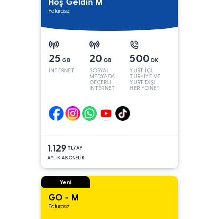
Hoş Geldin M
Faturasız
25
20
500
GB
GB
DK
İNTERNET
SOSYAL
YURT İÇİ,
MEDYADA
TÜRKİYE VE
GEÇERLİ
YURT DIŞI
İNTERNET
HER YÖNE*
1.129
TL/AY
AYLIK ABONELİK
Yeni
GO - M
Faturasız