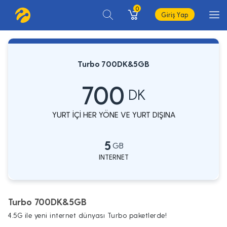
0
Giriş Yap
Turbo 700DK&5GB
700
DK
YURT İÇİ HER YÖNE VE YURT DIŞINA
5
GB
INTERNET
Turbo 700DK&5GB
4.5G ile yeni internet dünyası Turbo paketlerde!