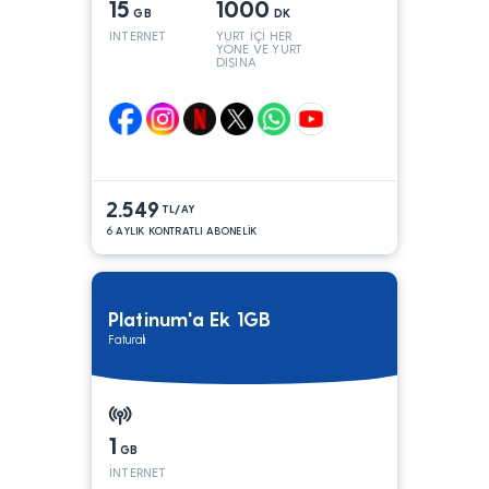
15
1000
GB
DK
INTERNET
YURT İÇİ HER
YÖNE VE YURT
DIŞINA
2.549
TL/AY
6 AYLIK KONTRATLI ABONELİK
Platinum'a Ek 1GB
Faturalı
1
GB
İNTERNET