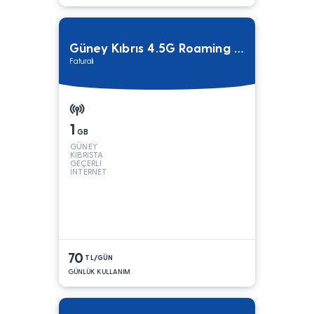
Güney Kıbrıs 4.5G Roaming Paketi
Faturalı
1
GB
GÜNEY
KIBRISTA
GEÇERLİ
İNTERNET
70
TL/GÜN
GÜNLÜK KULLANIM