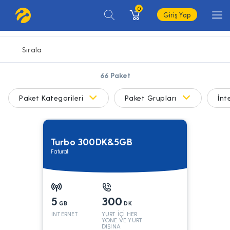
0
Giriş Yap
66
Paket
Paket Kategorileri
Paket Grupları
İnt
Turbo 300DK&5GB
Faturalı
5
300
GB
DK
INTERNET
YURT İÇİ HER
YÖNE VE YURT
DIŞINA