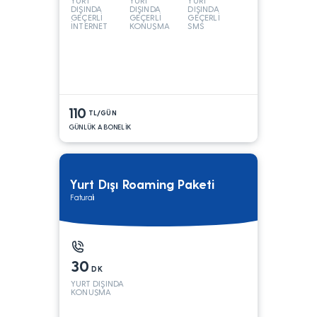
YURT
YURT
YURT
DIŞINDA
DIŞINDA
DIŞINDA
GEÇERLİ
GEÇERLİ
GEÇERLİ
İNTERNET
KONUŞMA
SMS
110
TL/GÜN
GÜNLÜK ABONELİK
Yurt Dışı Roaming Paketi
Faturalı
30
DK
YURT DIŞINDA
KONUŞMA