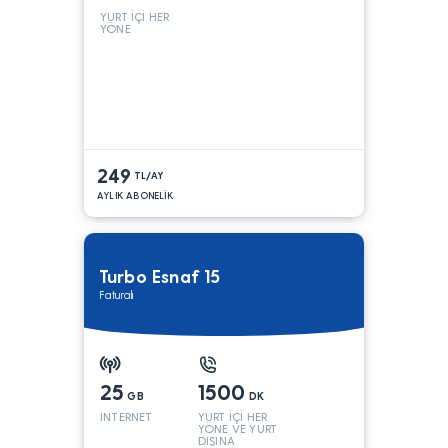
YURT İÇİ HER
YÖNE
249
TL/AY
AYLIK ABONELİK
Turbo Esnaf 15
Faturalı
25
1500
GB
DK
INTERNET
YURT İÇİ HER
YÖNE VE YURT
DIŞINA