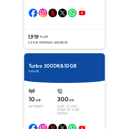
1.919
TL/AY
6 AYLIK KONTRATLI ABONELİK
Turbo 300DK&10GB
Faturalı
10
300
GB
DK
INTERNET
YURT İÇİ HER
YÖNE VE YURT
DIŞINA