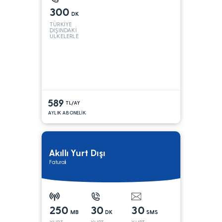
300
DK
TÜRKİYE
DIŞINDAKİ
ÜLKELERLE
589
TL/AY
AYLIK ABONELİK
Akıllı Yurt Dışı
Faturalı
250
30
30
MB
DK
SMS