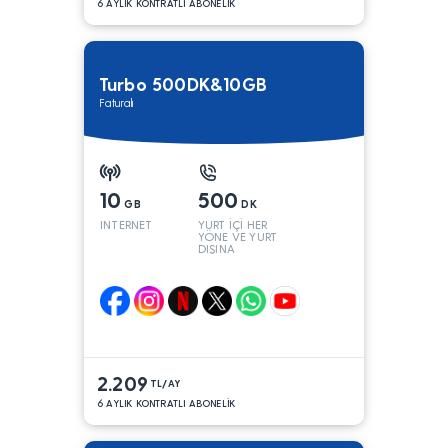
6 AYLIK KONTRATLI ABONELİK
Turbo 500DK&10GB
Faturalı
10
500
GB
DK
INTERNET
YURT İÇİ HER
YÖNE VE YURT
DIŞINA
2.209
TL/AY
6 AYLIK KONTRATLI ABONELİK