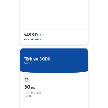
649,90
TL/AY
AYLIK ABONELİK
Türkiye 30DK
Faturalı
30
DK
TÜRKİYE HER
YÖNE*