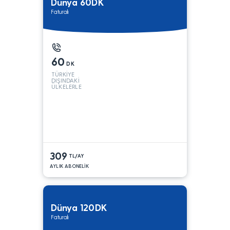
Dünya 60DK
Faturalı
60
DK
TÜRKİYE
DIŞINDAKİ
ÜLKELERLE
309
TL/AY
AYLIK ABONELİK
Dünya 120DK
Faturalı