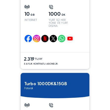
10
1000
GB
DK
INTERNET
YURT İÇİ HER
YÖNE VE YURT
DIŞINA
2.319
TL/AY
6 AYLIK KONTRATLI ABONELİK
Turbo 1000DK&15GB
Faturalı