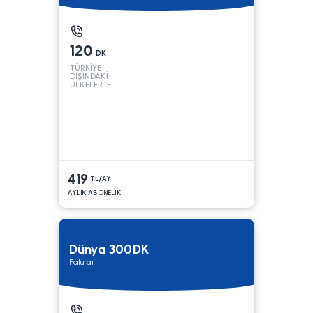
120
DK
TÜRKİYE
DIŞINDAKİ
ÜLKELERLE
419
TL/AY
AYLIK ABONELİK
Dünya 300DK
Faturalı