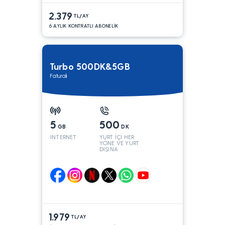
2.379
TL/AY
6 AYLIK KONTRATLI ABONELİK
Turbo 500DK&5GB
Faturalı
5
500
GB
DK
INTERNET
YURT İÇİ HER
YÖNE VE YURT
DIŞINA
1.979
TL/AY