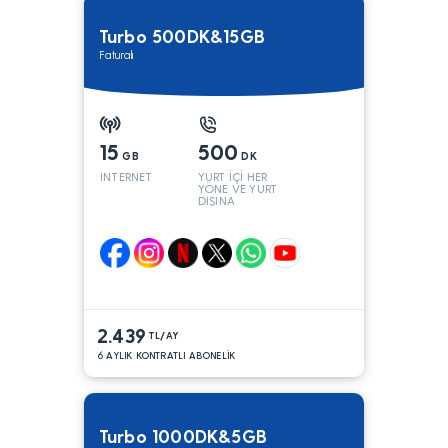
Turbo 500DK&15GB
Faturalı
15
500
GB
DK
INTERNET
YURT İÇİ HER
YÖNE VE YURT
DIŞINA
2.439
TL/AY
6 AYLIK KONTRATLI ABONELİK
Turbo 1000DK&5GB