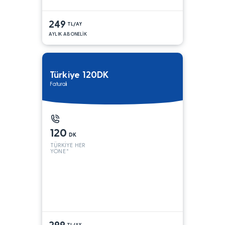
249
TL/AY
AYLIK ABONELİK
Türkiye 120DK
Faturalı
120
DK
TÜRKİYE HER
YÖNE*
299
TL/AY