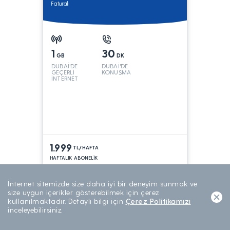
Faturalı
1
30
GB
DK
DUBAİ'DE
DUBAİ'DE
GEÇERLİ
KONUŞMA
İNTERNET
1.999
TL/HAFTA
HAFTALIK ABONELİK
İnternet sitemizde size daha iyi bir deneyim sunmak ve
size uygun içerikler gösterebilmek için çerez
Araç Takip - Arvento Profesyonel Paket
kullanılmaktadır. Detaylı bilgi için
Çerez Politikamızı
Faturalı
inceleyebilirsiniz.