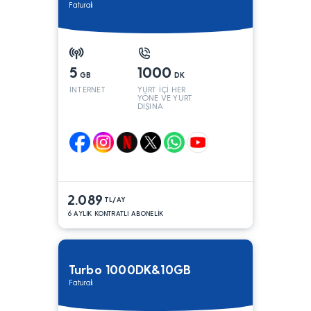
Faturalı
5
1000
GB
DK
INTERNET
YURT İÇİ HER
YÖNE VE YURT
DIŞINA
2.089
TL/AY
6 AYLIK KONTRATLI ABONELİK
Turbo 1000DK&10GB
Faturalı