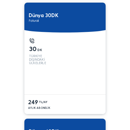
Dünya 30DK
Faturalı
30
DK
TÜRKİYE
DIŞINDAKİ
ÜLKELERLE
249
TL/AY
AYLIK ABONELİK