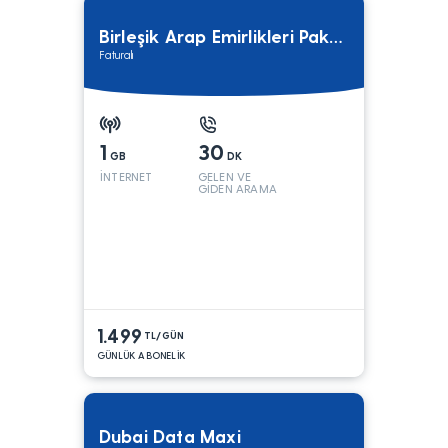
Birleşik Arap Emirlikleri Paketi 1
Faturalı
1
30
GB
DK
İNTERNET
GELEN VE
GİDEN ARAMA
1.499
TL/GÜN
GÜNLÜK ABONELİK
Dubai Data Maxi