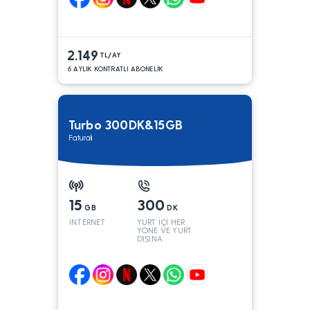
2.149
TL/AY
6 AYLIK KONTRATLI ABONELİK
Turbo 300DK&15GB
Faturalı
15
300
GB
DK
INTERNET
YURT İÇİ HER
YÖNE VE YURT
DIŞINA