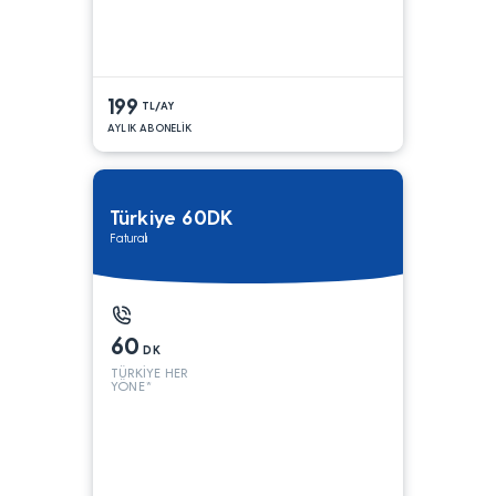
199
TL/AY
AYLIK ABONELİK
Türkiye 60DK
Faturalı
60
DK
TÜRKİYE HER
YÖNE*