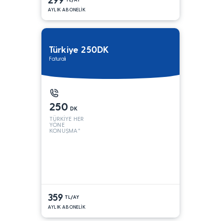
AYLIK ABONELİK
Türkiye 250DK
Faturalı
250
DK
TÜRKİYE HER
YÖNE
KONUŞMA*
359
TL/AY
AYLIK ABONELİK