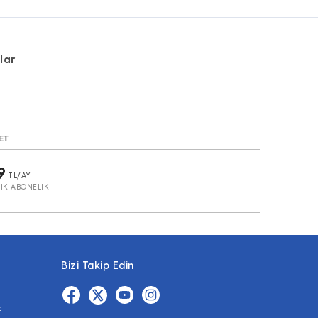
lar
ET
9
TL/AY
LIK ABONELIK
Bizi Takip Edin
z