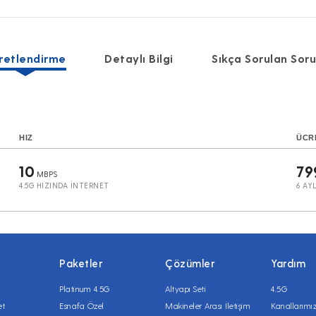
retlendirme
Detaylı Bilgi
Sıkça Sorulan Soru
HIZ
ÜCR
10
79
MBPS
4.5G HIZINDA İNTERNET
6 AY
Paketler
Çözümler
Yardım
Platinum 4.5G
Altyapı Seti
4.5G
et
Esnafa Özel
Makineler Arası İletişim
Kanallarımı