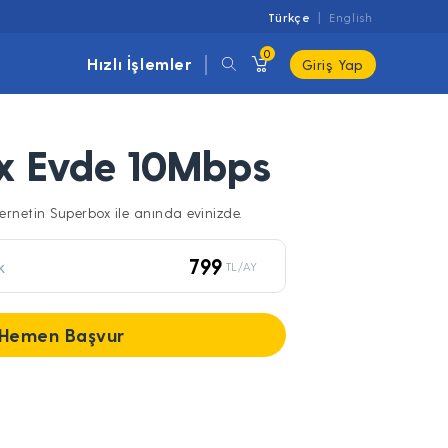
Türkçe
English
0
Hızlı İşlemler
Giriş Yap
x Evde 10Mbps
rnetin Superbox ile anında evinizde.
799
k
TL/AY
Hemen Başvur