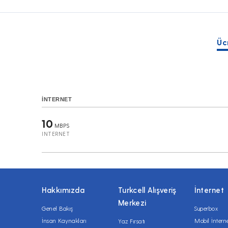
Üc
İNTERNET
10
MBPS
INTERNET
Hakkımızda
Turkcell Alışveriş
İnternet
Merkezi
Genel Bakış
Superbox
İnsan Kaynakları
Mobil İntern
Yaz Fırsatı