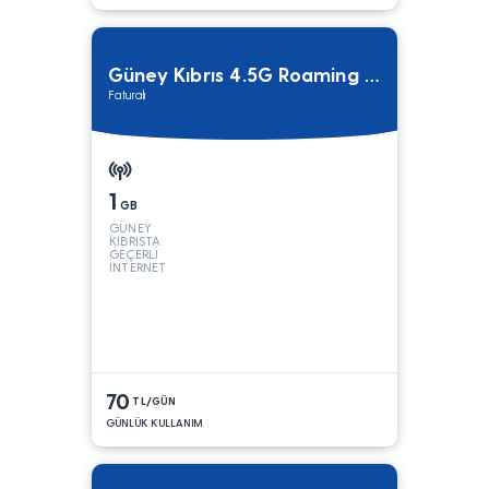
Güney Kıbrıs 4.5G Roaming Paketi
Faturalı
1
GB
GÜNEY
KIBRISTA
GEÇERLİ
İNTERNET
70
TL/GÜN
GÜNLÜK KULLANIM