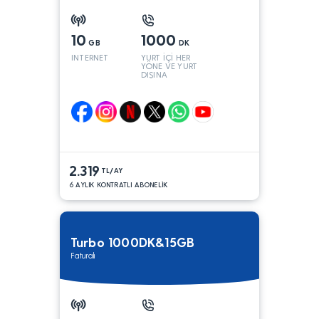
10
1000
GB
DK
INTERNET
YURT İÇİ HER
YÖNE VE YURT
DIŞINA
2.319
TL/AY
6 AYLIK KONTRATLI ABONELİK
Turbo 1000DK&15GB
Faturalı