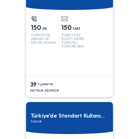
150
150
DK
SMS
TÜRKİYE'DE
TÜRKİYE'DE
ARAMA VE
KUZEY KIBRIS
GELEN ARAMA
TURKCELL
YÖNÜNE SMS
39
TL/HAFTA
HAFTALIK ABONELİK
Türkiye'de Standart Kullanım Tarifesi
Faturalı