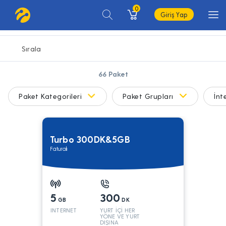
0
Giriş Yap
66
Paket
Paket Kategorileri
Paket Grupları
İnt
Turbo 300DK&5GB
Faturalı
5
300
GB
DK
INTERNET
YURT İÇİ HER
YÖNE VE YURT
DIŞINA