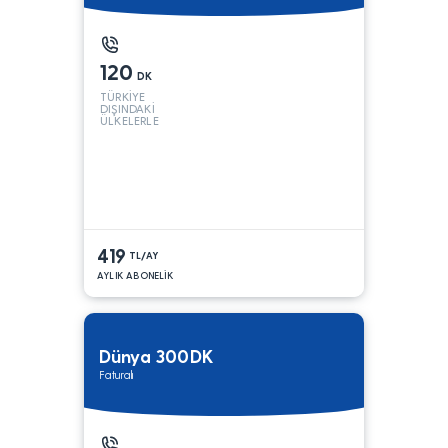
120
DK
TÜRKİYE
DIŞINDAKİ
ÜLKELERLE
419
TL/AY
AYLIK ABONELİK
Dünya 300DK
Faturalı