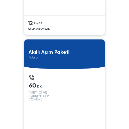
12
TL/AY
AYLIK ABONELİK
Akıllı Aşım Paketi
Faturalı
60
DK
YURT İÇİ VE
TÜRKİYE CEP
YÖNÜNE