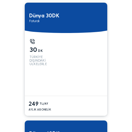
Dünya 30DK
Faturalı
30
DK
TÜRKİYE
DIŞINDAKİ
ÜLKELERLE
249
TL/AY
AYLIK ABONELİK