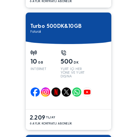
6 AYLIK KONTRATLI ABONELİK
Turbo 500DK&10GB
Faturalı
10
500
GB
DK
INTERNET
YURT İÇİ HER
YÖNE VE YURT
DIŞINA
2.209
TL/AY
6 AYLIK KONTRATLI ABONELİK