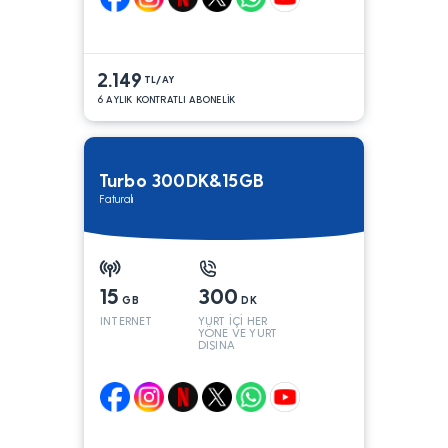
2.149
TL/AY
6 AYLIK KONTRATLI ABONELİK
Turbo 300DK&15GB
Faturalı
15
300
GB
DK
INTERNET
YURT İÇİ HER
YÖNE VE YURT
DIŞINA