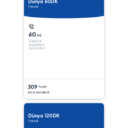
Dünya 60DK
Faturalı
60
DK
TÜRKİYE
DIŞINDAKİ
ÜLKELERLE
309
TL/AY
AYLIK ABONELİK
Dünya 120DK
Faturalı