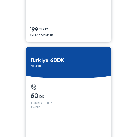
199
TL/AY
AYLIK ABONELİK
Türkiye 60DK
Faturalı
60
DK
TÜRKİYE HER
YÖNE*