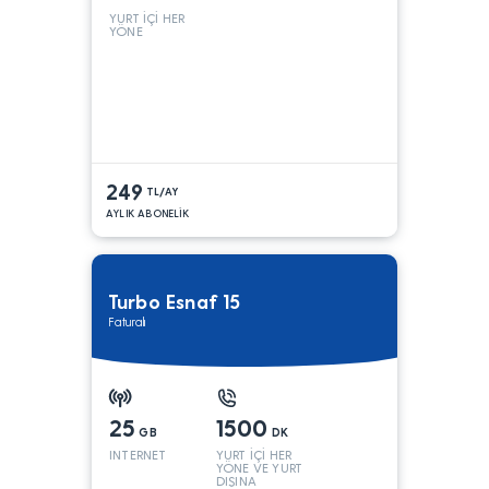
YURT İÇİ HER
YÖNE
249
TL/AY
AYLIK ABONELİK
Turbo Esnaf 15
Faturalı
25
1500
GB
DK
INTERNET
YURT İÇİ HER
YÖNE VE YURT
DIŞINA