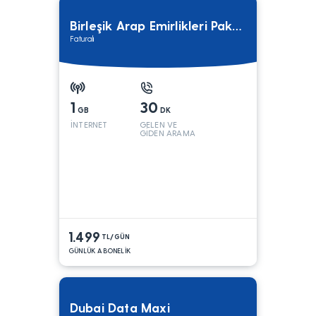
Birleşik Arap Emirlikleri Paketi 1
Faturalı
1
30
GB
DK
İNTERNET
GELEN VE
GİDEN ARAMA
1.499
TL/GÜN
GÜNLÜK ABONELİK
Dubai Data Maxi