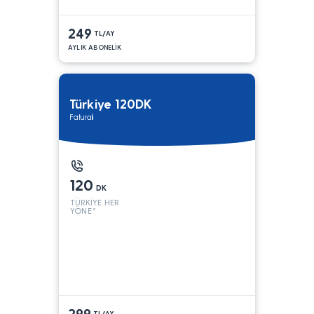
249
TL/AY
AYLIK ABONELİK
Türkiye 120DK
Faturalı
120
DK
TÜRKİYE HER
YÖNE*
299
TL/AY