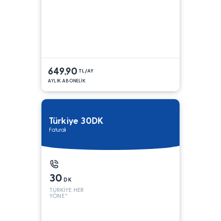
649,90
TL/AY
AYLIK ABONELİK
Türkiye 30DK
Faturalı
30
DK
TÜRKİYE HER
YÖNE*