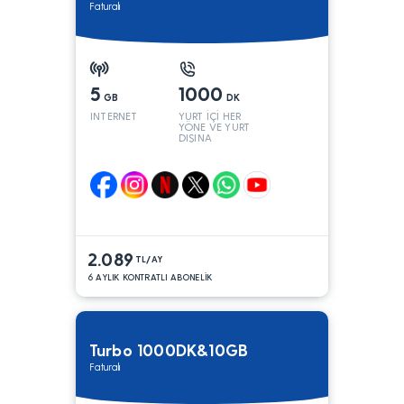
Faturalı
5
1000
GB
DK
INTERNET
YURT İÇİ HER
YÖNE VE YURT
DIŞINA
2.089
TL/AY
6 AYLIK KONTRATLI ABONELİK
Turbo 1000DK&10GB
Faturalı