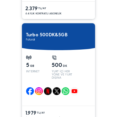
2.379
TL/AY
6 AYLIK KONTRATLI ABONELİK
Turbo 500DK&5GB
Faturalı
5
500
GB
DK
INTERNET
YURT İÇİ HER
YÖNE VE YURT
DIŞINA
1.979
TL/AY