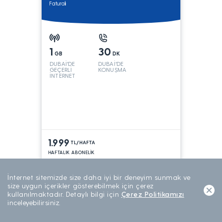
Faturalı
1
30
GB
DK
DUBAİ'DE
DUBAİ'DE
GEÇERLİ
KONUŞMA
İNTERNET
1.999
TL/HAFTA
HAFTALIK ABONELİK
İnternet sitemizde size daha iyi bir deneyim sunmak ve
size uygun içerikler gösterebilmek için çerez
Araç Takip - Arvento Profesyonel Paket
kullanılmaktadır. Detaylı bilgi için
Çerez Politikamızı
Faturalı
inceleyebilirsiniz.