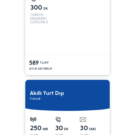
300
DK
TÜRKİYE
DIŞINDAKİ
ÜLKELERLE
589
TL/AY
AYLIK ABONELİK
Akıllı Yurt Dışı
Faturalı
250
30
30
MB
DK
SMS