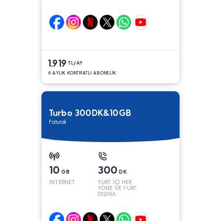
1.919
TL/AY
6 AYLIK KONTRATLI ABONELİK
Turbo 300DK&10GB
Faturalı
10
300
GB
DK
INTERNET
YURT İÇİ HER
YÖNE VE YURT
DIŞINA