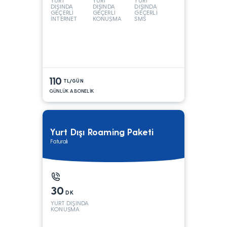
YURT
YURT
YURT
DIŞINDA
DIŞINDA
DIŞINDA
GEÇERLİ
GEÇERLİ
GEÇERLİ
İNTERNET
KONUŞMA
SMS
110
TL/GÜN
GÜNLÜK ABONELİK
Yurt Dışı Roaming Paketi
Faturalı
30
DK
YURT DIŞINDA
KONUŞMA