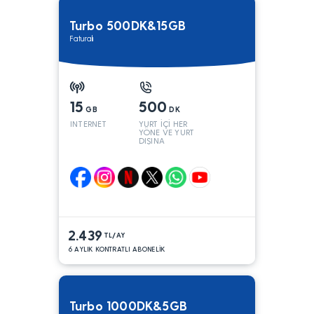
Turbo 500DK&15GB
Faturalı
15
500
GB
DK
INTERNET
YURT İÇİ HER
YÖNE VE YURT
DIŞINA
2.439
TL/AY
6 AYLIK KONTRATLI ABONELİK
Turbo 1000DK&5GB