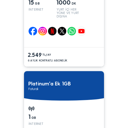
15
1000
GB
DK
INTERNET
YURT İÇİ HER
YÖNE VE YURT
DIŞINA
2.549
TL/AY
6 AYLIK KONTRATLI ABONELİK
Platinum'a Ek 1GB
Faturalı
1
GB
İNTERNET