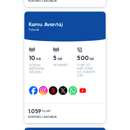
KONTRATLI ABONELİK
Kamu Avantaj
Faturalı
10
5
500
GB
GB
DK
SOSYAL
İNTERNET
YURT İÇİ
MEDYADA
HER YÖNE
GEÇERLİ
VE TÜRKİYE
CEP
YÖNÜNE
1.059
TL/AY
KONTRATLI ABONELİK