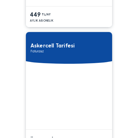
449
TL/AY
AYLIK ABONELIK
Askercell Tarifesi
Faturasız