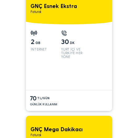
GNÇ Esnek Ekstra
Faturalı
2
30
GB
DK
İNTERNET
YURT İÇİ VE
TÜRKİYE HER
YÖNE
70
TL/GÜN
GÜNLÜK KULLANIM
GNÇ Mega Dakikacı
Faturalı