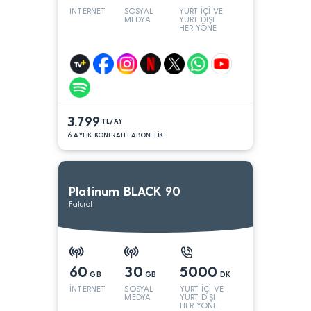
INTERNET
SOSYAL
YURT İÇİ VE
MEDYA
YURT DIŞI
HER YÖNE
3.799
TL/AY
6 AYLIK KONTRATLI ABONELİK
Platinum BLACK 90
Faturalı
60
30
5000
GB
GB
DK
İNTERNET
SOSYAL
YURT İÇİ VE
MEDYA
YURT DIŞI
HER YÖNE