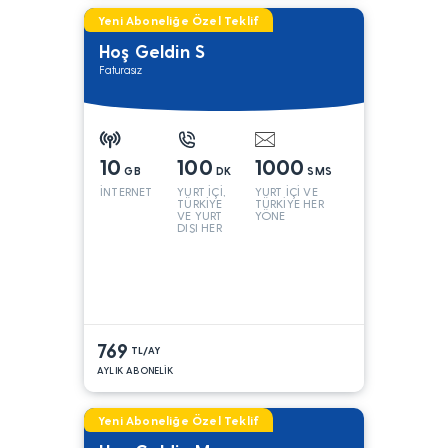
Yeni Aboneliğe Özel Teklif
Hoş Geldin S
Faturasız
10
100
1000
GB
DK
SMS
İNTERNET
YURT İÇİ,
YURT İÇİ VE
TÜRKİYE
TÜRKİYE HER
VE YURT
YÖNE
DIŞI HER
YÖNE*
769
TL/AY
AYLIK ABONELİK
Yeni Aboneliğe Özel Teklif