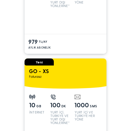
YURT DIŞI
YÖNE
YÖNLERİNE*
979
TL/AY
AYLIK ABONELİK
Yeni
GO - XS
Faturasız
10
100
1000
GB
DK
SMS
İNTERNET
YURT İÇİ,
YURT İÇİ VE
TÜRKİYE VE
TÜRKİYE HER
YURT DIŞI
YÖNE
YÖNLERİNE*