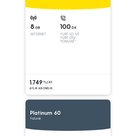
8
100
GB
DK
İNTERNET
YURT İÇİ VE
YURT DIŞI
YÖNÜNE*
1.749
TL/AY
AYLIK ABONELİK
Platinum 60
Faturalı