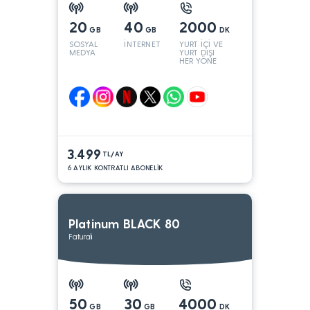
20
40
2000
GB
GB
DK
SOSYAL
İNTERNET
YURT İÇİ VE
MEDYA
YURT DIŞI
HER YÖNE
3.499
TL/AY
6 AYLIK KONTRATLI ABONELİK
Platinum BLACK 80
Faturalı
50
30
4000
GB
GB
DK