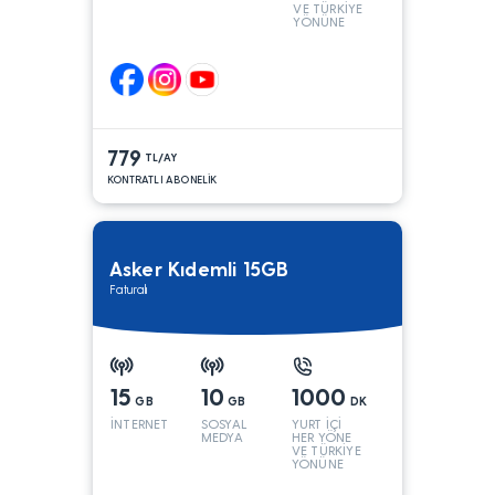
VE TÜRKİYE
YÖNÜNE
KONUŞMA*
779
TL/AY
KONTRATLI ABONELİK
Asker Kıdemli 15GB
Faturalı
15
10
1000
GB
GB
DK
İNTERNET
SOSYAL
YURT İÇİ
MEDYA
HER YÖNE
VE TÜRKİYE
YÖNÜNE
KONUŞMA