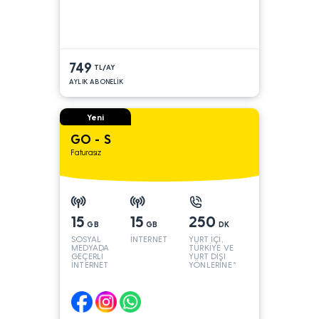
749
TL/AY
AYLIK ABONELİK
Yeni
GO - S
Faturasız
15
15
250
GB
GB
DK
SOSYAL
İNTERNET
YURT İÇİ,
MEDYADA
TÜRKİYE VE
GEÇERLİ
YURT DIŞI
İNTERNET
YÖNLERİNE*