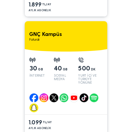
1.899
TL/AY
AYLIK ABONELIK
GNÇ Kampüs
Faturalı
30
40
500
GB
GB
DK
İNTERNET
SOSYAL
YURT İÇİ VE
MEDYA
TÜRKİYE
YÖNÜNE
1.099
TL/AY
AYLIK ABONELİK