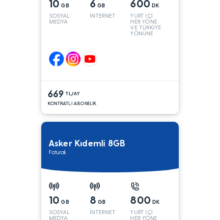
10
6
600
GB
GB
DK
SOSYAL
İNTERNET
YURT İÇİ
MEDYA
HER YÖNE
VE TÜRKİYE
YÖNÜNE
KONUŞMA*
669
TL/AY
KONTRATLI ABONELİK
Asker Kıdemli 8GB
Faturalı
10
8
800
GB
GB
DK
SOSYAL
İNTERNET
YURT İÇİ
MEDYA
HER YÖNE