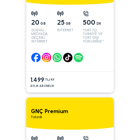
20
25
500
GB
GB
DK
SOSYAL
İNTERNET
YURT İÇİ,
MEDYADA
TÜRKİYE VE
GEÇERLİ
YURT DIŞI
İNTERNET
YÖNLERİNE*
1.499
TL/AY
AYLIK ABONELİK
GNÇ Premium
Faturalı