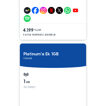
4.199
TL/AY
6 AYLIK KONTRATLI ABONELİK
Platinum'a Ek 1GB
Faturalı
1
GB
İNTERNET