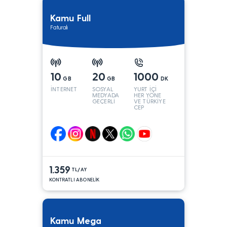
Kamu Full
Faturalı
10
20
1000
GB
GB
DK
İNTERNET
SOSYAL
YURT İÇİ
MEDYADA
HER YÖNE
GEÇERLİ
VE TÜRKİYE
CEP
YÖNÜNE
1.359
TL/AY
KONTRATLI ABONELİK
Kamu Mega