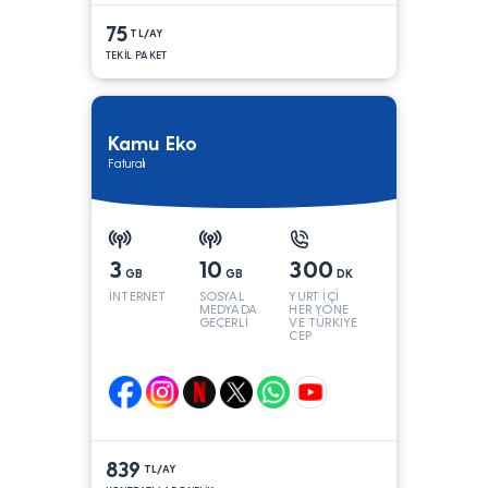
75
TL/AY
TEKİL PAKET
Kamu Eko
Faturalı
3
10
300
GB
GB
DK
İNTERNET
SOSYAL
YURT İÇİ
MEDYADA
HER YÖNE
GEÇERLİ
VE TÜRKİYE
CEP
YÖNÜNE
839
TL/AY