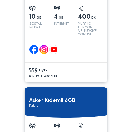
10
4
400
GB
GB
DK
SOSYAL
İNTERNET
YURT İÇİ
MEDYA
HER YÖNE
VE TÜRKİYE
YÖNÜNE
KONUŞMA*
559
TL/AY
KONTRATLI ABONELİK
Asker Kıdemli 6GB
Faturalı