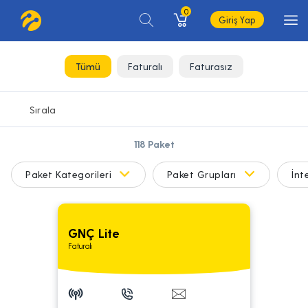
0
Giriş Yap
Tümü
Faturalı
Faturasız
118
Paket
Paket Kategorileri
Paket Grupları
İnt
GNÇ Lite
Faturalı