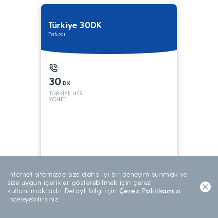
Türkiye 30DK
Faturalı
30
DK
TÜRKİYE HER
YÖNE*
199
TL/AY
İnternet sitemizde size daha iyi bir deneyim sunmak ve
AYLIK ABONELİK
size uygun içerikler gösterebilmek için çerez
kullanılmaktadır. Detaylı bilgi için
Çerez Politikamızı
inceleyebilirsiniz.