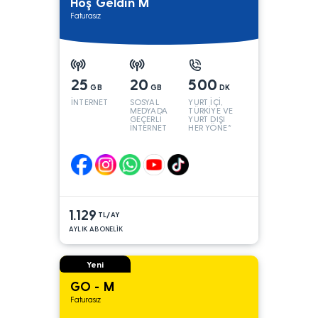
Hoş Geldin M
Faturasız
25
20
500
GB
GB
DK
İNTERNET
SOSYAL
YURT İÇİ,
MEDYADA
TÜRKİYE VE
GEÇERLİ
YURT DIŞI
İNTERNET
HER YÖNE*
1.129
TL/AY
AYLIK ABONELİK
Yeni
GO - M
Faturasız