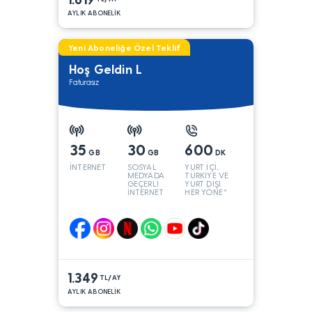
AYLIK ABONELİK
Yeni Aboneliğe Özel Teklif
Hoş Geldin L
Faturasız
35
30
600
GB
GB
DK
İNTERNET
SOSYAL
YURT İÇİ,
MEDYADA
TÜRKİYE VE
GEÇERLİ
YURT DIŞI
İNTERNET
HER YÖNE*
1.349
TL/AY
AYLIK ABONELİK