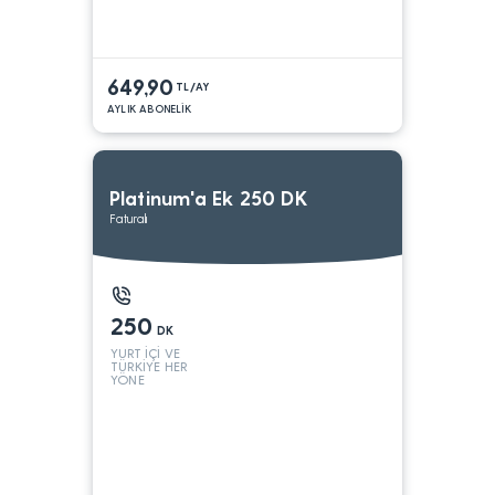
649,90
TL/AY
AYLIK ABONELİK
Platinum'a Ek 250 DK
Faturalı
250
DK
YURT İÇİ VE
TÜRKİYE HER
YÖNE