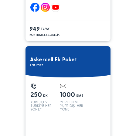
949
TL/AY
KONTRATLI ABONELİK
Askercell Ek Paket
Faturasız
250
1000
DK
SMS
YURT İÇİ VE
YURT İÇİ VE
TÜRKİYE HER
YURT DIŞI HER
YÖNE*
YÖNE