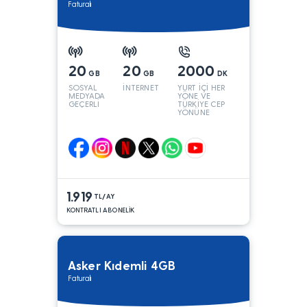
Faturalı
20
20
2000
GB
GB
DK
SOSYAL
İNTERNET
YURT İÇİ HER
MEDYADA
YÖNE VE
GEÇERLİ
TÜRKİYE CEP
YÖNÜNE
1.919
TL/AY
KONTRATLI ABONELİK
Asker Kıdemli 4GB
Faturalı