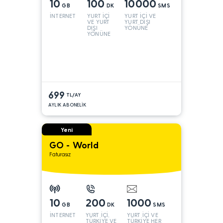
10
100
10000
GB
DK
SMS
İNTERNET
YURT İÇİ
YURT İÇİ VE
VE YURT
YURT DIŞI
DIŞI
YÖNÜNE
YÖNÜNE
699
TL/AY
AYLIK ABONELİK
Yeni
GO - World
Faturasız
10
200
1000
GB
DK
SMS
İNTERNET
YURT İÇİ,
YURT İÇİ VE
TÜRKİYE VE
TÜRKİYE HER