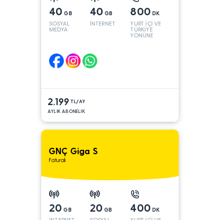
40
40
800
GB
GB
DK
SOSYAL
İNTERNET
YURT İÇİ VE
MEDYA
TÜRKİYE
YÖNÜNE
2.199
TL/AY
AYLIK ABONELIK
GNÇ Giga S
Faturalı
20
20
400
GB
GB
DK
İNTERNET
SOSYAL
YURT İÇİ VE