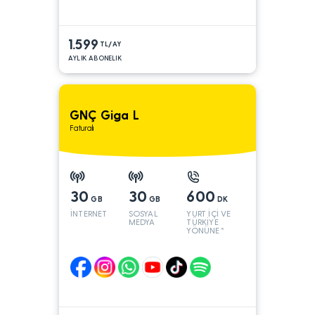
1.599
TL/AY
AYLIK ABONELIK
GNÇ Giga L
Faturalı
30
30
600
GB
GB
DK
İNTERNET
SOSYAL
YURT İÇİ VE
MEDYA
TÜRKİYE
YÖNÜNE*