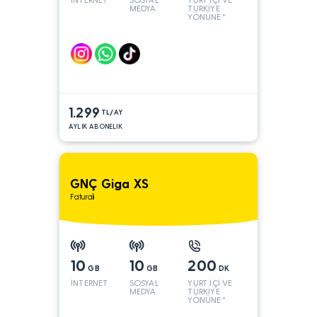
MEDYA
TÜRKİYE
YÖNÜNE*
1.299
TL/AY
AYLIK ABONELIK
GNÇ Giga XS
Faturalı
10
10
200
GB
GB
DK
İNTERNET
SOSYAL
YURT İÇİ VE
MEDYA
TÜRKİYE
YÖNÜNE*