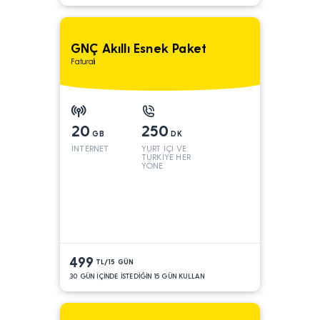
GNÇ Akıllı Esnek Paket
Faturalı
20
250
GB
DK
İNTERNET
YURT İÇİ VE
TÜRKİYE HER
YÖNE
499
TL/15 GÜN
30 GÜN İÇİNDE İSTEDİĞİN 15 GÜN KULLAN