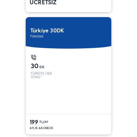
ÜCRETSİZ
Türkiye 30DK
Faturasız
30
DK
TÜRKİYE HER
YÖNE*
199
TL/AY
AYLIK ABONELİK