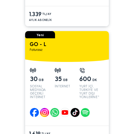
1.339
TL/AY
AYLIK ABONELİK
Yeni
GO - L
Faturasız
30
35
600
GB
GB
DK
SOSYAL
İNTERNET
YURT İÇİ,
MEDYADA
TÜRKİYE VE
GEÇERLİ
YURT DIŞI
İNTERNET
YÖNLERİNE*
1.619
TL/AY