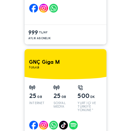
999
TL/AY
AYLIK ABONELIK
GNÇ Giga M
Faturalı
25
25
500
GB
GB
DK
İNTERNET
SOSYAL
YURT İÇİ VE
MEDYA
TÜRKİYE
YÖNÜNE*