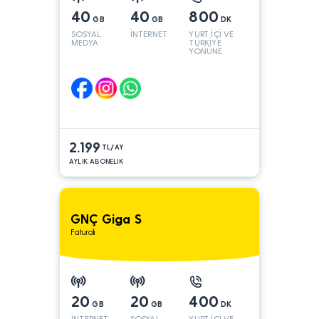
40
40
800
GB
GB
DK
SOSYAL
İNTERNET
YURT İÇİ VE
MEDYA
TÜRKİYE
YÖNÜNE
2.199
TL/AY
AYLIK ABONELIK
GNÇ Giga S
Faturalı
20
20
400
GB
GB
DK
İNTERNET
SOSYAL
YURT İÇİ VE