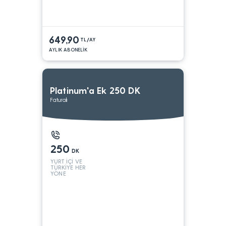
649,90
TL/AY
AYLIK ABONELİK
Platinum'a Ek 250 DK
Faturalı
250
DK
YURT İÇİ VE
TÜRKİYE HER
YÖNE