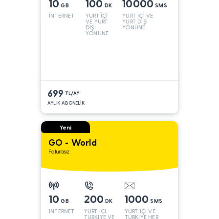
10
100
10000
GB
DK
SMS
İNTERNET
YURT İÇİ
YURT İÇİ VE
VE YURT
YURT DIŞI
DIŞI
YÖNÜNE
YÖNÜNE
699
TL/AY
AYLIK ABONELİK
Yeni
GO - World
Faturasız
10
200
1000
GB
DK
SMS
İNTERNET
YURT İÇİ,
YURT İÇİ VE
TÜRKİYE VE
TÜRKİYE HER