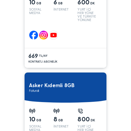
10
6
600
GB
GB
DK
SOSYAL
İNTERNET
YURT İÇİ
MEDYA
HER YÖNE
VE TÜRKİYE
YÖNÜNE
KONUŞMA*
669
TL/AY
KONTRATLI ABONELİK
Asker Kıdemli 8GB
Faturalı
10
8
800
GB
GB
DK
SOSYAL
İNTERNET
YURT İÇİ
MEDYA
HER YÖNE