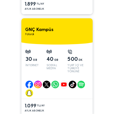
1.899
TL/AY
AYLIK ABONELIK
GNÇ Kampüs
Faturalı
30
40
500
GB
GB
DK
İNTERNET
SOSYAL
YURT İÇİ VE
MEDYA
TÜRKİYE
YÖNÜNE
1.099
TL/AY
AYLIK ABONELİK