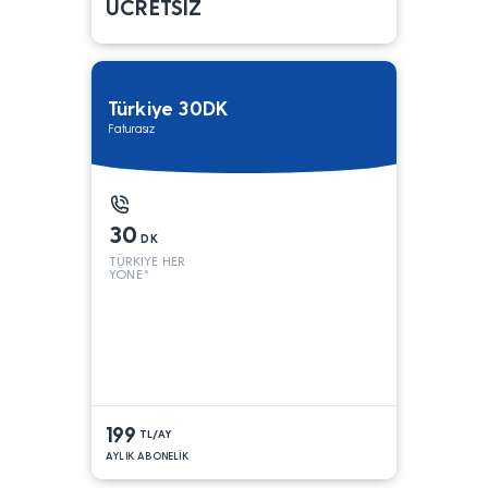
ÜCRETSİZ
Türkiye 30DK
Faturasız
30
DK
TÜRKİYE HER
YÖNE*
199
TL/AY
AYLIK ABONELİK