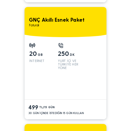
GNÇ Akıllı Esnek Paket
Faturalı
20
250
GB
DK
İNTERNET
YURT İÇİ VE
TÜRKİYE HER
YÖNE
499
TL/15 GÜN
30 GÜN İÇİNDE İSTEDİĞİN 15 GÜN KULLAN