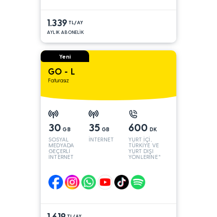
1.339
TL/AY
AYLIK ABONELİK
Yeni
GO - L
Faturasız
30
35
600
GB
GB
DK
SOSYAL
İNTERNET
YURT İÇİ,
MEDYADA
TÜRKİYE VE
GEÇERLİ
YURT DIŞI
İNTERNET
YÖNLERİNE*
1.619
TL/AY