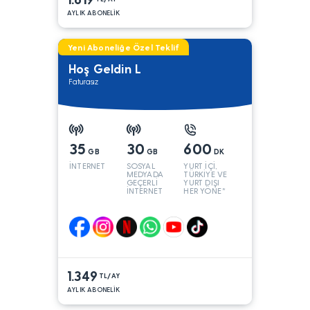
AYLIK ABONELİK
Yeni Aboneliğe Özel Teklif
Hoş Geldin L
Faturasız
35
30
600
GB
GB
DK
İNTERNET
SOSYAL
YURT İÇİ,
MEDYADA
TÜRKİYE VE
GEÇERLİ
YURT DIŞI
İNTERNET
HER YÖNE*
1.349
TL/AY
AYLIK ABONELİK