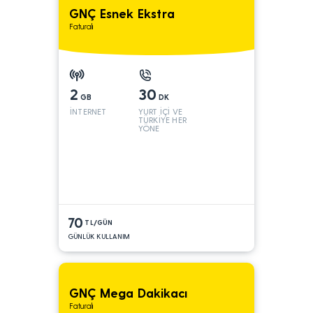
GNÇ Esnek Ekstra
Faturalı
2
30
GB
DK
İNTERNET
YURT İÇİ VE
TÜRKİYE HER
YÖNE
70
TL/GÜN
GÜNLÜK KULLANIM
GNÇ Mega Dakikacı
Faturalı