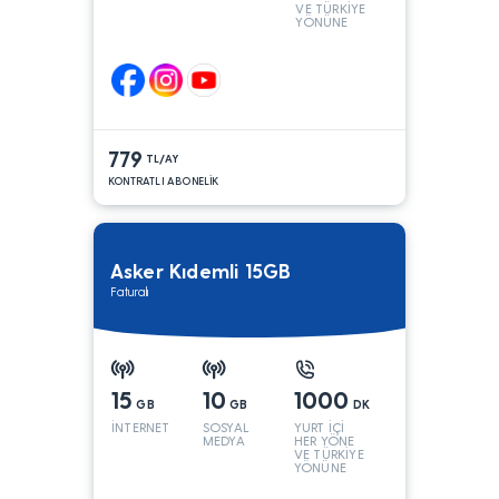
VE TÜRKİYE
YÖNÜNE
KONUŞMA*
779
TL/AY
KONTRATLI ABONELİK
Asker Kıdemli 15GB
Faturalı
15
10
1000
GB
GB
DK
İNTERNET
SOSYAL
YURT İÇİ
MEDYA
HER YÖNE
VE TÜRKİYE
YÖNÜNE
KONUŞMA