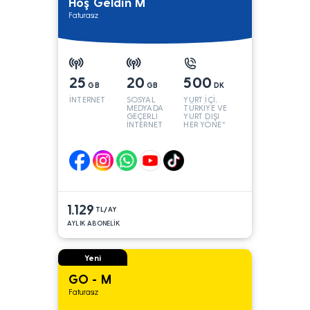
Hoş Geldin M
Faturasız
25
20
500
GB
GB
DK
İNTERNET
SOSYAL
YURT İÇİ,
MEDYADA
TÜRKİYE VE
GEÇERLİ
YURT DIŞI
İNTERNET
HER YÖNE*
1.129
TL/AY
AYLIK ABONELİK
Yeni
GO - M
Faturasız