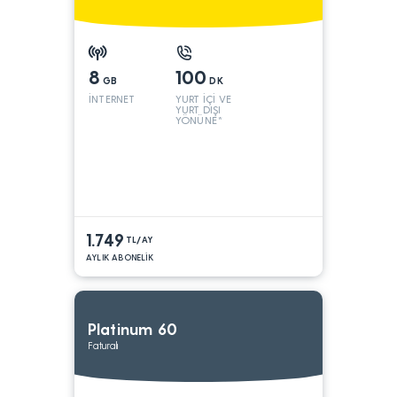
8
100
GB
DK
İNTERNET
YURT İÇİ VE
YURT DIŞI
YÖNÜNE*
1.749
TL/AY
AYLIK ABONELİK
Platinum 60
Faturalı