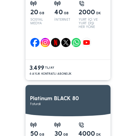
20
40
2000
GB
GB
DK
SOSYAL
İNTERNET
YURT İÇİ VE
MEDYA
YURT DIŞI
HER YÖNE
3.499
TL/AY
6 AYLIK KONTRATLI ABONELİK
Platinum BLACK 80
Faturalı
50
30
4000
GB
GB
DK