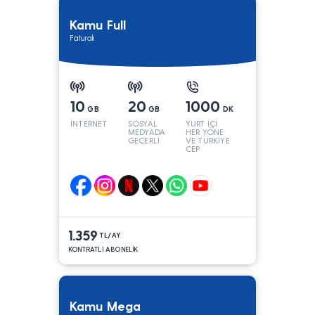
Kamu Full
Faturalı
10
20
1000
GB
GB
DK
İNTERNET
SOSYAL
YURT İÇİ
MEDYADA
HER YÖNE
GEÇERLİ
VE TÜRKİYE
CEP
YÖNÜNE
1.359
TL/AY
KONTRATLI ABONELİK
Kamu Mega