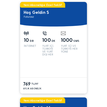
Yeni Aboneliğe Özel Teklif
Hoş Geldin S
Faturasız
10
100
1000
GB
DK
SMS
İNTERNET
YURT İÇİ,
YURT İÇİ VE
TÜRKİYE
TÜRKİYE HER
VE YURT
YÖNE
DIŞI HER
YÖNE*
769
TL/AY
AYLIK ABONELİK
Yeni Aboneliğe Özel Teklif