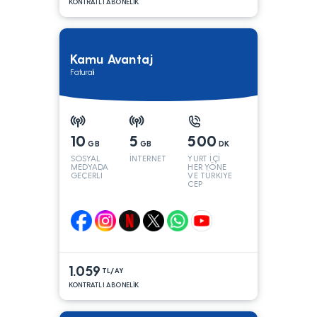
KONTRATLI ABONELİK
Kamu Avantaj
Faturalı
10
5
500
GB
GB
DK
SOSYAL
İNTERNET
YURT İÇİ
MEDYADA
HER YÖNE
GEÇERLİ
VE TÜRKİYE
CEP
YÖNÜNE
1.059
TL/AY
KONTRATLI ABONELİK