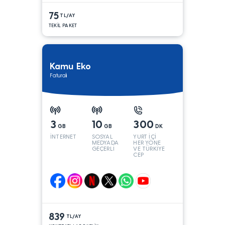
75
TL/AY
TEKİL PAKET
Kamu Eko
Faturalı
3
10
300
GB
GB
DK
İNTERNET
SOSYAL
YURT İÇİ
MEDYADA
HER YÖNE
GEÇERLİ
VE TÜRKİYE
CEP
YÖNÜNE
839
TL/AY