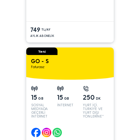
749
TL/AY
AYLIK ABONELİK
Yeni
GO - S
Faturasız
15
15
250
GB
GB
DK
SOSYAL
İNTERNET
YURT İÇİ,
MEDYADA
TÜRKİYE VE
GEÇERLİ
YURT DIŞI
İNTERNET
YÖNLERİNE*