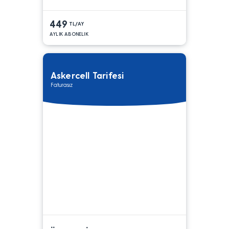
449
TL/AY
AYLIK ABONELIK
Askercell Tarifesi
Faturasız