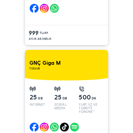
999
TL/AY
AYLIK ABONELIK
GNÇ Giga M
Faturalı
25
25
500
GB
GB
DK
İNTERNET
SOSYAL
YURT İÇİ VE
MEDYA
TÜRKİYE
YÖNÜNE*