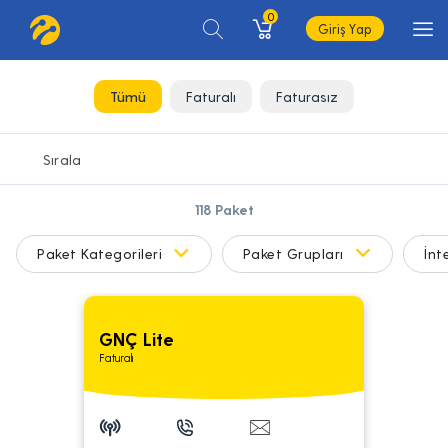
0
Giriş Yap
Tümü
Faturalı
Faturasız
118
Paket
Paket Kategorileri
Paket Grupları
İnt
GNÇ Lite
Faturalı