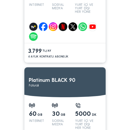
INTERNET
SOSYAL
YURT İÇİ VE
MEDYA
YURT DIŞI
HER YÖNE
3.799
TL/AY
6 AYLIK KONTRATLI ABONELİK
Platinum BLACK 90
Faturalı
60
30
5000
GB
GB
DK
İNTERNET
SOSYAL
YURT İÇİ VE
MEDYA
YURT DIŞI
HER YÖNE