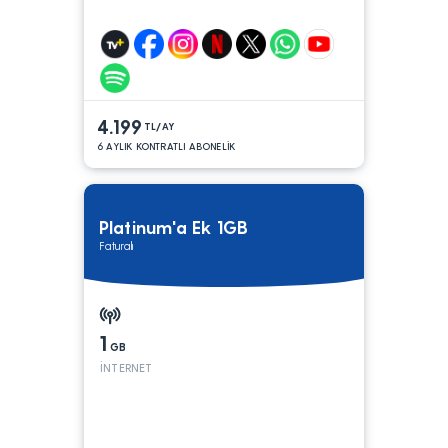
4.199
TL/AY
6 AYLIK KONTRATLI ABONELİK
Platinum'a Ek 1GB
Faturalı
1
GB
İNTERNET