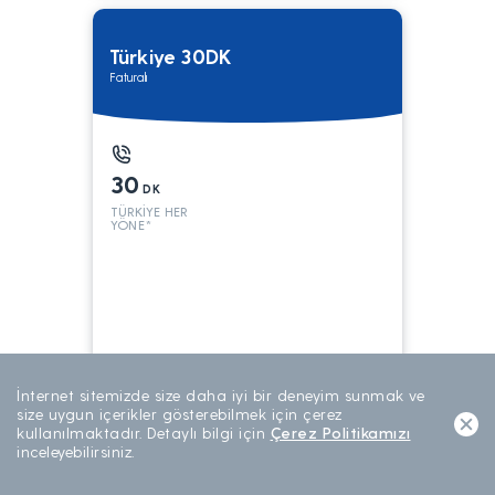
Türkiye 30DK
Faturalı
30
DK
TÜRKİYE HER
YÖNE*
199
TL/AY
İnternet sitemizde size daha iyi bir deneyim sunmak ve
AYLIK ABONELİK
size uygun içerikler gösterebilmek için çerez
kullanılmaktadır. Detaylı bilgi için
Çerez Politikamızı
inceleyebilirsiniz.