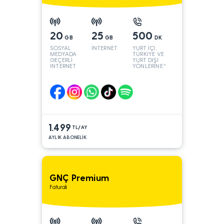
20
25
500
GB
GB
DK
SOSYAL
İNTERNET
YURT İÇİ,
MEDYADA
TÜRKİYE VE
GEÇERLİ
YURT DIŞI
İNTERNET
YÖNLERİNE*
1.499
TL/AY
AYLIK ABONELİK
GNÇ Premium
Faturalı