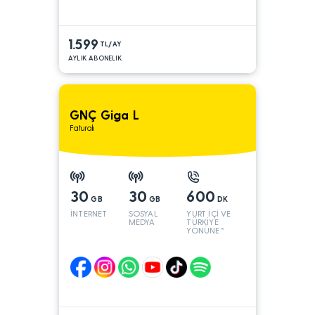
1.599
TL/AY
AYLIK ABONELIK
GNÇ Giga L
Faturalı
30
30
600
GB
GB
DK
İNTERNET
SOSYAL
YURT İÇİ VE
MEDYA
TÜRKİYE
YÖNÜNE*