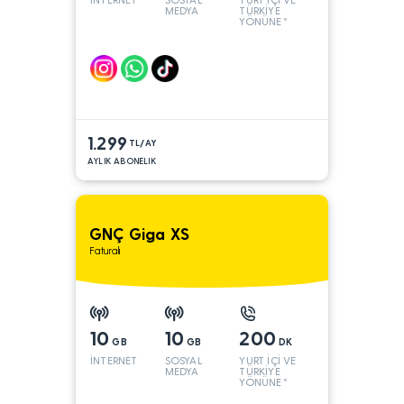
MEDYA
TÜRKİYE
YÖNÜNE*
1.299
TL/AY
AYLIK ABONELIK
GNÇ Giga XS
Faturalı
10
10
200
GB
GB
DK
İNTERNET
SOSYAL
YURT İÇİ VE
MEDYA
TÜRKİYE
YÖNÜNE*