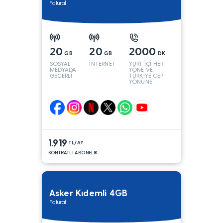
Faturalı
20
20
2000
GB
GB
DK
SOSYAL
İNTERNET
YURT İÇİ HER
MEDYADA
YÖNE VE
GEÇERLİ
TÜRKİYE CEP
YÖNÜNE
1.919
TL/AY
KONTRATLI ABONELİK
Asker Kıdemli 4GB
Faturalı