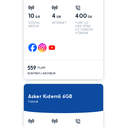
10
4
400
GB
GB
DK
SOSYAL
İNTERNET
YURT İÇİ
MEDYA
HER YÖNE
VE TÜRKİYE
YÖNÜNE
KONUŞMA*
559
TL/AY
KONTRATLI ABONELİK
Asker Kıdemli 6GB
Faturalı