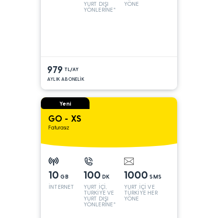
YURT DIŞI
YÖNE
YÖNLERİNE*
979
TL/AY
AYLIK ABONELİK
Yeni
GO - XS
Faturasız
10
100
1000
GB
DK
SMS
İNTERNET
YURT İÇİ,
YURT İÇİ VE
TÜRKİYE VE
TÜRKİYE HER
YURT DIŞI
YÖNE
YÖNLERİNE*