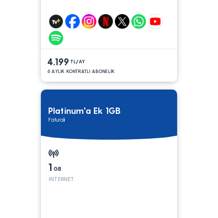
4.199
TL/AY
6 AYLIK KONTRATLI ABONELİK
Platinum'a Ek 1GB
Faturalı
1
GB
İNTERNET