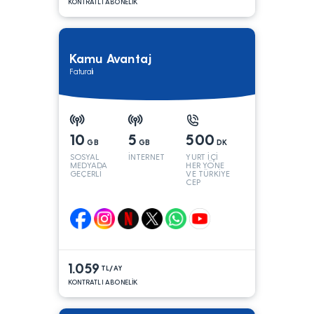
KONTRATLI ABONELİK
Kamu Avantaj
Faturalı
10
5
500
GB
GB
DK
SOSYAL
İNTERNET
YURT İÇİ
MEDYADA
HER YÖNE
GEÇERLİ
VE TÜRKİYE
CEP
YÖNÜNE
1.059
TL/AY
KONTRATLI ABONELİK