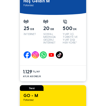
Hoş Geldin M
Faturasız
25
20
500
GB
GB
DK
İNTERNET
SOSYAL
YURT İÇİ,
MEDYADA
TÜRKİYE VE
GEÇERLİ
YURT DIŞI
İNTERNET
HER YÖNE*
1.129
TL/AY
AYLIK ABONELİK
Yeni
GO - M
Faturasız