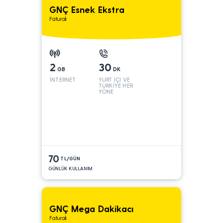
GNÇ Esnek Ekstra
Faturalı
2
30
GB
DK
İNTERNET
YURT İÇİ VE
TÜRKİYE HER
YÖNE
70
TL/GÜN
GÜNLÜK KULLANIM
GNÇ Mega Dakikacı
Faturalı