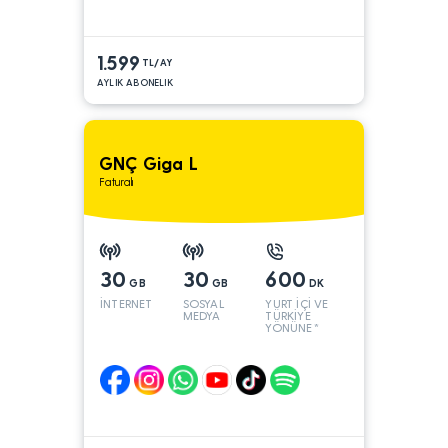
1.599
TL/AY
AYLIK ABONELIK
GNÇ Giga L
Faturalı
30
30
600
GB
GB
DK
İNTERNET
SOSYAL
YURT İÇİ VE
MEDYA
TÜRKİYE
YÖNÜNE*