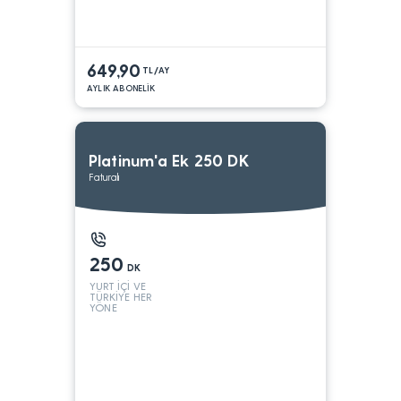
649,90
TL/AY
AYLIK ABONELİK
Platinum'a Ek 250 DK
Faturalı
250
DK
YURT İÇİ VE
TÜRKİYE HER
YÖNE