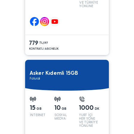
VE TÜRKİYE
YÖNÜNE
KONUŞMA*
779
TL/AY
KONTRATLI ABONELİK
Asker Kıdemli 15GB
Faturalı
15
10
1000
GB
GB
DK
İNTERNET
SOSYAL
YURT İÇİ
MEDYA
HER YÖNE
VE TÜRKİYE
YÖNÜNE
KONUŞMA