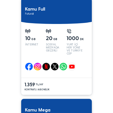
Kamu Full
Faturalı
10
20
1000
GB
GB
DK
İNTERNET
SOSYAL
YURT İÇİ
MEDYADA
HER YÖNE
GEÇERLİ
VE TÜRKİYE
CEP
YÖNÜNE
1.359
TL/AY
KONTRATLI ABONELİK
Kamu Mega