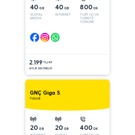
40
40
800
GB
GB
DK
SOSYAL
İNTERNET
YURT İÇİ VE
MEDYA
TÜRKİYE
YÖNÜNE
2.199
TL/AY
AYLIK ABONELIK
GNÇ Giga S
Faturalı
20
20
400
GB
GB
DK
İNTERNET
SOSYAL
YURT İÇİ VE