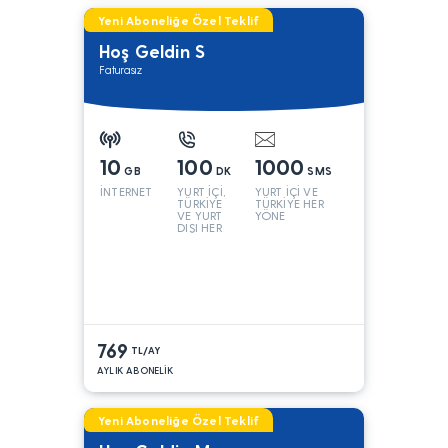
Yeni Aboneliğe Özel Teklif
Hoş Geldin S
Faturasız
10
100
1000
GB
DK
SMS
İNTERNET
YURT İÇİ,
YURT İÇİ VE
TÜRKİYE
TÜRKİYE HER
VE YURT
YÖNE
DIŞI HER
YÖNE*
769
TL/AY
AYLIK ABONELİK
Yeni Aboneliğe Özel Teklif