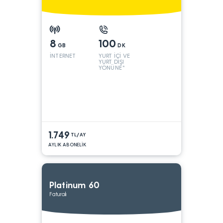
8
100
GB
DK
İNTERNET
YURT İÇİ VE
YURT DIŞI
YÖNÜNE*
1.749
TL/AY
AYLIK ABONELİK
Platinum 60
Faturalı