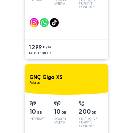
MEDYA
TÜRKİYE
YÖNÜNE*
1.299
TL/AY
AYLIK ABONELIK
GNÇ Giga XS
Faturalı
10
10
200
GB
GB
DK
İNTERNET
SOSYAL
YURT İÇİ VE
MEDYA
TÜRKİYE
YÖNÜNE*