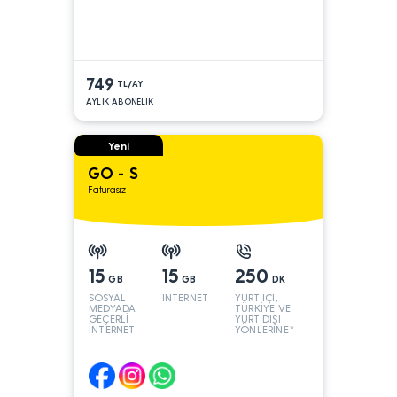
749
TL/AY
AYLIK ABONELİK
Yeni
GO - S
Faturasız
15
15
250
GB
GB
DK
SOSYAL
İNTERNET
YURT İÇİ,
MEDYADA
TÜRKİYE VE
GEÇERLİ
YURT DIŞI
İNTERNET
YÖNLERİNE*