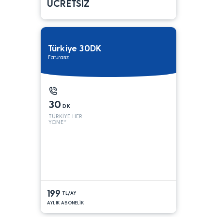
ÜCRETSİZ
Türkiye 30DK
Faturasız
30
DK
TÜRKİYE HER
YÖNE*
199
TL/AY
AYLIK ABONELİK