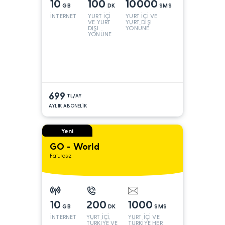
10
100
10000
GB
DK
SMS
İNTERNET
YURT İÇİ
YURT İÇİ VE
VE YURT
YURT DIŞI
DIŞI
YÖNÜNE
YÖNÜNE
699
TL/AY
AYLIK ABONELİK
Yeni
GO - World
Faturasız
10
200
1000
GB
DK
SMS
İNTERNET
YURT İÇİ,
YURT İÇİ VE
TÜRKİYE VE
TÜRKİYE HER