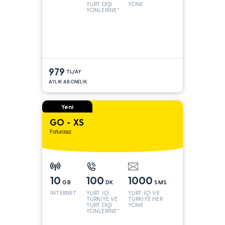
YURT DIŞI
YÖNE
YÖNLERİNE*
979
TL/AY
AYLIK ABONELİK
Yeni
GO - XS
Faturasız
10
100
1000
GB
DK
SMS
İNTERNET
YURT İÇİ,
YURT İÇİ VE
TÜRKİYE VE
TÜRKİYE HER
YURT DIŞI
YÖNE
YÖNLERİNE*