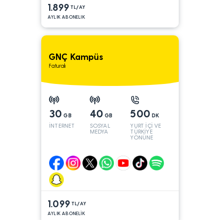
1.899
TL/AY
AYLIK ABONELIK
GNÇ Kampüs
Faturalı
30
40
500
GB
GB
DK
İNTERNET
SOSYAL
YURT İÇİ VE
MEDYA
TÜRKİYE
YÖNÜNE
1.099
TL/AY
AYLIK ABONELİK