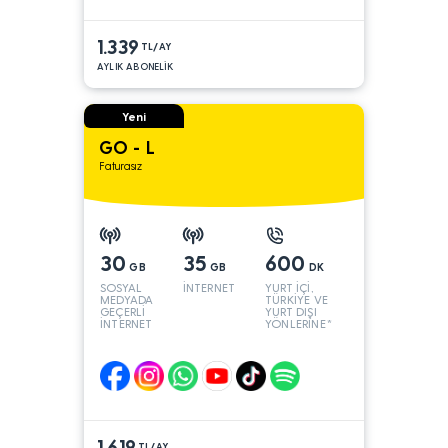
1.339
TL/AY
AYLIK ABONELİK
Yeni
GO - L
Faturasız
30
35
600
GB
GB
DK
SOSYAL
İNTERNET
YURT İÇİ,
MEDYADA
TÜRKİYE VE
GEÇERLİ
YURT DIŞI
İNTERNET
YÖNLERİNE*
1.619
TL/AY