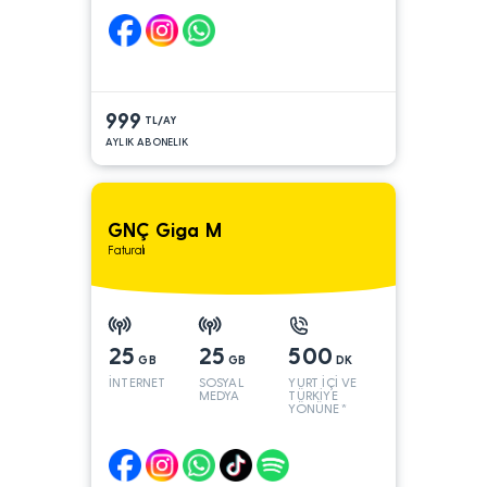
999
TL/AY
AYLIK ABONELIK
GNÇ Giga M
Faturalı
25
25
500
GB
GB
DK
İNTERNET
SOSYAL
YURT İÇİ VE
MEDYA
TÜRKİYE
YÖNÜNE*