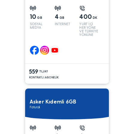
10
4
400
GB
GB
DK
SOSYAL
İNTERNET
YURT İÇİ
MEDYA
HER YÖNE
VE TÜRKİYE
YÖNÜNE
KONUŞMA*
559
TL/AY
KONTRATLI ABONELİK
Asker Kıdemli 6GB
Faturalı