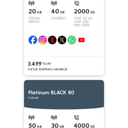
20
40
2000
GB
GB
DK
SOSYAL
İNTERNET
YURT İÇİ VE
MEDYA
YURT DIŞI
HER YÖNE
3.499
TL/AY
6 AYLIK KONTRATLI ABONELİK
Platinum BLACK 80
Faturalı
50
30
4000
GB
GB
DK