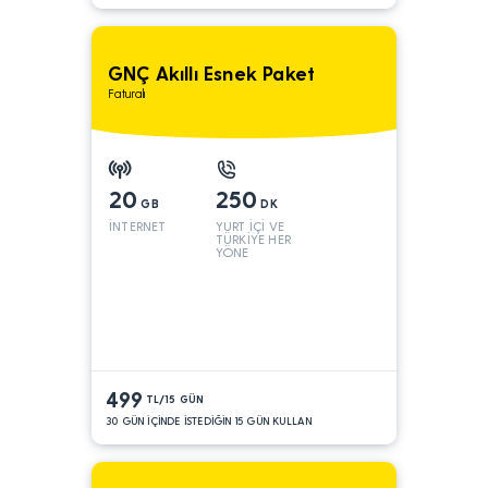
GNÇ Akıllı Esnek Paket
Faturalı
20
250
GB
DK
İNTERNET
YURT İÇİ VE
TÜRKİYE HER
YÖNE
499
TL/15 GÜN
30 GÜN İÇİNDE İSTEDİĞİN 15 GÜN KULLAN