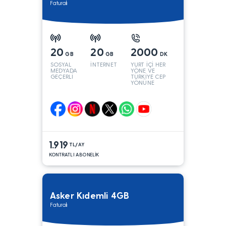
Faturalı
20
20
2000
GB
GB
DK
SOSYAL
İNTERNET
YURT İÇİ HER
MEDYADA
YÖNE VE
GEÇERLİ
TÜRKİYE CEP
YÖNÜNE
1.919
TL/AY
KONTRATLI ABONELİK
Asker Kıdemli 4GB
Faturalı