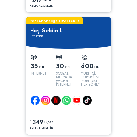
AYLIK ABONELİK
Yeni Aboneliğe Özel Teklif
Hoş Geldin L
Faturasız
35
30
600
GB
GB
DK
İNTERNET
SOSYAL
YURT İÇİ,
MEDYADA
TÜRKİYE VE
GEÇERLİ
YURT DIŞI
İNTERNET
HER YÖNE*
1.349
TL/AY
AYLIK ABONELİK