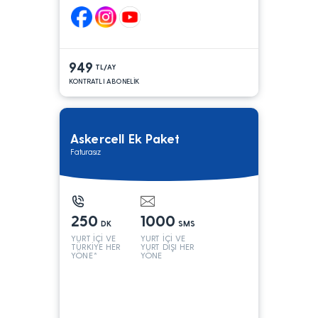
949
TL/AY
KONTRATLI ABONELİK
Askercell Ek Paket
Faturasız
250
1000
DK
SMS
YURT İÇİ VE
YURT İÇİ VE
TÜRKİYE HER
YURT DIŞI HER
YÖNE*
YÖNE