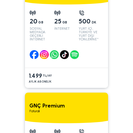
20
25
500
GB
GB
DK
SOSYAL
İNTERNET
YURT İÇİ,
MEDYADA
TÜRKİYE VE
GEÇERLİ
YURT DIŞI
İNTERNET
YÖNLERİNE*
1.499
TL/AY
AYLIK ABONELİK
GNÇ Premium
Faturalı