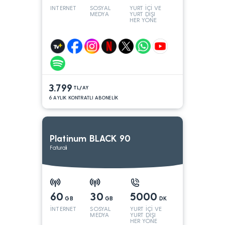
INTERNET
SOSYAL
YURT İÇİ VE
MEDYA
YURT DIŞI
HER YÖNE
3.799
TL/AY
6 AYLIK KONTRATLI ABONELİK
Platinum BLACK 90
Faturalı
60
30
5000
GB
GB
DK
İNTERNET
SOSYAL
YURT İÇİ VE
MEDYA
YURT DIŞI
HER YÖNE