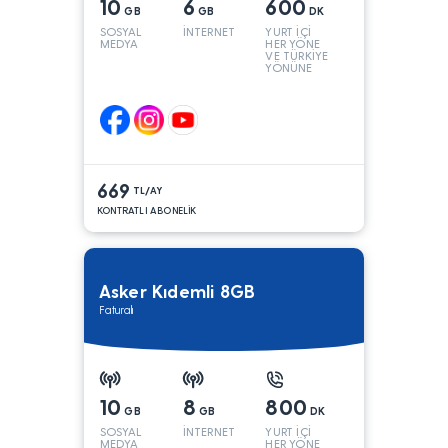
10
6
600
GB
GB
DK
SOSYAL
İNTERNET
YURT İÇİ
MEDYA
HER YÖNE
VE TÜRKİYE
YÖNÜNE
KONUŞMA*
669
TL/AY
KONTRATLI ABONELİK
Asker Kıdemli 8GB
Faturalı
10
8
800
GB
GB
DK
SOSYAL
İNTERNET
YURT İÇİ
MEDYA
HER YÖNE