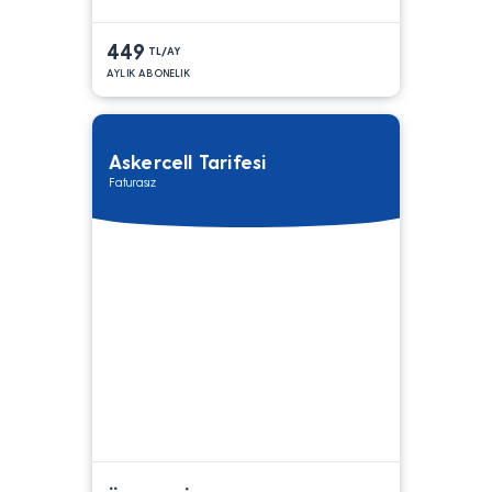
449
TL/AY
AYLIK ABONELIK
Askercell Tarifesi
Faturasız