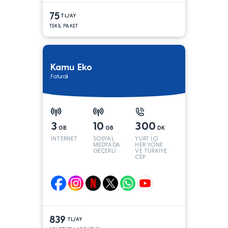
75
TL/AY
TEKİL PAKET
Kamu Eko
Faturalı
3
10
300
GB
GB
DK
İNTERNET
SOSYAL
YURT İÇİ
MEDYADA
HER YÖNE
GEÇERLİ
VE TÜRKİYE
CEP
YÖNÜNE
839
TL/AY