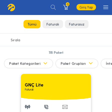
0
Giriş Yap
Tümü
Faturalı
Faturasız
118
Paket
Paket Kategorileri
Paket Grupları
İnt
GNÇ Lite
Faturalı