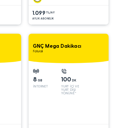
1.099
TL/AY
AYLIK ABONELİK
GNÇ Mega Dakikacı
Faturalı
8
100
GB
DK
İNTERNET
YURT İÇİ VE
YURT DIŞI
YÖNÜNE*