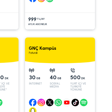
999
TL/AY
AYLIK ABONELIK
GNÇ Kampüs
Faturalı
00
30
40
500
DK
GB
GB
DK
 İÇİ VE
İNTERNET
SOSYAL
YURT İÇİ VE
KİYE
MEDYA
TÜRKİYE
ÜNE*
YÖNÜNE