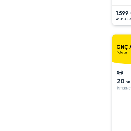
1.599
T
AYLIK ABO
GNÇ A
Faturalı
20
GB
İNTERNE