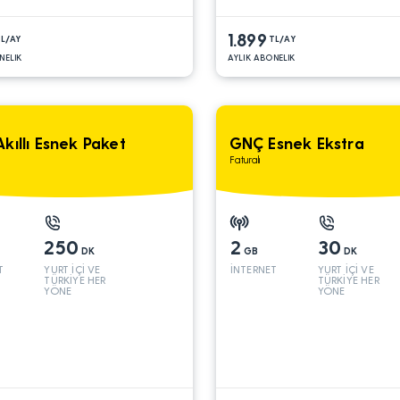
1.899
L/AY
TL/AY
NELIK
AYLIK ABONELIK
kıllı Esnek Paket
GNÇ Esnek Ekstra
Faturalı
250
2
30
DK
GB
DK
T
YURT İÇİ VE
İNTERNET
YURT İÇİ VE
TÜRKİYE HER
TÜRKİYE HER
YÖNE
YÖNE