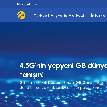
Bireysel
Kurumsal
Turkcell Alışveriş Merkezi
İnterne
4.5G'nin yepyeni GB dünya
tanışın!
GB Transfer, GB Depom, Sosyal GB, Sınırsız Data
daha bir çok özellik sadece 4.5G paketlerinde