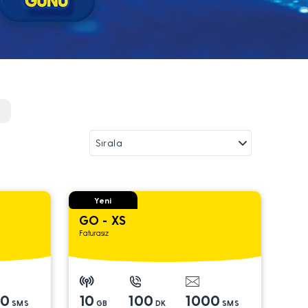
r
Yeni
GO - XS
Faturasız
00
10
100
1000
SMS
GB
DK
SMS