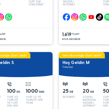
YURT DIŞI
GEÇERLİ
YURT
T
YÖNLERİNE*
İNTERNET
YÖN
1.619
L/AY
TL/AY
NELİK
AYLIK ABONELİK
neliğe Özel Teklif
Yeni Aboneliğe Özel Teklif
eldin S
Hoş Geldin M
Faturasız
100
1000
25
20
5
DK
SMS
GB
GB
T
YURT İÇİ,
YURT İÇİ VE
İNTERNET
SOSYAL
YURT
TÜRKİYE
TÜRKİYE HER
MEDYADA
TÜR
VE YURT
YÖNE
GEÇERLİ
YURT
DIŞI HER
İNTERNET
HER
YÖNE*