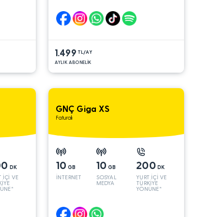
1.499
TL/AY
AYLIK ABONELİK
GNÇ Giga XS
Faturalı
00
10
10
200
DK
GB
GB
DK
 İÇİ VE
İNTERNET
SOSYAL
YURT İÇİ VE
KİYE
MEDYA
TÜRKİYE
ÜNE*
YÖNÜNE*