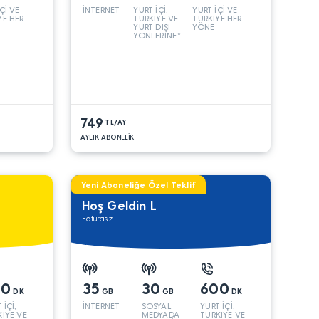
Çİ VE
İNTERNET
YURT İÇİ,
YURT İÇİ VE
YE HER
TÜRKİYE VE
TÜRKİYE HER
YURT DIŞI
YÖNE
YÖNLERİNE*
749
TL/AY
AYLIK ABONELİK
Yeni Aboneliğe Özel Teklif
Hoş Geldin L
Faturasız
00
35
30
600
DK
GB
GB
DK
 İÇİ,
İNTERNET
SOSYAL
YURT İÇİ,
İYE VE
MEDYADA
TÜRKİYE VE