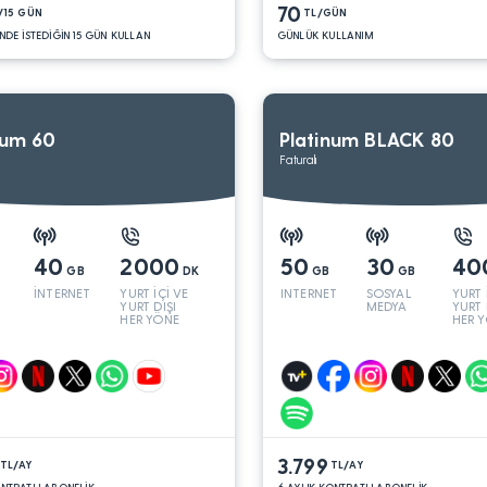
70
/15 GÜN
TL/GÜN
NDE İSTEDİĞİN 15 GÜN KULLAN
GÜNLÜK KULLANIM
num 60
Platinum BLACK 80
Faturalı
40
2000
50
30
40
GB
DK
GB
GB
İNTERNET
YURT İÇİ VE
INTERNET
SOSYAL
YURT 
YURT DIŞI
MEDYA
YURT 
HER YÖNE
HER 
3.799
TL/AY
TL/AY
ONTRATLI ABONELİK
6 AYLIK KONTRATLI ABONELİK