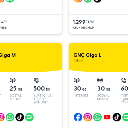
1.299
TL/AY
TL/AY
NELIK
AYLIK ABONELIK
Giga M
GNÇ Giga L
Faturalı
25
500
30
30
6
GB
DK
GB
GB
T
SOSYAL
YURT İÇİ VE
İNTERNET
SOSYAL
YURT
MEDYA
TÜRKİYE
MEDYA
TÜR
YÖNÜNE*
YÖN