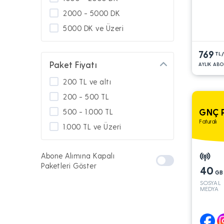
2000 - 5000 DK
5000 DK ve Üzeri
769
TL
Paket Fiyatı
AYLIK ABO
200 TL ve altı
200 - 500 TL
GNÇ 
500 - 1.000 TL
Faturalı
1.000 TL ve Üzeri
Abone Alımına Kapalı
Paketleri Göster
40
GB
SOSYAL
MEDYA