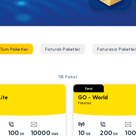
Tüm Paketler
Faturalı Paketler
Faturasız Paketle
118
Paket
Yeni
ite
GO - World
Faturasız
100
10000
10
200
10
DK
SMS
GB
DK