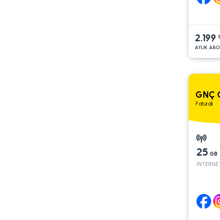
2.199
AYLIK ABO
GNÇ 
Faturalı
25
GB
İNTERNE