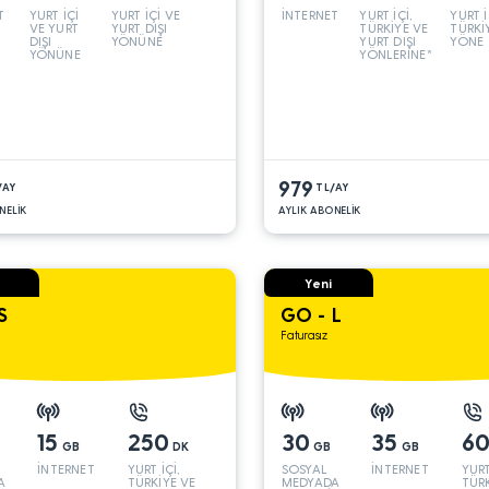
T
YURT İÇİ
YURT İÇİ VE
İNTERNET
YURT İÇİ,
YURT İ
VE YURT
YURT DIŞI
TÜRKİYE VE
TÜRKİ
DIŞI
YÖNÜNE
YURT DIŞI
YÖNE
YÖNÜNE
YÖNLERİNE*
979
/AY
TL/AY
NELİK
AYLIK ABONELİK
Yeni
S
GO - L
Faturasız
15
250
30
35
6
GB
DK
GB
GB
İNTERNET
YURT İÇİ,
SOSYAL
İNTERNET
YURT
A
TÜRKİYE VE
MEDYADA
TÜRK