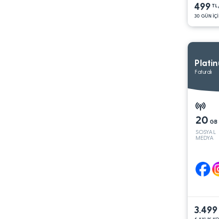
499
TL
30 GÜN İÇİ
Plati
Faturalı
20
GB
SOSYAL
MEDYA
3.499
6 AYLIK K