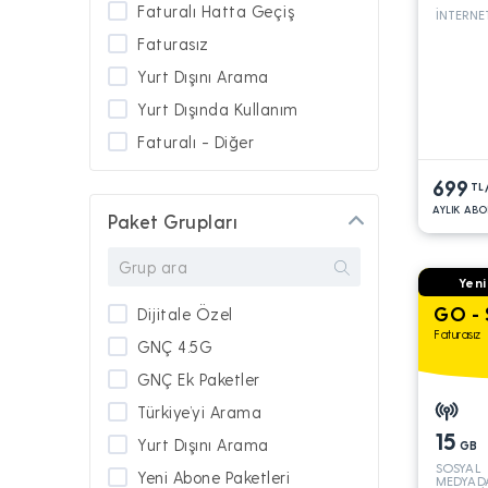
Faturalı Hatta Geçiş
İNTERNE
Faturasız
Yurt Dışını Arama
Yurt Dışında Kullanım
Faturalı - Diğer
699
TL
AYLIK ABO
Paket Grupları
Yeni
GO - 
Dijitale Özel
Faturasız
GNÇ 4.5G
GNÇ Ek Paketler
Türkiye’yi Arama
15
Yurt Dışını Arama
GB
SOSYAL
Yeni Abone Paketleri
MEDYAD