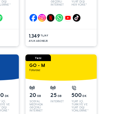
 DIŞI
GEÇERLİ
YURT DIŞI
LERİNE*
İNTERNET
HER YÖNE*
1.349
TL/AY
AYLIK ABONELİK
Yeni
GO - M
Faturasız
00
20
25
500
DK
GB
GB
DK
 İÇİ,
SOSYAL
İNTERNET
YURT İÇİ,
KİYE VE
MEDYADA
TÜRKİYE VE
 DIŞI
GEÇERLİ
YURT DIŞI
 YÖNE*
İNTERNET
YÖNLERİNE*