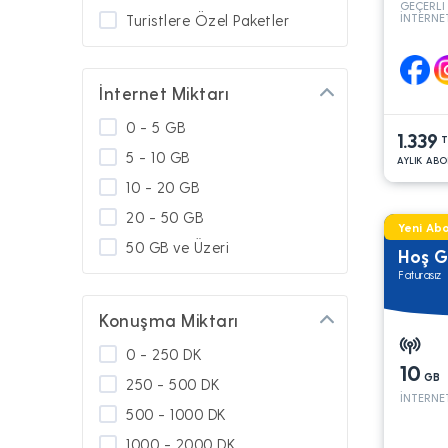
GEÇERLİ
İNTERNE
Turistlere Özel Paketler
Yeni Müşteri Alımına Kapalı
GO Paketler
İnternet Miktarı
GNÇ Diğer
0 - 5 GB
1.339
Platinum
T
5 - 10 GB
AYLIK ABO
Kamu
10 - 20 GB
Askerlerimize Özel
20 - 50 GB
Yeni Abo
Diğer Paketler
50 GB ve Üzeri
Hoş G
Türkiye'de Kullanım
Faturasız
Yurt Dışında Kullanım
Konuşma Miktarı
Güney Kıbrıs'ta Kullanım
Turbo Paketler
0 - 250 DK
10
GB
250 - 500 DK
İNTERNE
500 - 1000 DK
1000 - 2000 DK