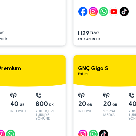
1.129
/AY
TL/AY
NELİK
AYLIK ABONELİK
Premium
GNÇ Giga S
Faturalı
40
800
20
20
4
GB
DK
GB
GB
İNTERNET
YURT İÇİ VE
İNTERNET
SOSYAL
YURT
TÜRKİYE
MEDYA
TÜR
YÖNÜNE
YÖN