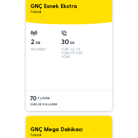
GNÇ Esnek Ekstra
Faturalı
2
30
GB
DK
İNTERNET
YURT İÇİ VE
TÜRKİYE HER
YÖNE
70
TL/GÜN
GÜNLÜK KULLANIM
GNÇ Mega Dakikacı
Faturalı