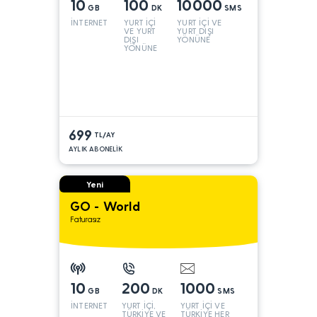
10
100
10000
GB
DK
SMS
İNTERNET
YURT İÇİ
YURT İÇİ VE
VE YURT
YURT DIŞI
DIŞI
YÖNÜNE
YÖNÜNE
699
TL/AY
AYLIK ABONELİK
Yeni
GO - World
Faturasız
10
200
1000
GB
DK
SMS
İNTERNET
YURT İÇİ,
YURT İÇİ VE
TÜRKİYE VE
TÜRKİYE HER