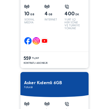
10
4
400
GB
GB
DK
SOSYAL
İNTERNET
YURT İÇİ
MEDYA
HER YÖNE
VE TÜRKİYE
YÖNÜNE
KONUŞMA*
559
TL/AY
KONTRATLI ABONELİK
Asker Kıdemli 6GB
Faturalı