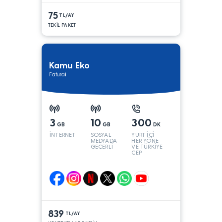
75
TL/AY
TEKİL PAKET
Kamu Eko
Faturalı
3
10
300
GB
GB
DK
İNTERNET
SOSYAL
YURT İÇİ
MEDYADA
HER YÖNE
GEÇERLİ
VE TÜRKİYE
CEP
YÖNÜNE
839
TL/AY