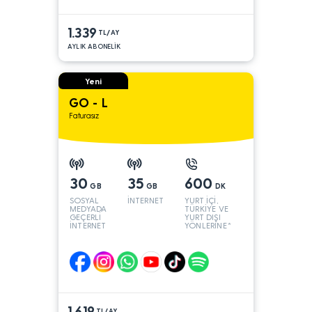
1.339
TL/AY
AYLIK ABONELİK
Yeni
GO - L
Faturasız
30
35
600
GB
GB
DK
SOSYAL
İNTERNET
YURT İÇİ,
MEDYADA
TÜRKİYE VE
GEÇERLİ
YURT DIŞI
İNTERNET
YÖNLERİNE*
1.619
TL/AY