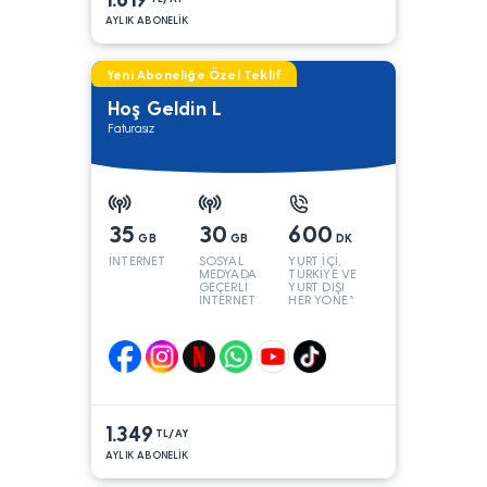
AYLIK ABONELİK
Yeni Aboneliğe Özel Teklif
Hoş Geldin L
Faturasız
35
30
600
GB
GB
DK
İNTERNET
SOSYAL
YURT İÇİ,
MEDYADA
TÜRKİYE VE
GEÇERLİ
YURT DIŞI
İNTERNET
HER YÖNE*
1.349
TL/AY
AYLIK ABONELİK