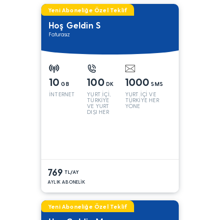
Yeni Aboneliğe Özel Teklif
Hoş Geldin S
Faturasız
10
100
1000
GB
DK
SMS
İNTERNET
YURT İÇİ,
YURT İÇİ VE
TÜRKİYE
TÜRKİYE HER
VE YURT
YÖNE
DIŞI HER
YÖNE*
769
TL/AY
AYLIK ABONELİK
Yeni Aboneliğe Özel Teklif