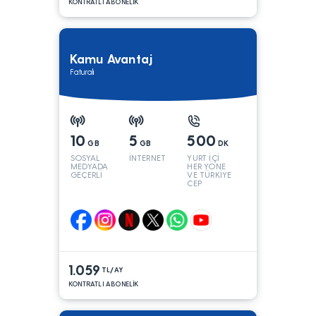
KONTRATLI ABONELİK
Kamu Avantaj
Faturalı
10
5
500
GB
GB
DK
SOSYAL
İNTERNET
YURT İÇİ
MEDYADA
HER YÖNE
GEÇERLİ
VE TÜRKİYE
CEP
YÖNÜNE
1.059
TL/AY
KONTRATLI ABONELİK