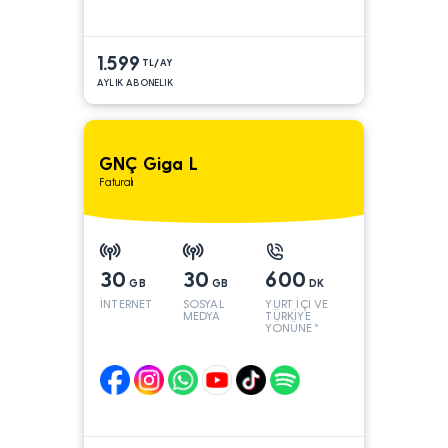
1.599
TL/AY
AYLIK ABONELIK
GNÇ Giga L
Faturalı
30
30
600
GB
GB
DK
İNTERNET
SOSYAL
YURT İÇİ VE
MEDYA
TÜRKİYE
YÖNÜNE*