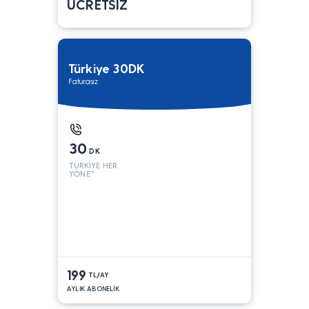
ÜCRETSİZ
Türkiye 30DK
Faturasız
30
DK
TÜRKİYE HER
YÖNE*
199
TL/AY
AYLIK ABONELİK