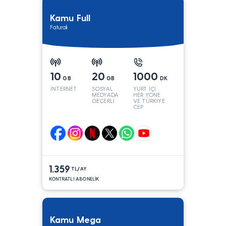
Kamu Full
Faturalı
10
20
1000
GB
GB
DK
İNTERNET
SOSYAL
YURT İÇİ
MEDYADA
HER YÖNE
GEÇERLİ
VE TÜRKİYE
CEP
YÖNÜNE
1.359
TL/AY
KONTRATLI ABONELİK
Kamu Mega