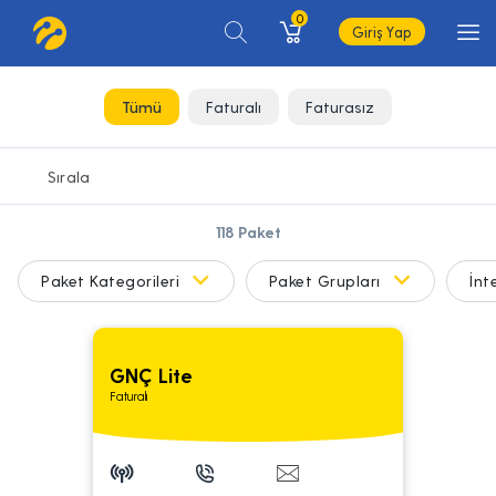
0
Giriş Yap
Tümü
Faturalı
Faturasız
118
Paket
Paket Kategorileri
Paket Grupları
İnt
GNÇ Lite
Faturalı