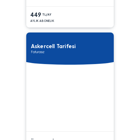
449
TL/AY
AYLIK ABONELIK
Askercell Tarifesi
Faturasız