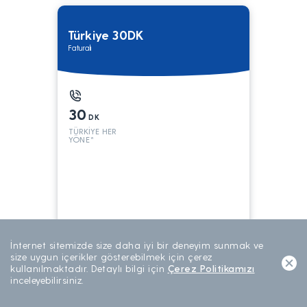
Türkiye 30DK
Faturalı
30
DK
TÜRKİYE HER
YÖNE*
199
TL/AY
İnternet sitemizde size daha iyi bir deneyim sunmak ve
AYLIK ABONELİK
size uygun içerikler gösterebilmek için çerez
kullanılmaktadır. Detaylı bilgi için
Çerez Politikamızı
inceleyebilirsiniz.