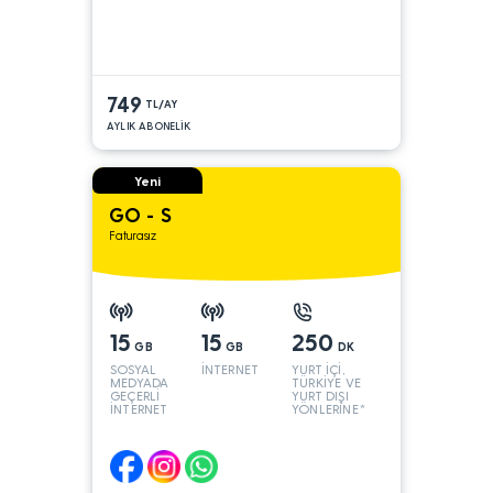
749
TL/AY
AYLIK ABONELİK
Yeni
GO - S
Faturasız
15
15
250
GB
GB
DK
SOSYAL
İNTERNET
YURT İÇİ,
MEDYADA
TÜRKİYE VE
GEÇERLİ
YURT DIŞI
İNTERNET
YÖNLERİNE*