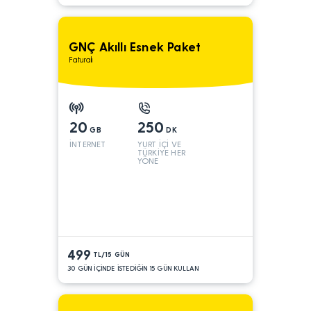
GNÇ Akıllı Esnek Paket
Faturalı
20
250
GB
DK
İNTERNET
YURT İÇİ VE
TÜRKİYE HER
YÖNE
499
TL/15 GÜN
30 GÜN İÇİNDE İSTEDİĞİN 15 GÜN KULLAN