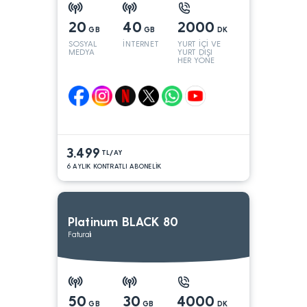
20
40
2000
GB
GB
DK
SOSYAL
İNTERNET
YURT İÇİ VE
MEDYA
YURT DIŞI
HER YÖNE
3.499
TL/AY
6 AYLIK KONTRATLI ABONELİK
Platinum BLACK 80
Faturalı
50
30
4000
GB
GB
DK