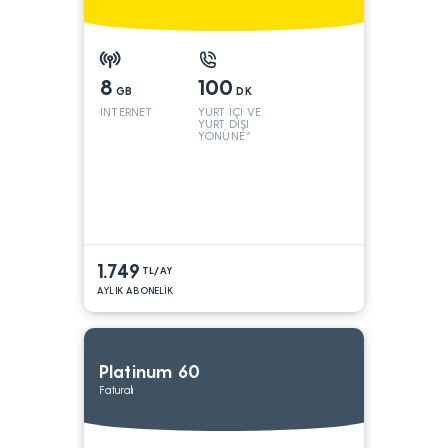
8
100
GB
DK
İNTERNET
YURT İÇİ VE
YURT DIŞI
YÖNÜNE*
1.749
TL/AY
AYLIK ABONELİK
Platinum 60
Faturalı