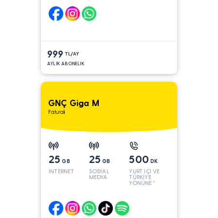
999
TL/AY
AYLIK ABONELIK
GNÇ Giga M
Faturalı
25
25
500
GB
GB
DK
İNTERNET
SOSYAL
YURT İÇİ VE
MEDYA
TÜRKİYE
YÖNÜNE*