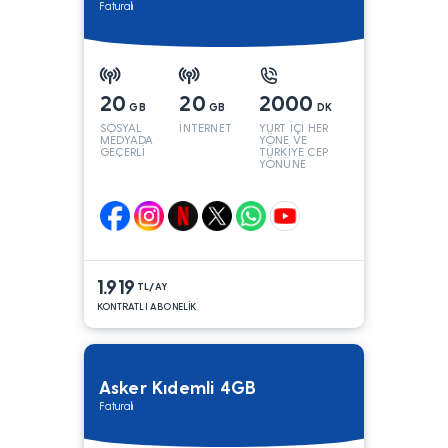
Faturalı
20
20
2000
GB
GB
DK
SOSYAL
İNTERNET
YURT İÇİ HER
MEDYADA
YÖNE VE
GEÇERLİ
TÜRKİYE CEP
YÖNÜNE
1.919
TL/AY
KONTRATLI ABONELİK
Asker Kıdemli 4GB
Faturalı