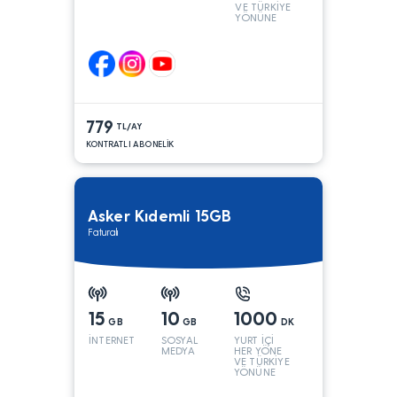
VE TÜRKİYE
YÖNÜNE
KONUŞMA*
779
TL/AY
KONTRATLI ABONELİK
Asker Kıdemli 15GB
Faturalı
15
10
1000
GB
GB
DK
İNTERNET
SOSYAL
YURT İÇİ
MEDYA
HER YÖNE
VE TÜRKİYE
YÖNÜNE
KONUŞMA