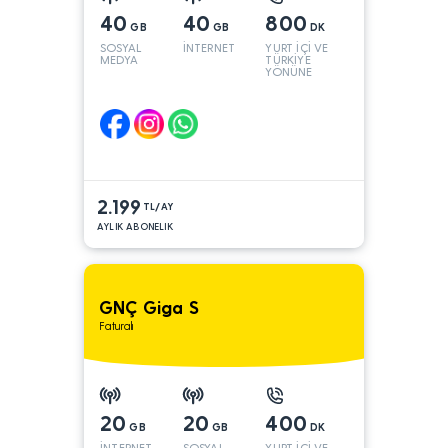
40
40
800
GB
GB
DK
SOSYAL
İNTERNET
YURT İÇİ VE
MEDYA
TÜRKİYE
YÖNÜNE
2.199
TL/AY
AYLIK ABONELIK
GNÇ Giga S
Faturalı
20
20
400
GB
GB
DK
İNTERNET
SOSYAL
YURT İÇİ VE