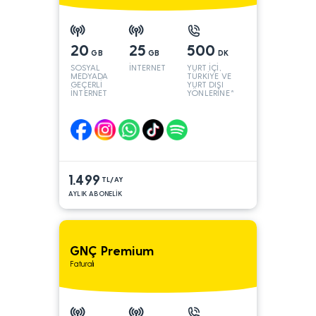
20
25
500
GB
GB
DK
SOSYAL
İNTERNET
YURT İÇİ,
MEDYADA
TÜRKİYE VE
GEÇERLİ
YURT DIŞI
İNTERNET
YÖNLERİNE*
1.499
TL/AY
AYLIK ABONELİK
GNÇ Premium
Faturalı