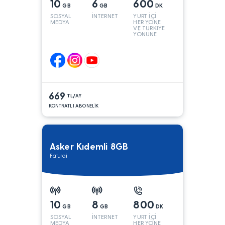
10
6
600
GB
GB
DK
SOSYAL
İNTERNET
YURT İÇİ
MEDYA
HER YÖNE
VE TÜRKİYE
YÖNÜNE
KONUŞMA*
669
TL/AY
KONTRATLI ABONELİK
Asker Kıdemli 8GB
Faturalı
10
8
800
GB
GB
DK
SOSYAL
İNTERNET
YURT İÇİ
MEDYA
HER YÖNE