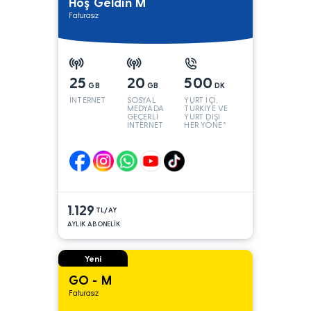
Hoş Geldin M
Faturasız
25
20
500
GB
GB
DK
İNTERNET
SOSYAL
YURT İÇİ,
MEDYADA
TÜRKİYE VE
GEÇERLİ
YURT DIŞI
İNTERNET
HER YÖNE*
1.129
TL/AY
AYLIK ABONELİK
Yeni
GO - M
Faturasız