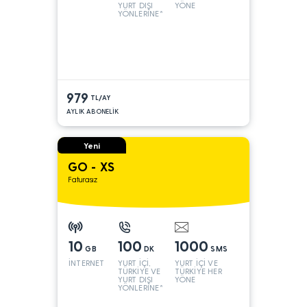
YURT DIŞI
YÖNE
YÖNLERİNE*
979
TL/AY
AYLIK ABONELİK
Yeni
GO - XS
Faturasız
10
100
1000
GB
DK
SMS
İNTERNET
YURT İÇİ,
YURT İÇİ VE
TÜRKİYE VE
TÜRKİYE HER
YURT DIŞI
YÖNE
YÖNLERİNE*