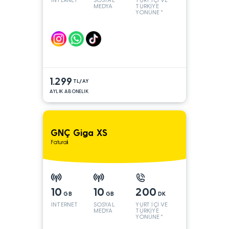
MEDYA
TÜRKİYE
YÖNÜNE*
1.299
TL/AY
AYLIK ABONELIK
GNÇ Giga XS
Faturalı
10
10
200
GB
GB
DK
İNTERNET
SOSYAL
YURT İÇİ VE
MEDYA
TÜRKİYE
YÖNÜNE*