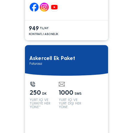
949
TL/AY
KONTRATLI ABONELİK
Askercell Ek Paket
Faturasız
250
1000
DK
SMS
YURT İÇİ VE
YURT İÇİ VE
TÜRKİYE HER
YURT DIŞI HER
YÖNE*
YÖNE