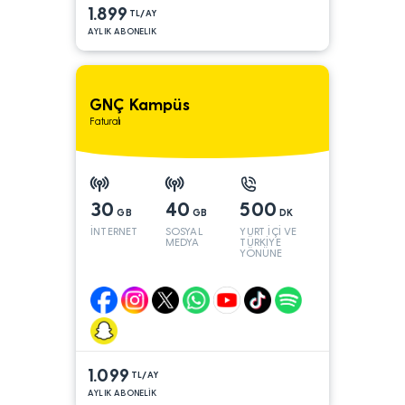
1.899
TL/AY
AYLIK ABONELIK
GNÇ Kampüs
Faturalı
30
40
500
GB
GB
DK
İNTERNET
SOSYAL
YURT İÇİ VE
MEDYA
TÜRKİYE
YÖNÜNE
1.099
TL/AY
AYLIK ABONELİK