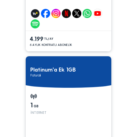
4.199
TL/AY
6 AYLIK KONTRATLI ABONELİK
Platinum'a Ek 1GB
Faturalı
1
GB
İNTERNET