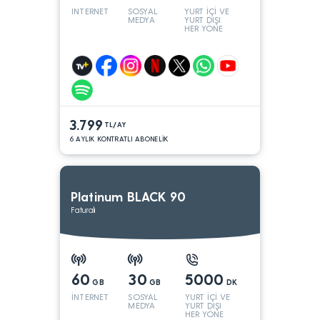
INTERNET
SOSYAL
YURT İÇİ VE
MEDYA
YURT DIŞI
HER YÖNE
3.799
TL/AY
6 AYLIK KONTRATLI ABONELİK
Platinum BLACK 90
Faturalı
60
30
5000
GB
GB
DK
İNTERNET
SOSYAL
YURT İÇİ VE
MEDYA
YURT DIŞI
HER YÖNE