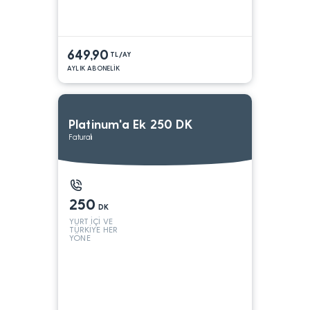
649,90
TL/AY
AYLIK ABONELİK
Platinum'a Ek 250 DK
Faturalı
250
DK
YURT İÇİ VE
TÜRKİYE HER
YÖNE