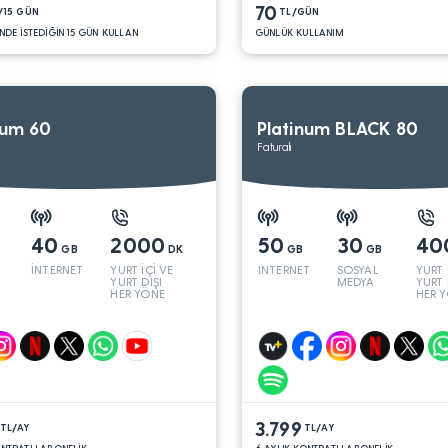
70
/15 GÜN
TL/GÜN
NDE İSTEDİĞİN 15 GÜN KULLAN
GÜNLÜK KULLANIM
num 60
Platinum BLACK 80
Faturalı
40
2000
50
30
40
GB
DK
GB
GB
İNTERNET
YURT İÇİ VE
INTERNET
SOSYAL
YURT 
YURT DIŞI
MEDYA
YURT 
HER YÖNE
HER 
3.799
TL/AY
TL/AY
ONTRATLI ABONELİK
6 AYLIK KONTRATLI ABONELİK