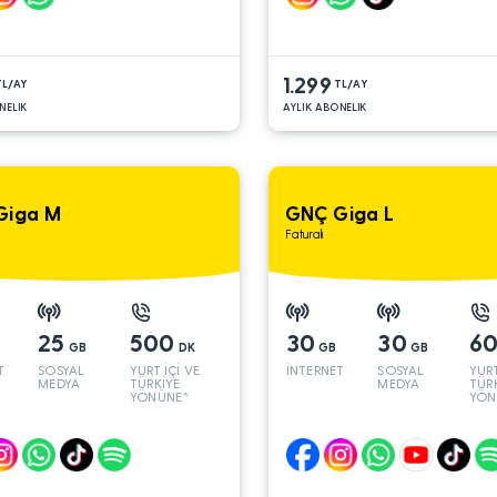
1.299
TL/AY
TL/AY
NELIK
AYLIK ABONELIK
Giga M
GNÇ Giga L
Faturalı
25
500
30
30
6
GB
DK
GB
GB
T
SOSYAL
YURT İÇİ VE
İNTERNET
SOSYAL
YURT
MEDYA
TÜRKİYE
MEDYA
TÜR
YÖNÜNE*
YÖN