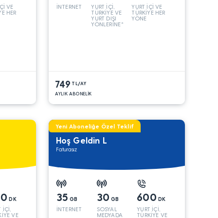
Çİ VE
İNTERNET
YURT İÇİ,
YURT İÇİ VE
YE HER
TÜRKİYE VE
TÜRKİYE HER
YURT DIŞI
YÖNE
YÖNLERİNE*
749
TL/AY
AYLIK ABONELİK
Yeni Aboneliğe Özel Teklif
Hoş Geldin L
Faturasız
00
35
30
600
DK
GB
GB
DK
 İÇİ,
İNTERNET
SOSYAL
YURT İÇİ,
İYE VE
MEDYADA
TÜRKİYE VE