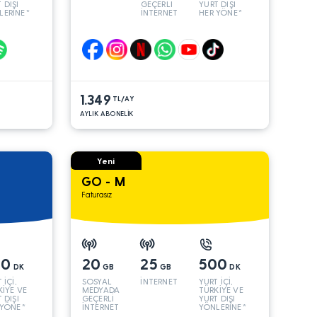
 DIŞI
GEÇERLİ
YURT DIŞI
LERİNE*
İNTERNET
HER YÖNE*
1.349
TL/AY
AYLIK ABONELİK
Yeni
GO - M
Faturasız
00
20
25
500
DK
GB
GB
DK
 İÇİ,
SOSYAL
İNTERNET
YURT İÇİ,
KİYE VE
MEDYADA
TÜRKİYE VE
 DIŞI
GEÇERLİ
YURT DIŞI
 YÖNE*
İNTERNET
YÖNLERİNE*