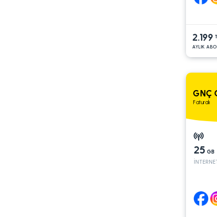
2.199
AYLIK ABO
GNÇ 
Faturalı
25
GB
İNTERNE