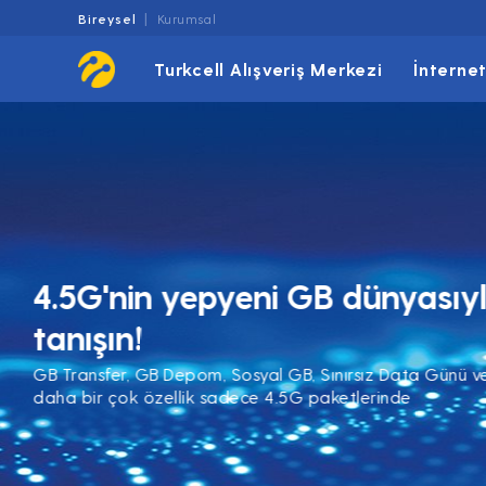
Bireysel
Kurumsal
Turkcell Alışveriş Merkezi
İnterne
4.5G'nin yepyeni GB dünya
tanışın!
GB Transfer, GB Depom, Sosyal GB, Sınırsız Data
daha bir çok özellik sadece 4.5G paketlerinde