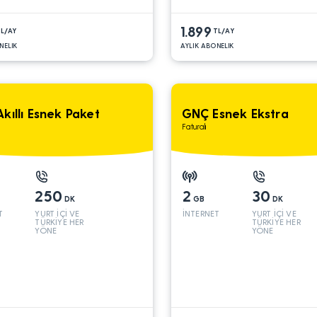
1.899
L/AY
TL/AY
NELIK
AYLIK ABONELIK
kıllı Esnek Paket
GNÇ Esnek Ekstra
Faturalı
250
2
30
DK
GB
DK
T
YURT İÇİ VE
İNTERNET
YURT İÇİ VE
TÜRKİYE HER
TÜRKİYE HER
YÖNE
YÖNE