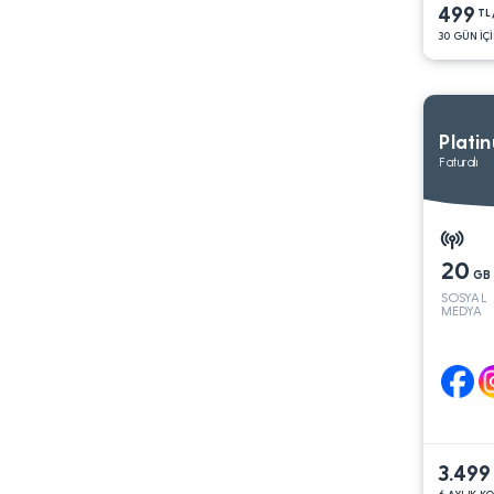
499
TL
30 GÜN İÇİ
Plati
Faturalı
20
GB
SOSYAL
MEDYA
3.499
6 AYLIK K