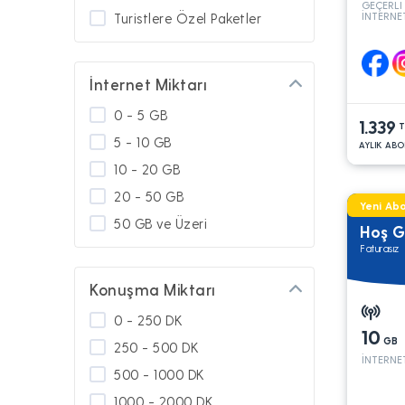
GEÇERLİ
İNTERNE
Turistlere Özel Paketler
Yeni Müşteri Alımına Kapalı
GO Paketler
İnternet Miktarı
GNÇ Diğer
0 - 5 GB
1.339
Platinum
T
5 - 10 GB
AYLIK ABO
Kamu
10 - 20 GB
Askerlerimize Özel
20 - 50 GB
Yeni Abo
Diğer Paketler
50 GB ve Üzeri
Hoş G
Türkiye'de Kullanım
Faturasız
Yurt Dışında Kullanım
Konuşma Miktarı
Güney Kıbrıs'ta Kullanım
Turbo Paketler
0 - 250 DK
10
GB
250 - 500 DK
İNTERNE
500 - 1000 DK
1000 - 2000 DK