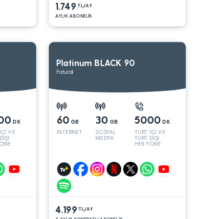
1.749
TL/AY
AYLIK ABONELİK
Platinum BLACK 90
Faturalı
00
60
30
5000
DK
GB
GB
DK
İÇİ VE
İNTERNET
SOSYAL
YURT İÇİ VE
DIŞI
MEDYA
YURT DIŞI
YÖNE
HER YÖNE
4.199
TL/AY
6 AYLIK KONTRATLI ABONELİK