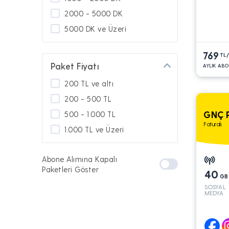
2000 - 5000 DK
5000 DK ve Üzeri
769
TL
Paket Fiyatı
AYLIK ABO
200 TL ve altı
200 - 500 TL
GNÇ 
500 - 1.000 TL
Faturalı
1.000 TL ve Üzeri
Abone Alımına Kapalı
Paketleri Göster
40
GB
SOSYAL
MEDYA