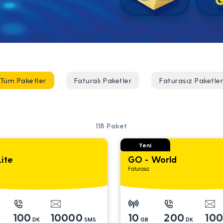
Tüm Paketler
Faturalı Paketler
Faturasız Paketle
118
Paket
Yeni
ite
GO - World
Faturasız
100
10000
10
200
10
DK
SMS
GB
DK