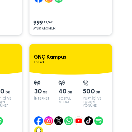
999
TL/AY
AYLIK ABONELIK
GNÇ Kampüs
Faturalı
00
30
40
500
DK
GB
GB
DK
 İÇİ VE
İNTERNET
SOSYAL
YURT İÇİ VE
KİYE
MEDYA
TÜRKİYE
ÜNE*
YÖNÜNE