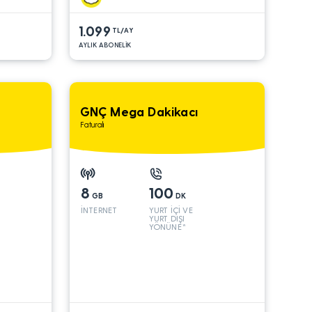
1.099
TL/AY
AYLIK ABONELİK
GNÇ Mega Dakikacı
Faturalı
8
100
GB
DK
İNTERNET
YURT İÇİ VE
YURT DIŞI
YÖNÜNE*