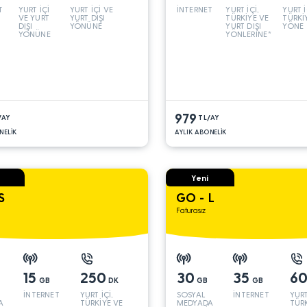
T
YURT İÇİ
YURT İÇİ VE
İNTERNET
YURT İÇİ,
YURT İ
VE YURT
YURT DIŞI
TÜRKİYE VE
TÜRKİ
DIŞI
YÖNÜNE
YURT DIŞI
YÖNE
YÖNÜNE
YÖNLERİNE*
979
/AY
TL/AY
NELİK
AYLIK ABONELİK
Yeni
S
GO - L
Faturasız
15
250
30
35
6
GB
DK
GB
GB
İNTERNET
YURT İÇİ,
SOSYAL
İNTERNET
YURT
A
TÜRKİYE VE
MEDYADA
TÜRK