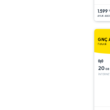
1.599
T
AYLIK ABO
GNÇ A
Faturalı
20
GB
İNTERNE