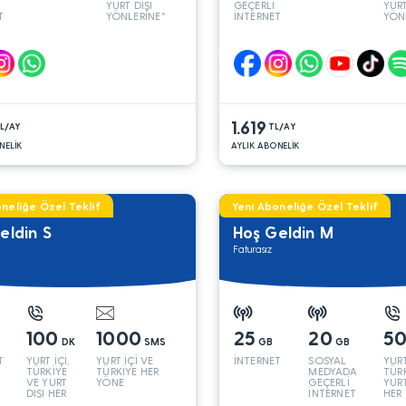
YURT DIŞI
GEÇERLİ
YURT
T
YÖNLERİNE*
İNTERNET
YÖN
1.619
L/AY
TL/AY
NELİK
AYLIK ABONELİK
neliğe Özel Teklif
Yeni Aboneliğe Özel Teklif
eldin S
Hoş Geldin M
Faturasız
100
1000
25
20
5
DK
SMS
GB
GB
T
YURT İÇİ,
YURT İÇİ VE
İNTERNET
SOSYAL
YURT
TÜRKİYE
TÜRKİYE HER
MEDYADA
TÜR
VE YURT
YÖNE
GEÇERLİ
YURT
DIŞI HER
İNTERNET
HER
YÖNE*