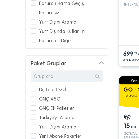
Faturalı Hatta Geçiş
İNTERNE
Faturasız
Yurt Dışını Arama
Yurt Dışında Kullanım
Faturalı - Diğer
699
TL
AYLIK ABO
Paket Grupları
Yeni
GO - 
Dijitale Özel
Faturasız
GNÇ 4.5G
GNÇ Ek Paketler
Türkiye’yi Arama
15
Yurt Dışını Arama
GB
SOSYAL
Yeni Abone Paketleri
MEDYAD