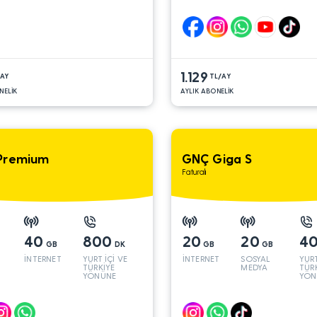
1.129
/AY
TL/AY
NELİK
AYLIK ABONELİK
Premium
GNÇ Giga S
Faturalı
40
800
20
20
4
GB
DK
GB
GB
İNTERNET
YURT İÇİ VE
İNTERNET
SOSYAL
YURT
TÜRKİYE
MEDYA
TÜR
YÖNÜNE
YÖN