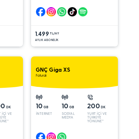
1.499
TL/AY
AYLIK ABONELİK
GNÇ Giga XS
Faturalı
00
10
10
200
DK
GB
GB
DK
 İÇİ VE
İNTERNET
SOSYAL
YURT İÇİ VE
KİYE
MEDYA
TÜRKİYE
ÜNE*
YÖNÜNE*