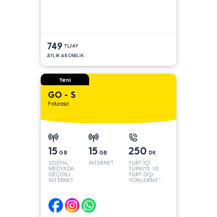
749
TL/AY
AYLIK ABONELİK
Yeni
GO - S
Faturasız
15
15
250
GB
GB
DK
SOSYAL
İNTERNET
YURT İÇİ,
MEDYADA
TÜRKİYE VE
GEÇERLİ
YURT DIŞI
İNTERNET
YÖNLERİNE*