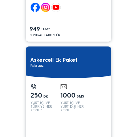
949
TL/AY
KONTRATLI ABONELİK
Askercell Ek Paket
Faturasız
250
1000
DK
SMS
YURT İÇİ VE
YURT İÇİ VE
TÜRKİYE HER
YURT DIŞI HER
YÖNE*
YÖNE