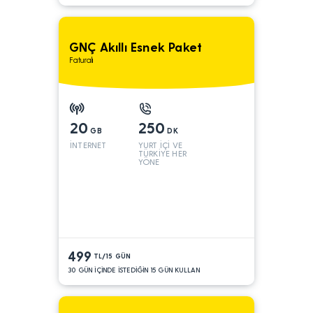
GNÇ Akıllı Esnek Paket
Faturalı
20
250
GB
DK
İNTERNET
YURT İÇİ VE
TÜRKİYE HER
YÖNE
499
TL/15 GÜN
30 GÜN İÇİNDE İSTEDİĞİN 15 GÜN KULLAN