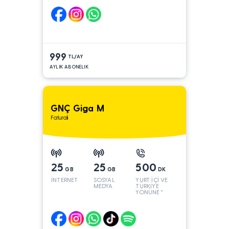
999
TL/AY
AYLIK ABONELIK
GNÇ Giga M
Faturalı
25
25
500
GB
GB
DK
İNTERNET
SOSYAL
YURT İÇİ VE
MEDYA
TÜRKİYE
YÖNÜNE*