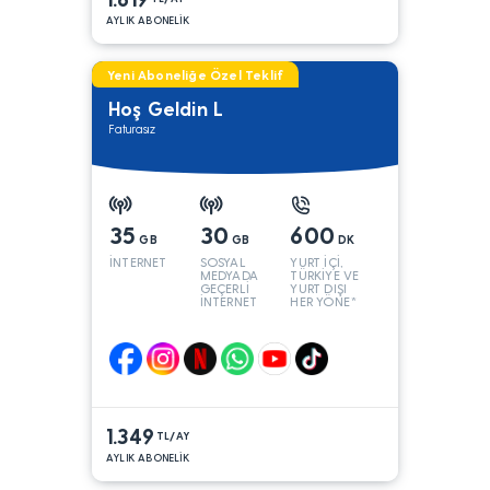
AYLIK ABONELİK
Yeni Aboneliğe Özel Teklif
Hoş Geldin L
Faturasız
35
30
600
GB
GB
DK
İNTERNET
SOSYAL
YURT İÇİ,
MEDYADA
TÜRKİYE VE
GEÇERLİ
YURT DIŞI
İNTERNET
HER YÖNE*
1.349
TL/AY
AYLIK ABONELİK