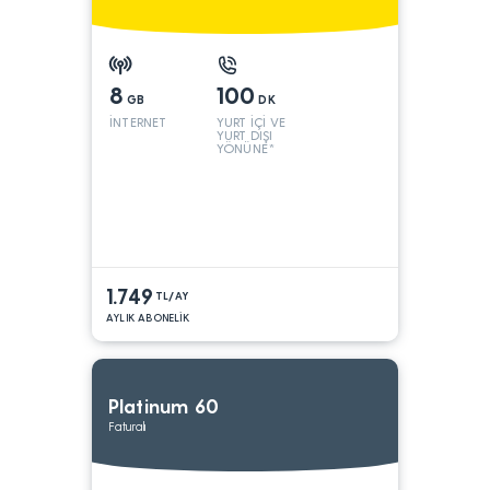
8
100
GB
DK
İNTERNET
YURT İÇİ VE
YURT DIŞI
YÖNÜNE*
1.749
TL/AY
AYLIK ABONELİK
Platinum 60
Faturalı