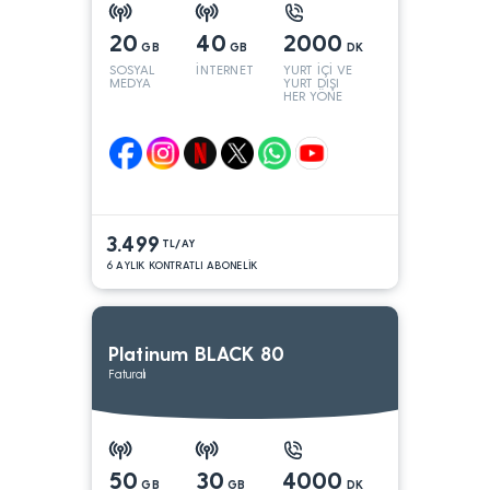
20
40
2000
GB
GB
DK
SOSYAL
İNTERNET
YURT İÇİ VE
MEDYA
YURT DIŞI
HER YÖNE
3.499
TL/AY
6 AYLIK KONTRATLI ABONELİK
Platinum BLACK 80
Faturalı
50
30
4000
GB
GB
DK