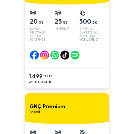
20
25
500
GB
GB
DK
SOSYAL
İNTERNET
YURT İÇİ,
MEDYADA
TÜRKİYE VE
GEÇERLİ
YURT DIŞI
İNTERNET
YÖNLERİNE*
1.499
TL/AY
AYLIK ABONELİK
GNÇ Premium
Faturalı