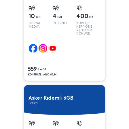
10
4
400
GB
GB
DK
SOSYAL
İNTERNET
YURT İÇİ
MEDYA
HER YÖNE
VE TÜRKİYE
YÖNÜNE
KONUŞMA*
559
TL/AY
KONTRATLI ABONELİK
Asker Kıdemli 6GB
Faturalı