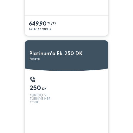
649,90
TL/AY
AYLIK ABONELİK
Platinum'a Ek 250 DK
Faturalı
250
DK
YURT İÇİ VE
TÜRKİYE HER
YÖNE