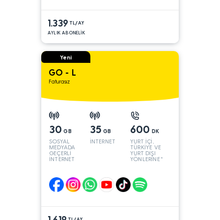
1.339
TL/AY
AYLIK ABONELİK
Yeni
GO - L
Faturasız
30
35
600
GB
GB
DK
SOSYAL
İNTERNET
YURT İÇİ,
MEDYADA
TÜRKİYE VE
GEÇERLİ
YURT DIŞI
İNTERNET
YÖNLERİNE*
1.619
TL/AY