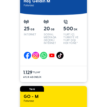
Hoş Geldin M
Faturasız
25
20
500
GB
GB
DK
İNTERNET
SOSYAL
YURT İÇİ,
MEDYADA
TÜRKİYE VE
GEÇERLİ
YURT DIŞI
İNTERNET
HER YÖNE*
1.129
TL/AY
AYLIK ABONELİK
Yeni
GO - M
Faturasız