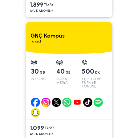
1.899
TL/AY
AYLIK ABONELIK
GNÇ Kampüs
Faturalı
30
40
500
GB
GB
DK
İNTERNET
SOSYAL
YURT İÇİ VE
MEDYA
TÜRKİYE
YÖNÜNE
1.099
TL/AY
AYLIK ABONELİK