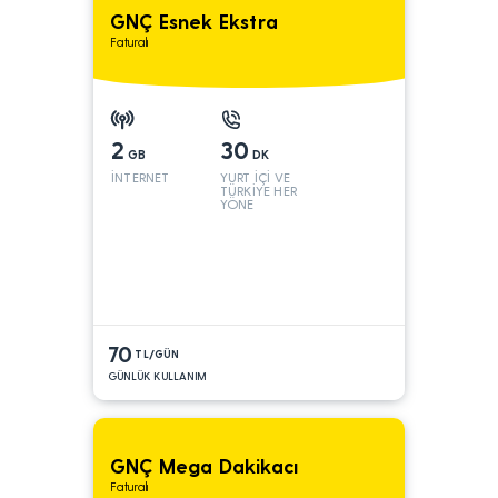
GNÇ Esnek Ekstra
Faturalı
2
30
GB
DK
İNTERNET
YURT İÇİ VE
TÜRKİYE HER
YÖNE
70
TL/GÜN
GÜNLÜK KULLANIM
GNÇ Mega Dakikacı
Faturalı