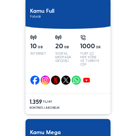
Kamu Full
Faturalı
10
20
1000
GB
GB
DK
İNTERNET
SOSYAL
YURT İÇİ
MEDYADA
HER YÖNE
GEÇERLİ
VE TÜRKİYE
CEP
YÖNÜNE
1.359
TL/AY
KONTRATLI ABONELİK
Kamu Mega