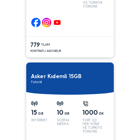
VE TÜRKİYE
YÖNÜNE
KONUŞMA*
779
TL/AY
KONTRATLI ABONELİK
Asker Kıdemli 15GB
Faturalı
15
10
1000
GB
GB
DK
İNTERNET
SOSYAL
YURT İÇİ
MEDYA
HER YÖNE
VE TÜRKİYE
YÖNÜNE
KONUŞMA