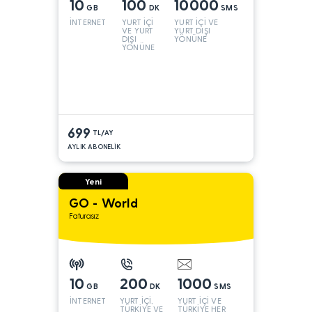
10
100
10000
GB
DK
SMS
İNTERNET
YURT İÇİ
YURT İÇİ VE
VE YURT
YURT DIŞI
DIŞI
YÖNÜNE
YÖNÜNE
699
TL/AY
AYLIK ABONELİK
Yeni
GO - World
Faturasız
10
200
1000
GB
DK
SMS
İNTERNET
YURT İÇİ,
YURT İÇİ VE
TÜRKİYE VE
TÜRKİYE HER