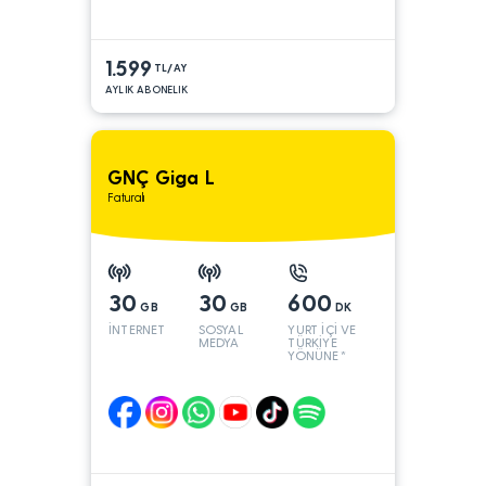
1.599
TL/AY
AYLIK ABONELIK
GNÇ Giga L
Faturalı
30
30
600
GB
GB
DK
İNTERNET
SOSYAL
YURT İÇİ VE
MEDYA
TÜRKİYE
YÖNÜNE*