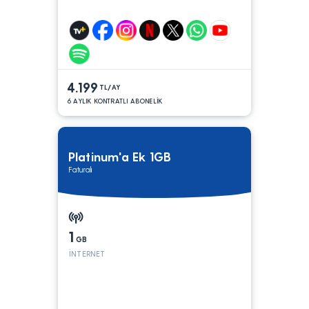
4.199
TL/AY
6 AYLIK KONTRATLI ABONELİK
Platinum'a Ek 1GB
Faturalı
1
GB
İNTERNET