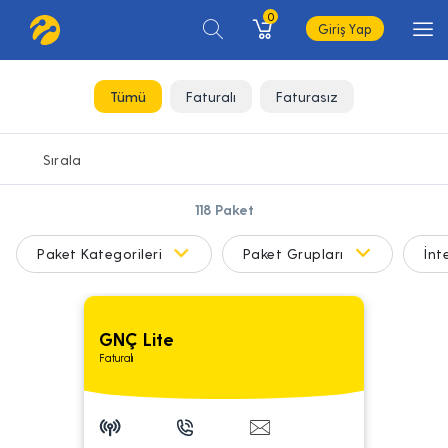
0
Giriş Yap
Tümü
Faturalı
Faturasız
118
Paket
Paket Kategorileri
Paket Grupları
İnt
GNÇ Lite
Faturalı