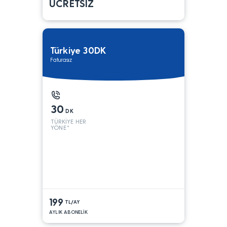
ÜCRETSİZ
Türkiye 30DK
Faturasız
30
DK
TÜRKİYE HER
YÖNE*
199
TL/AY
AYLIK ABONELİK