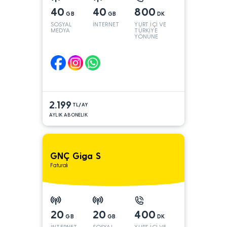
40
40
800
GB
GB
DK
SOSYAL
İNTERNET
YURT İÇİ VE
MEDYA
TÜRKİYE
YÖNÜNE
2.199
TL/AY
AYLIK ABONELIK
GNÇ Giga S
Faturalı
20
20
400
GB
GB
DK
İNTERNET
SOSYAL
YURT İÇİ VE