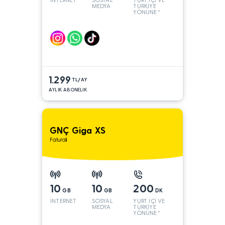
MEDYA
TÜRKİYE
YÖNÜNE*
1.299
TL/AY
AYLIK ABONELIK
GNÇ Giga XS
Faturalı
10
10
200
GB
GB
DK
İNTERNET
SOSYAL
YURT İÇİ VE
MEDYA
TÜRKİYE
YÖNÜNE*