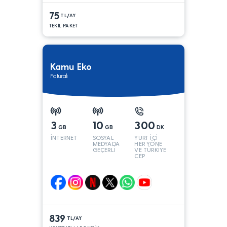
75
TL/AY
TEKİL PAKET
Kamu Eko
Faturalı
3
10
300
GB
GB
DK
İNTERNET
SOSYAL
YURT İÇİ
MEDYADA
HER YÖNE
GEÇERLİ
VE TÜRKİYE
CEP
YÖNÜNE
839
TL/AY