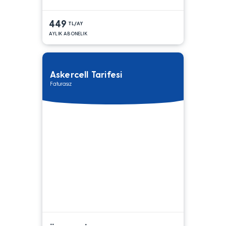
449
TL/AY
AYLIK ABONELIK
Askercell Tarifesi
Faturasız