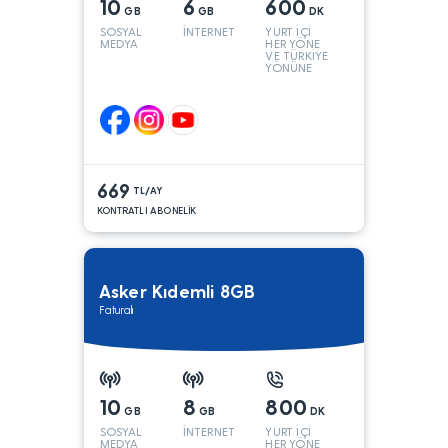
10
6
600
GB
GB
DK
SOSYAL
İNTERNET
YURT İÇİ
MEDYA
HER YÖNE
VE TÜRKİYE
YÖNÜNE
KONUŞMA*
669
TL/AY
KONTRATLI ABONELİK
Asker Kıdemli 8GB
Faturalı
10
8
800
GB
GB
DK
SOSYAL
İNTERNET
YURT İÇİ
MEDYA
HER YÖNE