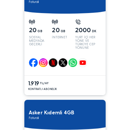
Faturalı
20
20
2000
GB
GB
DK
SOSYAL
İNTERNET
YURT İÇİ HER
MEDYADA
YÖNE VE
GEÇERLİ
TÜRKİYE CEP
YÖNÜNE
1.919
TL/AY
KONTRATLI ABONELİK
Asker Kıdemli 4GB
Faturalı