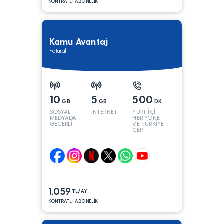
KONTRATLI ABONELİK
Kamu Avantaj
Faturalı
10
5
500
GB
GB
DK
SOSYAL
İNTERNET
YURT İÇİ
MEDYADA
HER YÖNE
GEÇERLİ
VE TÜRKİYE
CEP
YÖNÜNE
1.059
TL/AY
KONTRATLI ABONELİK