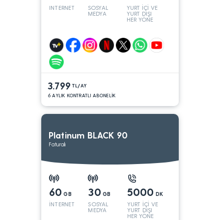
INTERNET
SOSYAL
YURT İÇİ VE
MEDYA
YURT DIŞI
HER YÖNE
3.799
TL/AY
6 AYLIK KONTRATLI ABONELİK
Platinum BLACK 90
Faturalı
60
30
5000
GB
GB
DK
İNTERNET
SOSYAL
YURT İÇİ VE
MEDYA
YURT DIŞI
HER YÖNE