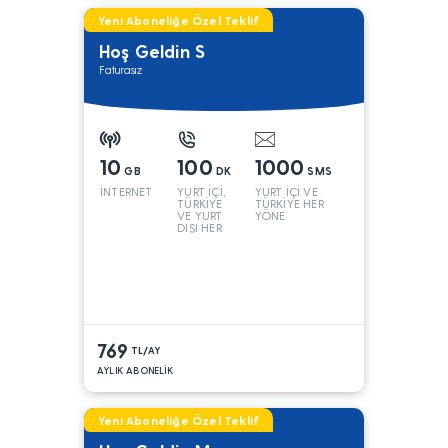
Yeni Aboneliğe Özel Teklif
Hoş Geldin S
Faturasız
10
100
1000
GB
DK
SMS
İNTERNET
YURT İÇİ,
YURT İÇİ VE
TÜRKİYE
TÜRKİYE HER
VE YURT
YÖNE
DIŞI HER
YÖNE*
769
TL/AY
AYLIK ABONELİK
Yeni Aboneliğe Özel Teklif