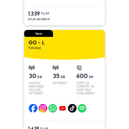
1.339
TL/AY
AYLIK ABONELİK
Yeni
GO - L
Faturasız
30
35
600
GB
GB
DK
SOSYAL
İNTERNET
YURT İÇİ,
MEDYADA
TÜRKİYE VE
GEÇERLİ
YURT DIŞI
İNTERNET
YÖNLERİNE*
1.619
TL/AY