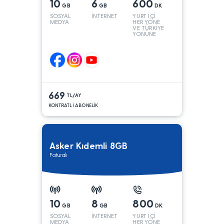
10
6
600
GB
GB
DK
SOSYAL
İNTERNET
YURT İÇİ
MEDYA
HER YÖNE
VE TÜRKİYE
YÖNÜNE
KONUŞMA*
669
TL/AY
KONTRATLI ABONELİK
Asker Kıdemli 8GB
Faturalı
10
8
800
GB
GB
DK
SOSYAL
İNTERNET
YURT İÇİ
MEDYA
HER YÖNE