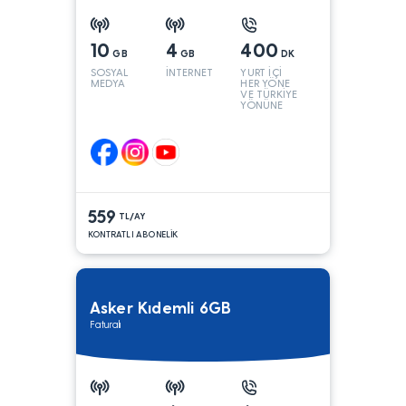
10
4
400
GB
GB
DK
SOSYAL
İNTERNET
YURT İÇİ
MEDYA
HER YÖNE
VE TÜRKİYE
YÖNÜNE
KONUŞMA*
559
TL/AY
KONTRATLI ABONELİK
Asker Kıdemli 6GB
Faturalı