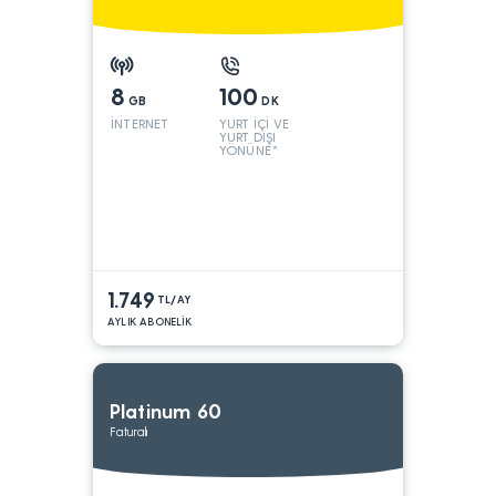
8
100
GB
DK
İNTERNET
YURT İÇİ VE
YURT DIŞI
YÖNÜNE*
1.749
TL/AY
AYLIK ABONELİK
Platinum 60
Faturalı