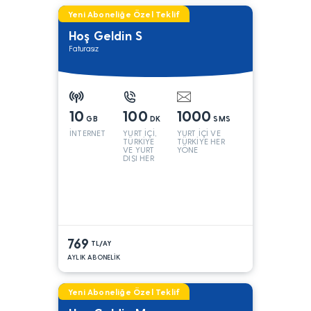
Yeni Aboneliğe Özel Teklif
Hoş Geldin S
Faturasız
10
100
1000
GB
DK
SMS
İNTERNET
YURT İÇİ,
YURT İÇİ VE
TÜRKİYE
TÜRKİYE HER
VE YURT
YÖNE
DIŞI HER
YÖNE*
769
TL/AY
AYLIK ABONELİK
Yeni Aboneliğe Özel Teklif