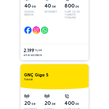
40
40
800
GB
GB
DK
SOSYAL
İNTERNET
YURT İÇİ VE
MEDYA
TÜRKİYE
YÖNÜNE
2.199
TL/AY
AYLIK ABONELIK
GNÇ Giga S
Faturalı
20
20
400
GB
GB
DK
İNTERNET
SOSYAL
YURT İÇİ VE