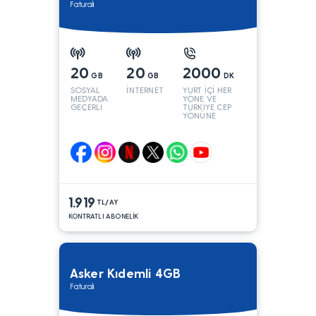
Faturalı
20
20
2000
GB
GB
DK
SOSYAL
İNTERNET
YURT İÇİ HER
MEDYADA
YÖNE VE
GEÇERLİ
TÜRKİYE CEP
YÖNÜNE
1.919
TL/AY
KONTRATLI ABONELİK
Asker Kıdemli 4GB
Faturalı