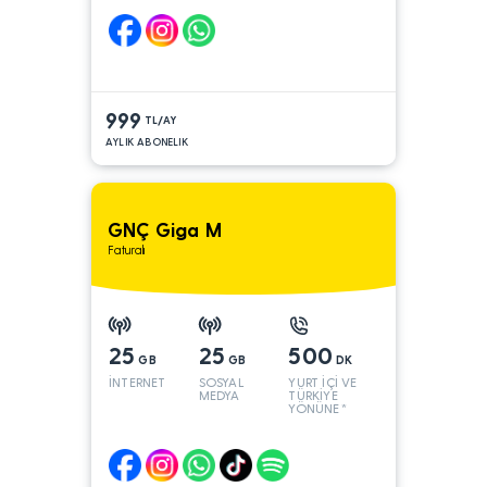
999
TL/AY
AYLIK ABONELIK
GNÇ Giga M
Faturalı
25
25
500
GB
GB
DK
İNTERNET
SOSYAL
YURT İÇİ VE
MEDYA
TÜRKİYE
YÖNÜNE*