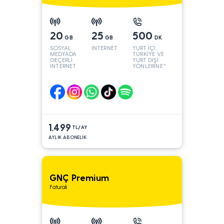
20
25
500
GB
GB
DK
SOSYAL
İNTERNET
YURT İÇİ,
MEDYADA
TÜRKİYE VE
GEÇERLİ
YURT DIŞI
İNTERNET
YÖNLERİNE*
1.499
TL/AY
AYLIK ABONELİK
GNÇ Premium
Faturalı