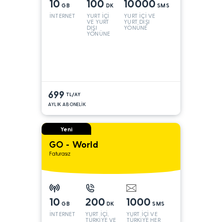
10
100
10000
GB
DK
SMS
İNTERNET
YURT İÇİ
YURT İÇİ VE
VE YURT
YURT DIŞI
DIŞI
YÖNÜNE
YÖNÜNE
699
TL/AY
AYLIK ABONELİK
Yeni
GO - World
Faturasız
10
200
1000
GB
DK
SMS
İNTERNET
YURT İÇİ,
YURT İÇİ VE
TÜRKİYE VE
TÜRKİYE HER