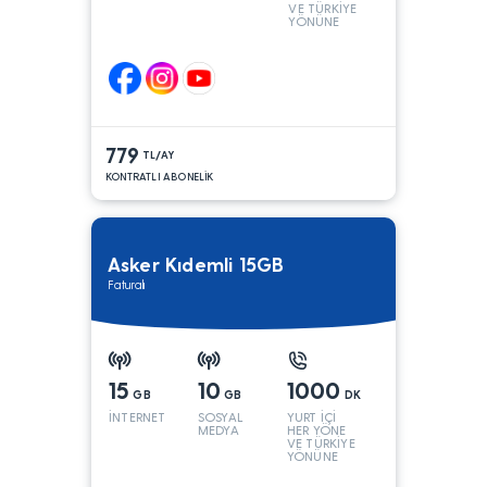
VE TÜRKİYE
YÖNÜNE
KONUŞMA*
779
TL/AY
KONTRATLI ABONELİK
Asker Kıdemli 15GB
Faturalı
15
10
1000
GB
GB
DK
İNTERNET
SOSYAL
YURT İÇİ
MEDYA
HER YÖNE
VE TÜRKİYE
YÖNÜNE
KONUŞMA