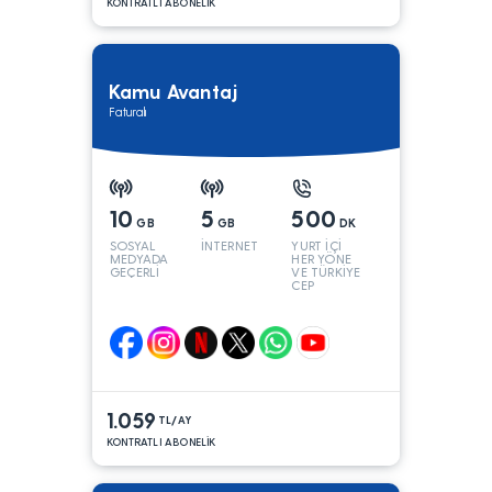
KONTRATLI ABONELİK
Kamu Avantaj
Faturalı
10
5
500
GB
GB
DK
SOSYAL
İNTERNET
YURT İÇİ
MEDYADA
HER YÖNE
GEÇERLİ
VE TÜRKİYE
CEP
YÖNÜNE
1.059
TL/AY
KONTRATLI ABONELİK