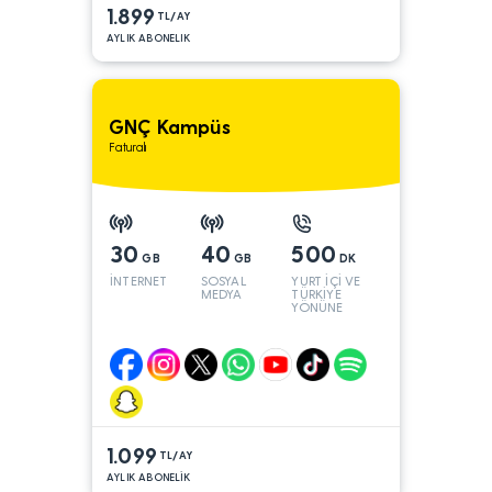
1.899
TL/AY
AYLIK ABONELIK
GNÇ Kampüs
Faturalı
30
40
500
GB
GB
DK
İNTERNET
SOSYAL
YURT İÇİ VE
MEDYA
TÜRKİYE
YÖNÜNE
1.099
TL/AY
AYLIK ABONELİK