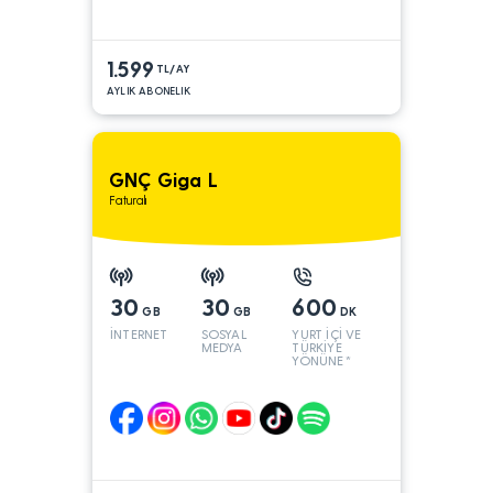
1.599
TL/AY
AYLIK ABONELIK
GNÇ Giga L
Faturalı
30
30
600
GB
GB
DK
İNTERNET
SOSYAL
YURT İÇİ VE
MEDYA
TÜRKİYE
YÖNÜNE*