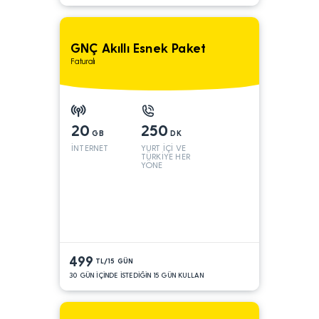
GNÇ Akıllı Esnek Paket
Faturalı
20
250
GB
DK
İNTERNET
YURT İÇİ VE
TÜRKİYE HER
YÖNE
499
TL/15 GÜN
30 GÜN İÇİNDE İSTEDİĞİN 15 GÜN KULLAN