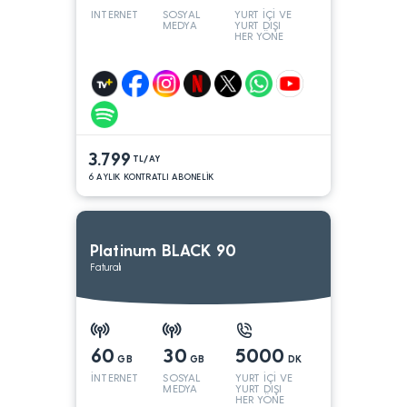
INTERNET
SOSYAL
YURT İÇİ VE
MEDYA
YURT DIŞI
HER YÖNE
3.799
TL/AY
6 AYLIK KONTRATLI ABONELİK
Platinum BLACK 90
Faturalı
60
30
5000
GB
GB
DK
İNTERNET
SOSYAL
YURT İÇİ VE
MEDYA
YURT DIŞI
HER YÖNE