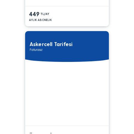
449
TL/AY
AYLIK ABONELIK
Askercell Tarifesi
Faturasız