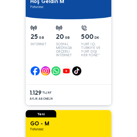
Hoş Geldin M
Faturasız
25
20
500
GB
GB
DK
İNTERNET
SOSYAL
YURT İÇİ,
MEDYADA
TÜRKİYE VE
GEÇERLİ
YURT DIŞI
İNTERNET
HER YÖNE*
1.129
TL/AY
AYLIK ABONELİK
Yeni
GO - M
Faturasız