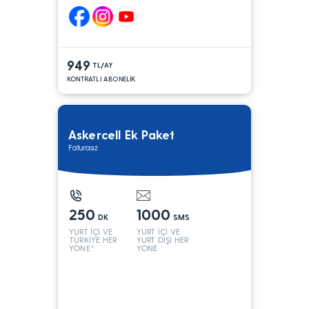
949
TL/AY
KONTRATLI ABONELİK
Askercell Ek Paket
Faturasız
250
1000
DK
SMS
YURT İÇİ VE
YURT İÇİ VE
TÜRKİYE HER
YURT DIŞI HER
YÖNE*
YÖNE