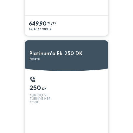
649,90
TL/AY
AYLIK ABONELİK
Platinum'a Ek 250 DK
Faturalı
250
DK
YURT İÇİ VE
TÜRKİYE HER
YÖNE