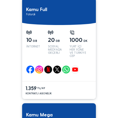
Kamu Full
Faturalı
10
20
1000
GB
GB
DK
İNTERNET
SOSYAL
YURT İÇİ
MEDYADA
HER YÖNE
GEÇERLİ
VE TÜRKİYE
CEP
YÖNÜNE
1.359
TL/AY
KONTRATLI ABONELİK
Kamu Mega