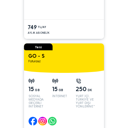
749
TL/AY
AYLIK ABONELİK
Yeni
GO - S
Faturasız
15
15
250
GB
GB
DK
SOSYAL
İNTERNET
YURT İÇİ,
MEDYADA
TÜRKİYE VE
GEÇERLİ
YURT DIŞI
İNTERNET
YÖNLERİNE*