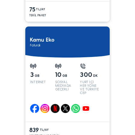
75
TL/AY
TEKİL PAKET
Kamu Eko
Faturalı
3
10
300
GB
GB
DK
İNTERNET
SOSYAL
YURT İÇİ
MEDYADA
HER YÖNE
GEÇERLİ
VE TÜRKİYE
CEP
YÖNÜNE
839
TL/AY