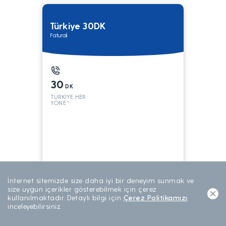
Türkiye 30DK
Faturalı
30
DK
TÜRKİYE HER
YÖNE*
199
TL/AY
İnternet sitemizde size daha iyi bir deneyim sunmak ve
AYLIK ABONELİK
size uygun içerikler gösterebilmek için çerez
kullanılmaktadır. Detaylı bilgi için
Çerez Politikamızı
inceleyebilirsiniz.