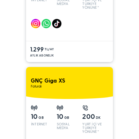
MEDYA
TÜRKİYE
YÖNÜNE*
1.299
TL/AY
AYLIK ABONELIK
GNÇ Giga XS
Faturalı
10
10
200
GB
GB
DK
İNTERNET
SOSYAL
YURT İÇİ VE
MEDYA
TÜRKİYE
YÖNÜNE*