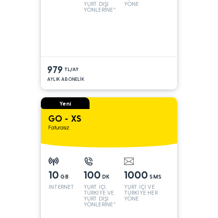
YURT DIŞI
YÖNE
YÖNLERİNE*
979
TL/AY
AYLIK ABONELİK
Yeni
GO - XS
Faturasız
10
100
1000
GB
DK
SMS
İNTERNET
YURT İÇİ,
YURT İÇİ VE
TÜRKİYE VE
TÜRKİYE HER
YURT DIŞI
YÖNE
YÖNLERİNE*