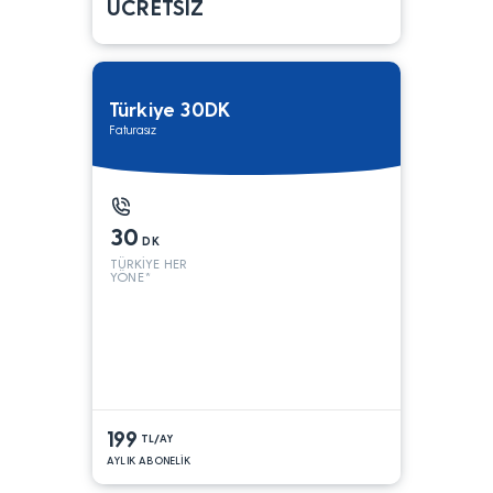
ÜCRETSİZ
Türkiye 30DK
Faturasız
30
DK
TÜRKİYE HER
YÖNE*
199
TL/AY
AYLIK ABONELİK