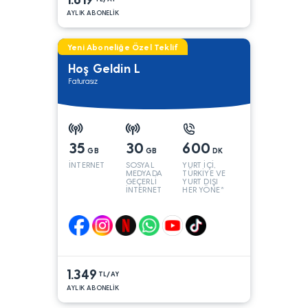
AYLIK ABONELİK
Yeni Aboneliğe Özel Teklif
Hoş Geldin L
Faturasız
35
30
600
GB
GB
DK
İNTERNET
SOSYAL
YURT İÇİ,
MEDYADA
TÜRKİYE VE
GEÇERLİ
YURT DIŞI
İNTERNET
HER YÖNE*
1.349
TL/AY
AYLIK ABONELİK