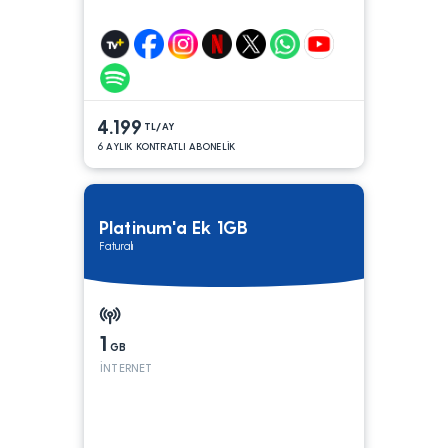
4.199
TL/AY
6 AYLIK KONTRATLI ABONELİK
Platinum'a Ek 1GB
Faturalı
1
GB
İNTERNET