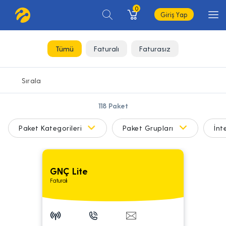
0
Giriş Yap
Tümü
Faturalı
Faturasız
118
Paket
Paket Kategorileri
Paket Grupları
İnt
GNÇ Lite
Faturalı