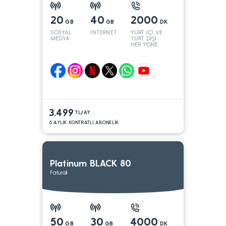
20
40
2000
GB
GB
DK
SOSYAL
İNTERNET
YURT İÇİ VE
MEDYA
YURT DIŞI
HER YÖNE
3.499
TL/AY
6 AYLIK KONTRATLI ABONELİK
Platinum BLACK 80
Faturalı
50
30
4000
GB
GB
DK