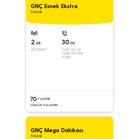
GNÇ Esnek Ekstra
Faturalı
2
30
GB
DK
İNTERNET
YURT İÇİ VE
TÜRKİYE HER
YÖNE
70
TL/GÜN
GÜNLÜK KULLANIM
GNÇ Mega Dakikacı
Faturalı