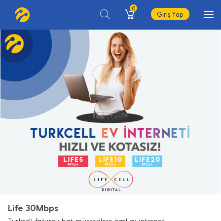
0
Giriş Yap
Life 30Mbps
Turkcell faturalı hat müşterilere özel ev interneti